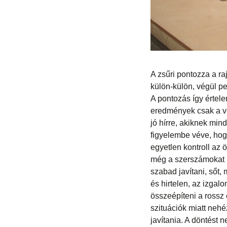
A zsűri pontozza a ra
külön-külön, végül p
A pontozás így értel
eredmények csak a ve
jó hírre, akiknek mind
figyelembe véve, ho
egyetlen kontroll az
még a szerszámokat i
szabad javítani, sőt
és hirtelen, az izgal
összeépíteni a rossz 
szituációk miatt nehé
javítania. A döntést 