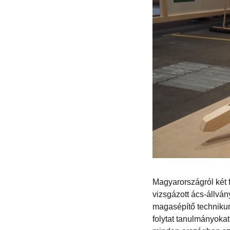
Magyarországról két 
vizsgázott ács-állvá
magasépítő techniku
folytat tanulmányokat