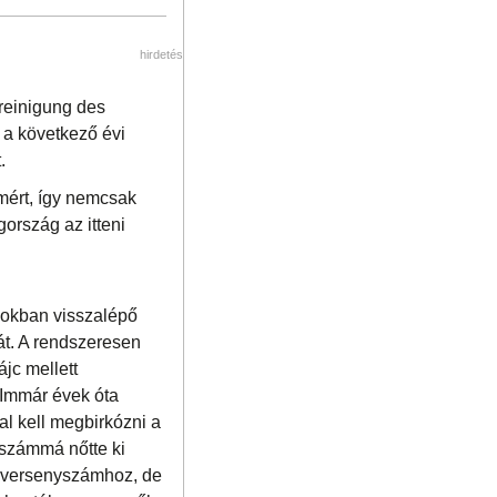
hirdetés
reinigung des
 a következő évi
.
ímért, így nemcsak
ország az itteni
pokban visszalépő
át. A rendszeresen
jc mellett
 Immár évek óta
al kell megbirkózni a
számmá nőtte ki
fő versenyszámhoz, de