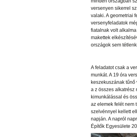
minden országban sz
versenyen sikerrel s
valaki. A geometriai 
versenyfeladatok mé
fiatalnak volt alkalm
makettek elkészítésév
országok sem tétlenk
A feladatot csak a v
munkát. A 19 óra vers
keszekuszának tűnő v
a z összes alkatrész m
kimunkálással és öss
az elemek felét nem 
szelvénnyel kellett el
napján. A napról nap
Építők Egyesülete 20 