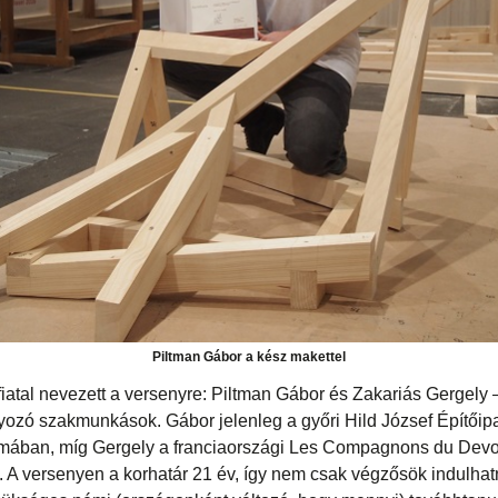
Piltman Gábor a kész makettel
fiatal nevezett a versenyre: Piltman Gábor és Zakariás Gergely 
nyozó szakmunkások. Gábor jelenleg a győri Hild József Építőip
mában, míg Gergely a franciaországi Les Compagnons du Devo
. A versenyen a korhatár 21 év, így nem csak végzősök indulhatn