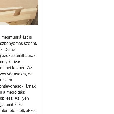
 a megmunkálást is
sszbenyomás szerint.
k. De az
eg azok számíthatnak
omoly kihívás –
 menet közben. Az
gyes vágásokra, de
unk: rá
ontlevonások járnak,
yen a megoldás:
bb lesz. Az ilyen
a, amit ki kell
terneten, ott, akkor,