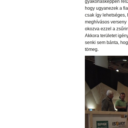
gyakorlásképpen rés
hogy ugyanezek a fi
csak így lehetséges, 
meghívásos verseny i
okozva ezzel a zsűrin
Akkora területet igény
senki sem bánta, hogy
tömeg.