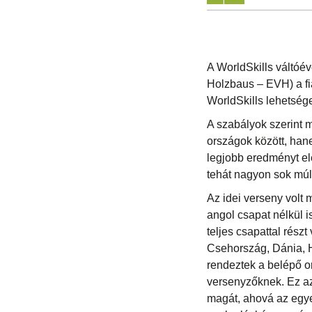
A WorldSkills váltóé
Holzbaus – EVH) a fia
WorldSkills lehetség
A szabályok szerint m
országok között, hane
legjobb eredményt elé
tehát nagyon sok múl
Az idei verseny volt
angol csapat nélkül 
teljes csapattal rész
Csehország, Dánia, 
rendeztek a belépő o
versenyzőknek. Ez a
magát, ahová az egye