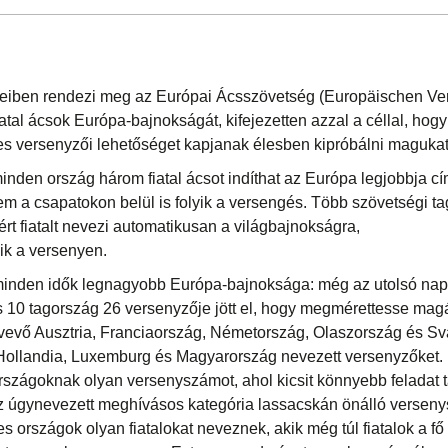
veiben rendezi meg az Európai Ácsszövetség (Europäischen Ve
tal ácsok Európa-bajnokságát, kifejezetten azzal a céllal, hogy
es versenyzői lehetőséget kapjanak élesben kipróbálni magukat
inden ország három fiatal ácsot indíthat az Európa legjobbja c
m a csapatokon belül is folyik a versengés. Több szövetségi tag
rt fiatalt nevezi automatikusan a világbajnokságra,
ik a versenyen.
 minden idők legnagyobb Európa-bajnoksága: még az utolsó na
is 10 tagország 26 versenyzője jött el, hogy megmérettesse mag
t vevő Ausztria, Franciaország, Németország, Olaszország és Svá
Hollandia, Luxemburg és Magyarország nevezett versenyzőket.
rszágoknak olyan versenyszámot, ahol kicsit könnyebb feladat t
z úgynevezett meghívásos kategória lassacskán önálló verseny
s országok olyan fiatalokat neveznek, akik még túl fiatalok a 