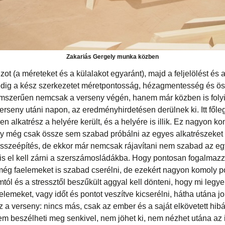
Zakariás Gergely munka közben
jzot (a méreteket és a külalakot egyaránt), majd a feljelölést és
edig a kész szerkezetet méretpontosság, hézagmentesség és ö
emszerűen nemcsak a verseny végén, hanem már közben is folyi
rseny utáni napon, az eredményhirdetésen derülnek ki. Itt fől
en alkatrész a helyére került, és a helyére is illik. Ez nagyon k
gy még csak össze sem szabad próbálni az egyes alkatrészeket
 összeépítés, de ekkor már nemcsak rájavítani nem szabad az e
s el kell zárni a szerszámosládákba. Hogy pontosan fogalmazz
, még faelemeket is szabad cserélni, de ezekért nagyon komoly p
omtól és a stressztől beszűkült aggyal kell dönteni, hogy mi leg
elemeket, vagy időt és pontot veszítve kicserélni, hátha utána jo
z a verseny: nincs más, csak az ember és a saját elkövetett hibáj
nem beszélheti meg senkivel, nem jöhet ki, nem nézhet utána az in