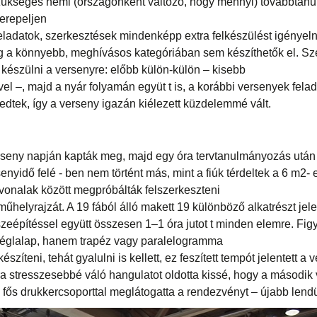
ükséges némi (országonként változó, hogy mennyi) továbbtanu
zerepeljen
feladatok, szerkesztések mindenképp extra felkészülést igényeln
g a könnyebb, meghívásos kategóriában sem készíthetők el. Sz
a készülni a versenyre: előbb külön-külön – kisebb
el –, majd a nyár folyamán együt t is, a korábbi versenyek fela
edtek, így a verseny igazán kiélezett küzdelemmé vált.
erseny napján kapták meg, majd egy óra tervtanulmányozás után 
enyidő felé - ben nem történt más, mint a fiúk térdeltek a 6 m2- 
onalak között megpróbálták felszerkeszteni
űhelyrajzát. A 19 fából álló makett 19 különböző alkatrészt jelen
zeépítéssel együtt összesen 1–1 óra jutot t minden elemre. Fi
téglalap, hanem trapéz vagy paralelogramma
készíteni, tehát gyalulni is kellett, ez feszített tempót jelentett
ra stresszesebbé váló hangulatot oldotta kissé, hogy a második
fős drukkercsoporttal meglátogatta a rendezvényt – újabb lendü