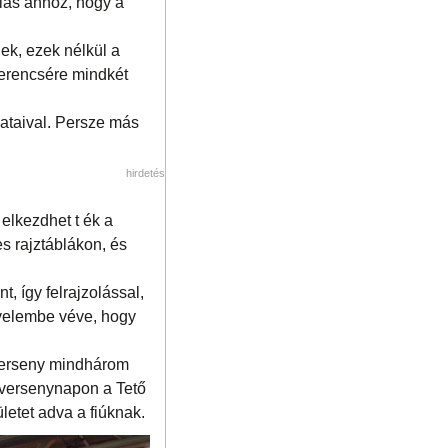
lás ahhoz, hogy a
ek, ezek nélkül a
erencsére mindkét
dataival. Persze más
hirdetés
elkezdhet t ék a
es rajztáblákon, és
t, így felrajzolással,
gyelembe véve, hogy
 a verseny mindhárom
 versenynapon a Tető
letet adva a fiúknak.