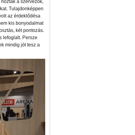
hozták a szervezők,
kat. Tulajdonképpen
volt az érdeklődésa
 nem kis bonyodalmat
osztás, két pontozás.
s lefoglalt. Persze
k mindig jót tesz a