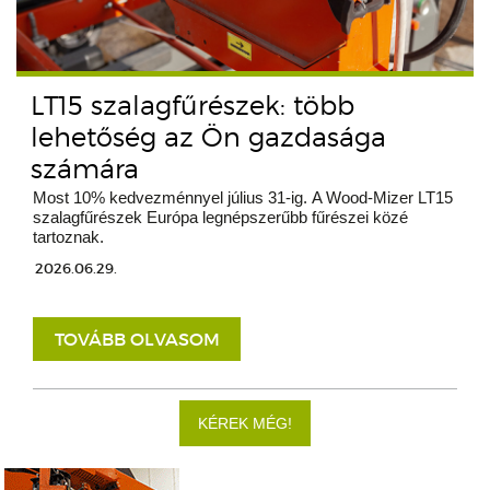
LT15 szalagfűrészek: több
lehetőség az Ön gazdasága
számára
Most 10% kedvezménnyel július 31-ig. A Wood-Mizer LT15
szalagfűrészek Európa legnépszerűbb fűrészei közé
tartoznak.
2026.06.29.
TOVÁBB OLVASOM
KÉREK MÉG!