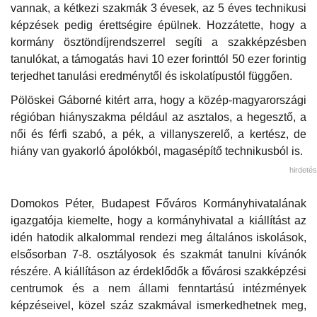
vannak, a kétkezi szakmák 3 évesek, az 5 éves technikusi
képzések pedig érettségire épülnek. Hozzátette, hogy a
kormány ösztöndíjrendszerrel segíti a szakképzésben
tanulókat, a támogatás havi 10 ezer forinttól 50 ezer forintig
terjedhet tanulási eredménytől és iskolatípustól függően.
Pölöskei Gáborné kitért arra, hogy a közép-magyarországi
régióban hiányszakma például az asztalos, a hegesztő, a
női és férfi szabó, a pék, a villanyszerelő, a kertész, de
hiány van gyakorló ápolókból, magasépítő technikusból is.
hirdetés
Domokos Péter, Budapest Főváros Kormányhivatalának
igazgatója kiemelte, hogy a kormányhivatal a kiállítást az
idén hatodik alkalommal rendezi meg általános iskolások,
elsősorban 7-8. osztályosok és szakmát tanulni kívánók
részére. A kiállításon az érdeklődők a fővárosi szakképzési
centrumok és a nem állami fenntartású intézmények
képzéseivel, közel száz szakmával ismerkedhetnek meg,