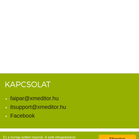
KAPCSOLAT
faipar@xmeditor.hu
itsupport@xmeditor.hu
Facebook
Ez a honlap sütiket használ. A sütik elfogadásával
Elfogadom