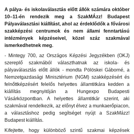
A pálya- és iskolaválasztás előtt állók számára október
10–11-én rendezik meg a SzakMÁzz! Budapest
Pályaválasztási kiállítást, ahol az érdeklődők a fővárosi
szakképzési centrumok és nem állami fenntartású
intézmények képzéseivel, közel száz szakmával
ismerkedhetnek meg.
- Mintegy 700, az Országos Képzési Jegyzékben (OKJ)
szereplő szakmából választhatnak az iskola- és
pályaválasztás előtt állók - mondta Pölöskei Gáborné, a
Nemzetgazdasági Minisztérium (NGM) szakképzésért és
felnőttképzésért felelős helyettes államtitkára kedden a
kiállítás megnyitóján a Hungexpo Budapesti
Vásárközpontban. A helyettes államtitkár szerint, aki
szakmával rendelkezik, az előnyt élvez a munkaerőpiacon,
a választáshoz pedig segítséget nyújt a SzakMázz!
Budapest kiállítás.
Kifejtette, hogy különböző szintű szakmai képzések