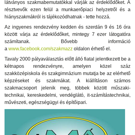
látványos szakmabemutatókkal várják az érdeklődőket. A
résztvevők ezen felül a munkaerőpiaci helyzetről és a
hiányszakmákról is tájékozódhatnak - tette hozzá.
Az ingyenes rendezvény kedden és szerdán 9 és 16 óra
között várja az érdeklődőket, mintegy 7 ezer látogatóra
számítanak. Bővebb információ
a
www.facebook.com/szakmazz
oldalon érhető el.
Tavaly 2000 pályaválasztás előtt álló fiatal jelentkezett be a
kétnapos rendezvényre, amelyen közel száz
szakközépiskola és szakgimnázium mutatja be az elérhető
képzéseket és szakmákat. A kiállításon számos
szakmacsoport jelenik meg, többek között műszaki-
technikai, kereskedelmi, vendéglátó, it-számítástechnikai,
művészeti, egészségügyi és építőipari.