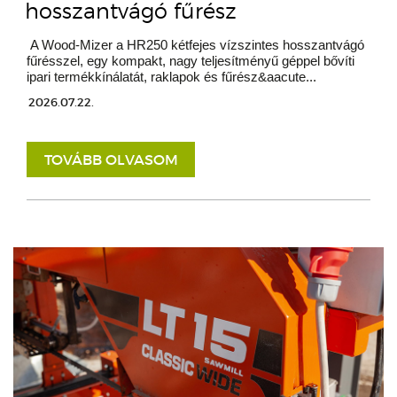
hosszantvágó fűrész
A Wood-Mizer a HR250 kétfejes vízszintes hosszantvágó
fűrésszel, egy kompakt, nagy teljesítményű géppel bővíti
ipari termékkínálatát, raklapok és fűrész&aacute...
2026.07.22.
TOVÁBB OLVASOM