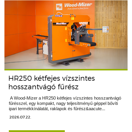
HR250 kétfejes vízszintes
hosszantvágó fűrész
A Wood-Mizer a HR250 kétfejes vízszintes hosszantvágó
fűrésszel, egy kompakt, nagy teljesítményű géppel bővíti
ipari termékkínálatát, raklapok és fűrész&aacute...
2026.07.22.