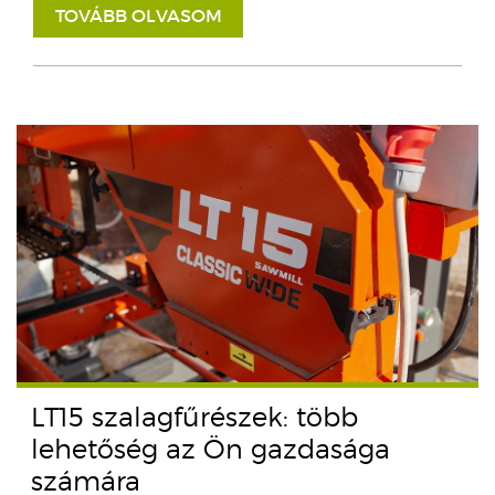
TOVÁBB OLVASOM
LT15 szalagfűrészek: több
lehetőség az Ön gazdasága
számára