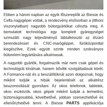
Ebben a három napban az egyik főszereplők az Biesse és
Cefla nagygépei voltak, a rendezvény elsősorban a (itthoni
viszonylatban) nagyobb bútorgyártókat célozta meg. A
bemutatott technológia egy komplett gyáregységet
szimulált: nagy teljesítményű táblafelosztó az élzáró
berendezéssel és CNC-marógéppel, fúróközponttal
kiegészítve. Ezek együtt szinte minden szokványos
bútorelem legyártására alkalmasak.
A nagyobb gyártók, forgalmazók már nem csak gépet és
technológiát kínálnak, hanem bővítik szolgáltatásuk körét.
A Formance-nál és a beszállítóknál azon dolgoznak, hogy
miként tudják a hibák bejelentését az alkatrész
beazonosítását gyorsítani. Az okos telefonok, tabletek,
okos eszközök, okos gépek miként tudják a termelést,
biztonságosabbá, követhetővé, jobban szervezhetővé és
ellenőrizhetővé tenni. A Biesse
PARTS
applikációja