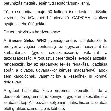
beruházás megtérülésén tud segítő társunk lenni.
Több csoportban majd 50 kolléga ismerkedett a bSolid
vezérlő, és bCabinet bútortervező CAD/CAM szoftver
nyújtotta lehetőségekkel.
De térjünk vissza hardverekhez:
A
Biesse Selco WN2
nyomógerendás táblafelosztó fő
erényei a vágási pontosság, az egyszerű használat és
karbantartás (gyors szerszámcsere), valamint a
gazdaságosság. A robusztus berendezés levegős asztallal
rendelkezik, így az alapanyag le- és felrakása, igazítása
során a divatos, ugyanakkor kényes magasfényű lapok
sem karcolódnak, valamint így a kezelőnek is könnyű
dolga van.
A gépet hálózatba kötve érdemes üzemeltetni, de a
„fedélzeti” programmal is könnyen, gyorsan elkészíthető a
szabástérkép. A hibázás esélye minimális, hiszen a szabás
előtt grafikus szimuláció is kérhető.