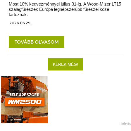
Most 10% kedvezménnyel július 31-ig. A Wood-Mizer LT15
szalagfűrészek Európa legnépszerűbb fűrészei közé
tartoznak.
2026.06.29.
TOVÁBB OLVASOM
KÉREK MÉG!
hirdetés