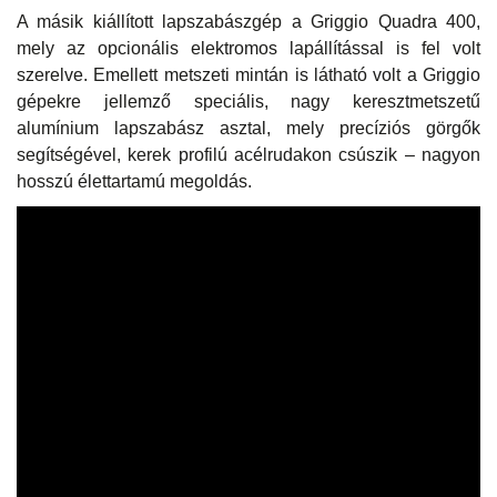
A másik kiállított lapszabászgép a Griggio Quadra 400,
mely az opcionális elektromos lapállítással is fel volt
szerelve. Emellett metszeti mintán is látható volt a Griggio
gépekre jellemző speciális, nagy keresztmetszetű
alumínium lapszabász asztal, mely precíziós görgők
segítségével, kerek profilú acélrudakon csúszik – nagyon
hosszú élettartamú megoldás.