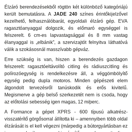
Élzáró berendezésekből rögtön két különböző kategóriájú
került bemutatásra. A
JADE 240
színes érintőkijelzővel
kezelhető, felhasználóbarát, egyoldali élzáró gép. EVA
ragasztóanyaggal dolgozik, és előmaró egységgel is
felszerelt. 6 cm-es lapvastagsággal és 8 mm vastag
élanyaggal is „elbánik”, a szervizajtót felnyitva láthatóvá
válik a szokásosnál masszívabb gépváz.
Erre szükség is van, hiszen a berendezés gazdagon
felszerelt: ragasztóeltávolító citling és rádiuszcitling és
polírozóegység is rendelkezésre áll, a véggömbölyítő
egység pedig dupla motoros. Minden gépészeti elem
átgondolt tervezésről tanúskodik és erős kivitelű.
Megismerve a gép belső szerkezetét nem is csoda, hogy
az előtolási sebesség igen magas, 12 m/perc.
A Formance a gépet XPRS - 600 típusú alkatrész-
visszatérítő görgősorral állította ki – amennyiben több oldal
élzárását is el kell végezni (márpedig a bútorgyártásban ez