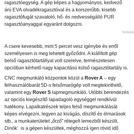
ragasztóegység. A gép képes a hagyományos, kedvező
árú EVA olvadékragasztóval és a korszerűbb, kisebb
ragasztófugát szavatoló, hő- és nedvességálló PUR
ragasztóanyaggal egyaránt dolgozni.
hirdetés
A csere kevesebb, mint 5 percet vesz igénybe és erről
személyesen is meg lehetett győződni. A kiállított gép
belső ragasztótartállyal volt szerelve, természetesen
opcióban kérhető nagy kapacitású külső ragasztótartály is.
CNC megmunkáló központok közül a
Rover A
– egy
felhasználóbarát 5D-s felsőmarógép volt megtekinthető,
valamint egy
Rover S
lapmegmunkáló. Utóbbi berendezés
az opciós kiegészítő lapadagoló egységgel rendkívül
hatékony. Lapalkatrészek teljes felső megmunkálását
képes elvégezni, legyen az kivágás, díszítő és élmarások
stb., a munkaterületet „őrző” rétegelt lemezből készült,
Dinók’ is a gépen készültek, méghozzá igen rövid idő