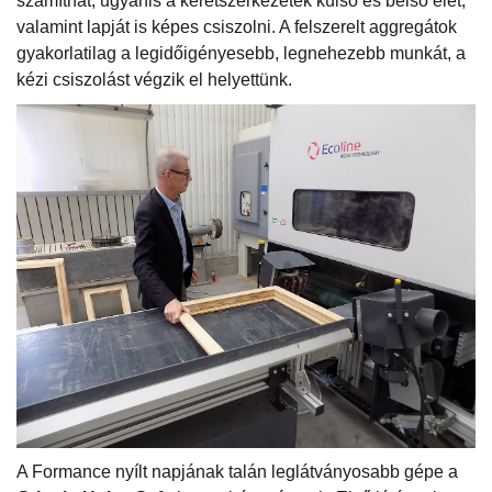
számíthat, ugyanis a keretszerkezetek külső és belső élét,
valamint lapját is képes csiszolni. A felszerelt aggregátok
gyakorlatilag a legidőigényesebb, legnehezebb munkát, a
kézi csiszolást végzik el helyettünk.
A Formance nyílt napjának talán leglátványosabb gépe a