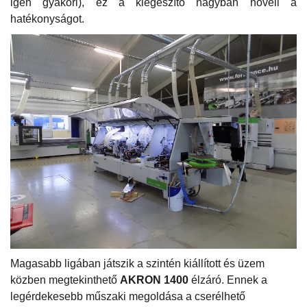
igen gyakori), ez a kiegészítő nagyban növeli a
hatékonyságot.
Magasabb ligában játszik a szintén kiállított és üzem
közben megtekinthető
AKRON 1400
élzáró. Ennek a
legérdekesebb műszaki megoldása a cserélhető