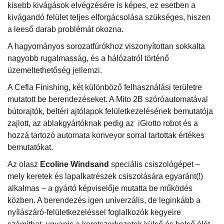
kisebb kivágások elvégzésére is képes, ez esetben a
kivágandó felület teljes elforgácsolása szükséges, hiszen
a leeső darab problémát okozna.
A hagyományos sorozatfúrókhoz viszonyítottan sokkalta
nagyobb rugalmasság, és a hálózatról történő
üzemeltethetőség jellemzi.
A Cefla Finishing, két különböző felhasználási területre
mutatott be berendezéseket. A Mito 2B szóróautomatával
bútorajtók, beltéri ajtólapok felületkezelésének bemutatója
zajlott, az ablakgyártóknak pedig az iGiotto robot és a
hozzá tartozó automata konveyor sorral tartottak értékes
bemutatókat.
Az olasz
Ecoline Windsand
speciális csiszológépet –
mely keretek és lapalkatrészek csiszolására egyaránt(!)
alkalmas – a gyártó képviselője mutatta be működés
közben. A berendezés igen univerzális, de leginkább a
nyílászáró-felületkezeléssel foglalkozók kegyeire