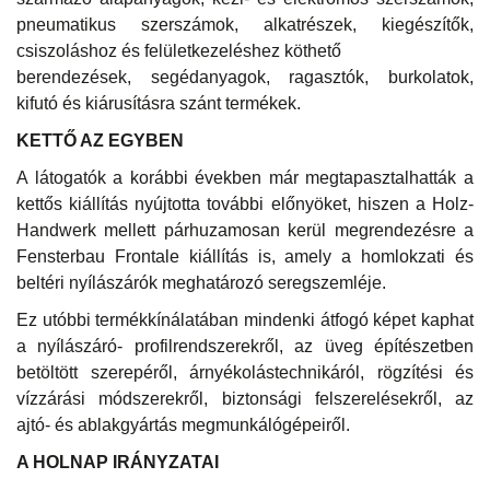
pneumatikus szerszámok, alkatrészek, kiegészítők,
csiszoláshoz és felületkezeléshez köthető
berendezések, segédanyagok, ragasztók, burkolatok,
kifutó és kiárusításra szánt termékek.
KETTŐ AZ EGYBEN
A látogatók a korábbi években már megtapasztalhatták a
kettős kiállítás nyújtotta további előnyöket, hiszen a Holz-
Handwerk mellett párhuzamosan kerül megrendezésre a
Fensterbau Frontale kiállítás is, amely a homlokzati és
beltéri nyílászárók meghatározó seregszemléje.
Ez utóbbi termékkínálatában mindenki átfogó képet kaphat
a nyílászáró- profilrendszerekről, az üveg építészetben
betöltött szerepéről, árnyékolástechnikáról, rögzítési és
vízzárási módszerekről, biztonsági felszerelésekről, az
ajtó- és ablakgyártás megmunkálógépeiről.
A HOLNAP IRÁNYZATAI