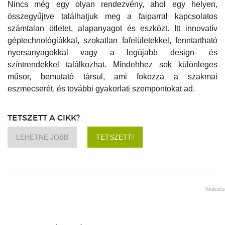
Nincs még egy olyan rendezvény, ahol egy helyen,
összegyűjtve találhatjuk meg a faiparral kapcsolatos
számtalan ötletet, alapanyagot és eszközt. Itt innovatív
géptechnológiákkal, szokatlan fafelületekkel, fenntartható
nyersanyagokkal vagy a legújabb design- és
színtrendekkel találkozhat. Mindehhez sok különleges
műsor, bemutató társul, ami fokozza a szakmai
eszmecserét, és további gyakorlati szempontokat ad.
TETSZETT A CIKK?
LEHETNE JOBB
TETSZETT!
hirdetés