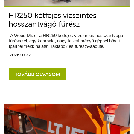
HR250 kétfejes vízszintes
hosszantvágó fűrész
A Wood-Mizer a HR250 kétfejes vízszintes hosszantvágó
fűrésszel, egy kompakt, nagy teljesítményű géppel bővíti
ipari termékkínálatát, raklapok és fűrész&aacute...
2026.07.22.
TOVÁBB OLVASOM