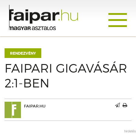
Toggle
navigati
RENDEZVÉNY
FAIPARI GIGAVÁSÁR
2:1-BEN
FAIPAR.HU
hirdetés