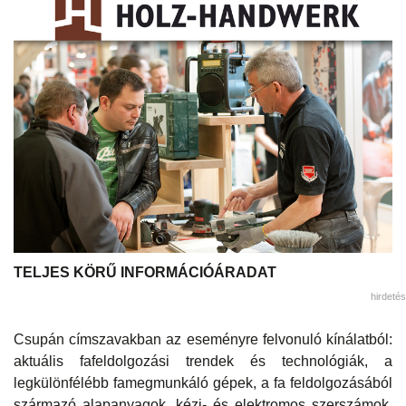
TELJES KÖRŰ INFORMÁCIÓÁRADAT
hirdetés
Csupán címszavakban az eseményre felvonuló kínálatból:
aktuális fafeldolgozási trendek és technológiák, a
legkülönfélébb famegmunkáló gépek, a fa feldolgozásából
származó alapanyagok, kézi- és elektromos szerszámok,