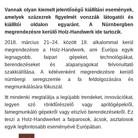
Vannak olyan kiemelt jelentőségű kiállítási események,
amelyek százezrek figyelmét vonzzák látogatói és
kiállítói oldalon egyaránt. A Nürnbergben
megrendezésre kerülő Holz-Handwerk ide tartozik.
2018. március 21–24. között 19. alkalommal kerül
megrendezésre a Holz-Handwerk, ami Európa egyik
legnagyobb, faipari gépeket, technológiákat,
berendezéseket és alapanyagokat felvonultató
szakkiállítása. A kétévenként megrendezésre kerülő
nürnbergi seregszemle a fa feldolgozására és
megmunkálására fókuszál.
Itt mindenki megtalálja a legújabb trendeket, innovációkat,
legyen szó rönkfűrészelő vagy aprítógépekről,
famegmunkáló gépekről vagy elszívó berendezésekről. Ez
teszi a Holz-Handwerket a faiparosok, ácsok, asztalosok
egyik legfontosabb eseményévé Európában.