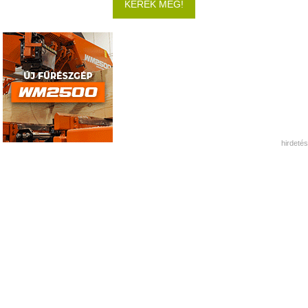
KÉREK MÉG!
hirdetés