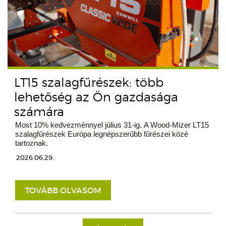
LT15 szalagfűrészek: több
lehetőség az Ön gazdasága
számára
Most 10% kedvezménnyel július 31-ig. A Wood-Mizer LT15
szalagfűrészek Európa legnépszerűbb fűrészei közé
tartoznak.
2026.06.29.
TOVÁBB OLVASOM