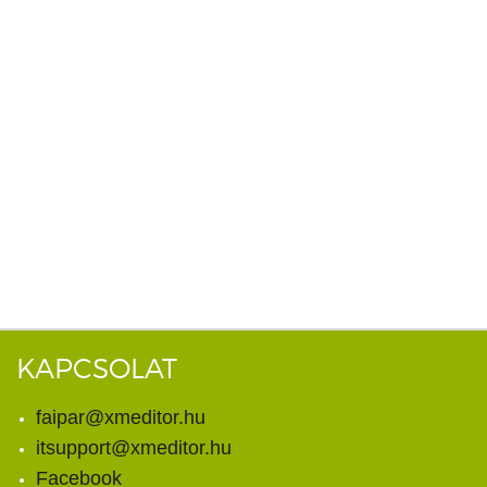
KAPCSOLAT
faipar@xmeditor.hu
itsupport@xmeditor.hu
Facebook