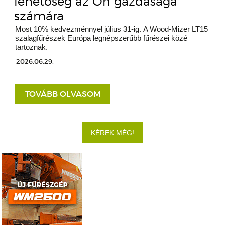
lehetőség az Ön gazdasága
számára
Most 10% kedvezménnyel július 31-ig. A Wood-Mizer LT15
szalagfűrészek Európa legnépszerűbb fűrészei közé
tartoznak.
2026.06.29.
TOVÁBB OLVASOM
KÉREK MÉG!