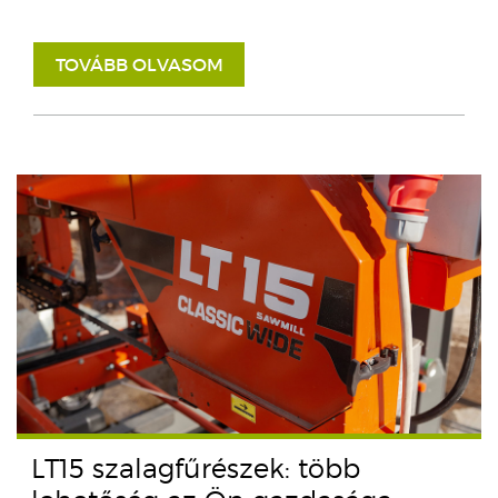
TOVÁBB OLVASOM
LT15 szalagfűrészek: több