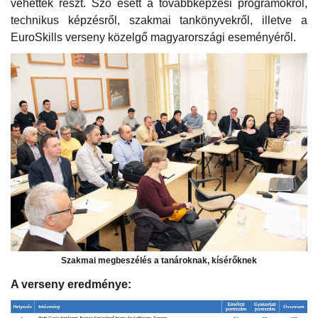
vehettek részt. Szó esett a továbbképzési programokról,
technikus képzésről, szakmai tankönyvekről, illetve a
EuroSkills verseny közelgő magyarországi eseményéről.
Szakmai megbeszélés a tanároknak, kísérőknek
A verseny eredménye: