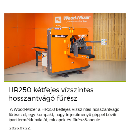
HR250 kétfejes vízszintes
hosszantvágó fűrész
A Wood-Mizer a HR250 kétfejes vízszintes hosszantvágó
fűrésszel, egy kompakt, nagy teljesítményű géppel bővíti
ipari termékkínálatát, raklapok és fűrész&aacute...
2026.07.22.