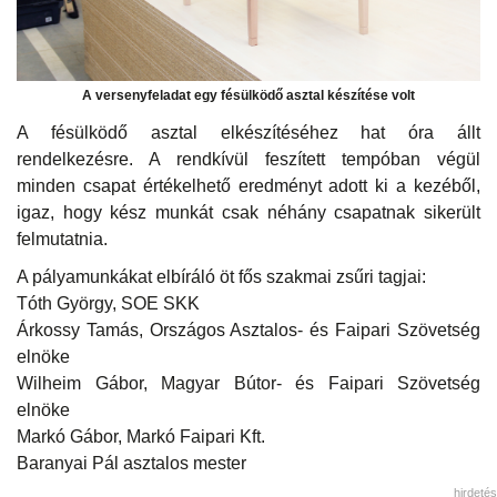
A versenyfeladat egy fésülködő asztal készítése volt
A fésülködő asztal elkészítéséhez hat óra állt
rendelkezésre. A rendkívül feszített tempóban végül
minden csapat értékelhető eredményt adott ki a kezéből,
igaz, hogy kész munkát csak néhány csapatnak sikerült
felmutatnia.
A pályamunkákat elbíráló öt fős szakmai zsűri tagjai:
Tóth György, SOE SKK
Árkossy Tamás, Országos Asztalos- és Faipari Szövetség
elnöke
Wilheim Gábor, Magyar Bútor- és Faipari Szövetség
elnöke
Markó Gábor, Markó Faipari Kft.
Baranyai Pál asztalos mester
hirdetés