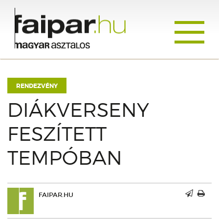
Toggle
navigati
RENDEZVÉNY
DIÁKVERSENY
FESZÍTETT
TEMPÓBAN
FAIPAR.HU