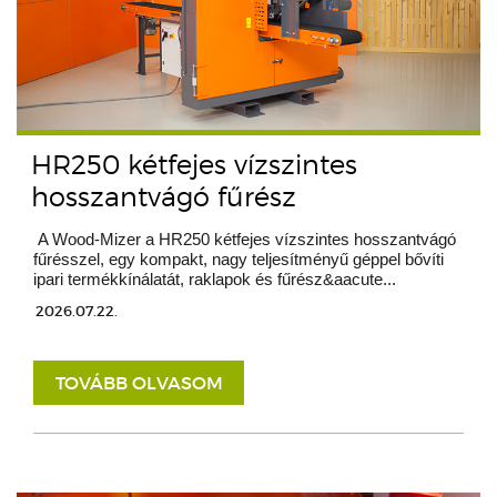
HR250 kétfejes vízszintes
hosszantvágó fűrész
A Wood-Mizer a HR250 kétfejes vízszintes hosszantvágó
fűrésszel, egy kompakt, nagy teljesítményű géppel bővíti
ipari termékkínálatát, raklapok és fűrész&aacute...
2026.07.22.
TOVÁBB OLVASOM