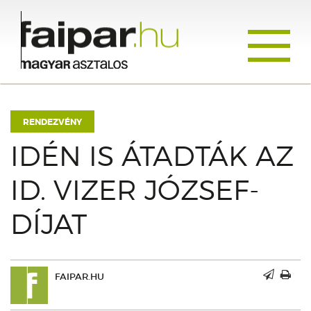
Toggle
navigati
RENDEZVÉNY
IDÉN IS ÁTADTÁK AZ
ID. VIZER JÓZSEF-
DÍJAT
FAIPAR.HU