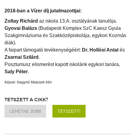
2018-ban a Vízer díj jutalmazottjai:
Zoltay Richárd
az iskola 13.A. osztályának tanulója.
Gyovai Balázs
(Budapesti Komplex SzC Kaesz Gyula
Szakgimnáziuma és Szakközépiskolája, egykori Kozmás
diák).
A faipart támogató tevékenységéért:
Dr. Hollósi Antal
és
Zsarnai Szilárd
.
Posztumusz elismerést kapott iskolánk egykori tanára,
Saly Péter
.
Képek: Nagyné Matusek Irén
TETSZETT A CIKK?
LEHETNE JOBB
TETSZETT!