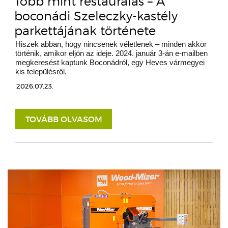
Több mint restaurálás – A
boconádi Szeleczky-kastély
parkettájának története
Hiszek abban, hogy nincsenek véletlenek – minden akkor
történik, amikor eljön az ideje. 2024. január 3-án e-mailben
megkeresést kaptunk Boconádról, egy Heves vármegyei
kis településről.
2026.07.23.
TOVÁBB OLVASOM