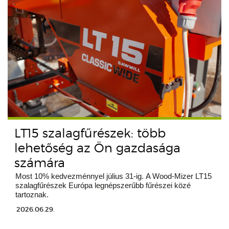
LT15 szalagfűrészek: több
lehetőség az Ön gazdasága
számára
Most 10% kedvezménnyel július 31-ig. A Wood-Mizer LT15
szalagfűrészek Európa legnépszerűbb fűrészei közé
tartoznak.
2026.06.29.