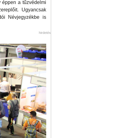
y éppen a tűzvédelmi
zereplőit. Ugyancsak
adói Névjegyzékbe is
hirdetés