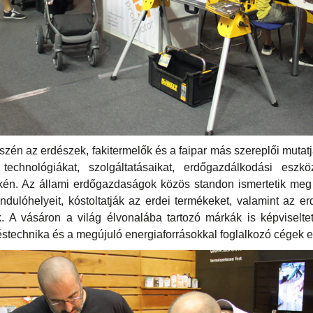
észén az erdészek, fakitermelők és a faipar más szereplői mutat
 technológiákat, szolgáltatásaikat, erdőgazdálkodási eszk
én. Az állami erdőgazdaságok közös standon ismertetik meg
rándulóhelyeit, kóstoltatják az erdei termékeket, valamint az 
k. A vásáron a világ élvonalába tartozó márkák is képviselt
léstechnika és a megújuló energiaforrásokkal foglalkozó cégek e