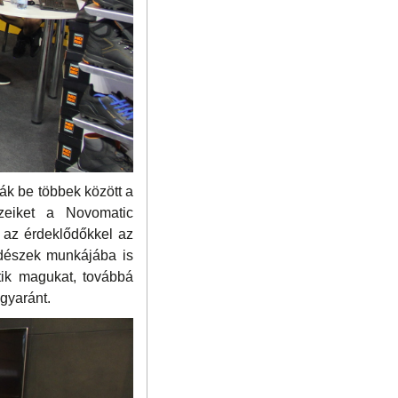
ják be többek között a
özeiket a Novomatic
 az érdeklődőkkel az
erdészek munkájába is
etik magukat, továbbá
gyaránt.