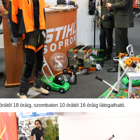
rától 18 óráig, szombaton 10 órától 16 óráig látogatható.