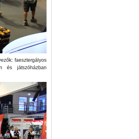
ezők: faesztergályos
yen és játszóházban