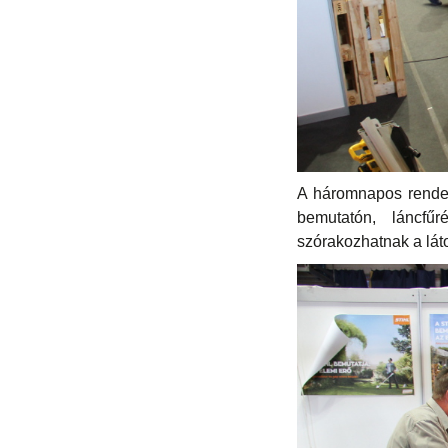
A háromnapos rendez
bemutatón, láncfűr
szórakozhatnak a lát