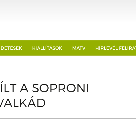
RDETÉSEK
KIÁLLÍTÁSOK
MATV
HÍRLEVÉL FELIR
LT A SOPRONI
VALKÁD