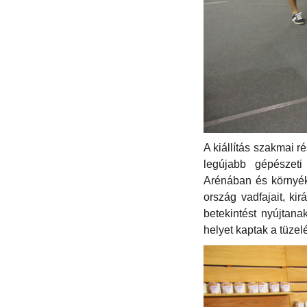
A kiállítás szakmai r
legújabb gépészeti
Arénában és környék
ország vadfajait, ki
betekintést nyújtana
helyet kaptak a tüze