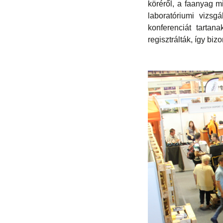
köréről, a faanyag 
laboratóriumi vizsg
konferenciát tartan
regisztrálták, így bi