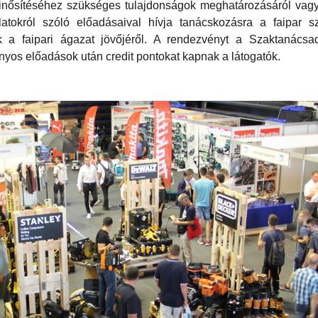
minősítéséhez szükséges tulajdonságok meghatározásáról vag
álatokról szóló előadásaival hívja tanácskozásra a faipar s
ak a faipari ágazat jövőjéről. A rendezvényt a Szaktanács
zonyos előadások után credit pontokat kapnak a látogatók.