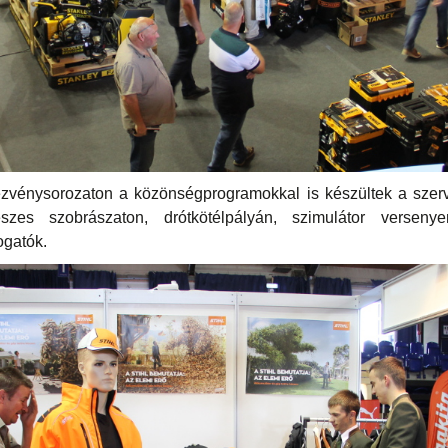
vénysorozaton a közönségprogramokkal is készültek a szerv
észes szobrászaton, drótkötélpályán, szimulátor versen
ogatók.