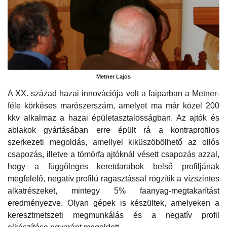
Metner Lajos
A XX. század hazai innovációja volt a faiparban a Metner-
féle körkéses marószerszám, amelyet ma már közel 200
kkv alkalmaz a hazai épületasztalosságban. Az ajtók és
ablakok gyártásában erre épült rá a kontraprofilos
szerkezeti megoldás, amellyel kiküszöbölhető az ollós
csapozás, illetve a tömörfa ajtóknál vésett csapozás azzal,
hogy a függőleges keretdarabok belső profiljának
megfelelő, negatív profilú ragasztással rögzítik a vízszintes
alkatrészeket, mintegy 5% faanyag-megtakarítást
eredményezve. Olyan gépek is készültek, amelyeken a
keresztmetszeti megmunkálás és a negatív profil