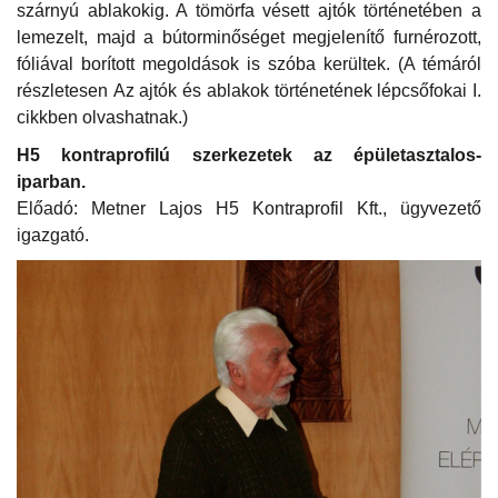
szárnyú ablakokig. A tömörfa vésett ajtók történetében a
lemezelt, majd a bútorminőséget megjelenítő furnérozott,
fóliával borított megoldások is szóba kerültek. (A témáról
részletesen Az ajtók és ablakok történetének lépcsőfokai I.
cikkben olvashatnak.)
H5 kontraprofilú szerkezetek az épületasztalos-
iparban.
Előadó: Metner Lajos H5 Kontraprofil Kft., ügyvezető
igazgató.