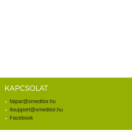
KAPCSOLAT
faipar@xmeditor.hu
itsupport@xmeditor.hu
Facebook