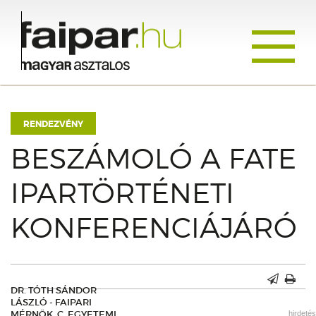
Toggle
navigati
RENDEZVÉNY
BESZÁMOLÓ A FATE
IPARTÖRTÉNETI
KONFERENCIÁJÁRÓ
DR. TÓTH SÁNDOR
LÁSZLÓ - FAIPARI
MÉRNÖK, C. EGYETEMI
hirdetés