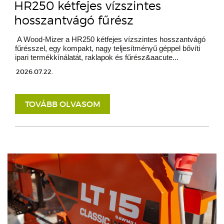
HR250 kétfejes vízszintes
hosszantvágó fűrész
A Wood-Mizer a HR250 kétfejes vízszintes hosszantvágó
fűrésszel, egy kompakt, nagy teljesítményű géppel bővíti
ipari termékkínálatát, raklapok és fűrész&aacute...
2026.07.22.
TOVÁBB OLVASOM