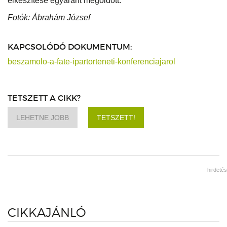
elkészítése egyaránt megoldott.
Fotók: Ábrahám József
KAPCSOLÓDÓ DOKUMENTUM:
beszamolo-a-fate-ipartorteneti-konferenciajarol
TETSZETT A CIKK?
LEHETNE JOBB
TETSZETT!
hirdetés
CIKKAJÁNLÓ