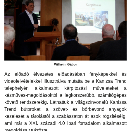
Wilheim Gábor
Az előadó élvezetes előadásában fényképekkel és
videofelvételekkel illusztrálva mutatta be a Kanizsa Trend
telephelyén alkalmazott kárpitozási műveleteket a
kézműves-megoldásoktól a legkorszerűbb, számítógépes
követő rendszerekig. Láthattuk a világszínvonalú Kanizsa
Trend bútorokat, a szövet- és bőrbevonó anyagok
kezelését a tárolástól a szabászaton át azok rögzítéséig,
ami már a XXI. századi 4.0 ipari forradalom alkalmazott
megoldásait tükrözte.