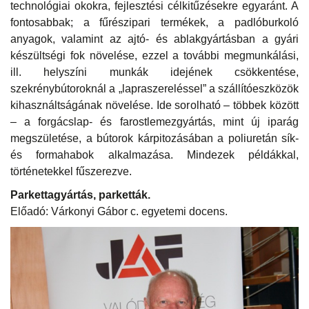
technológiai okokra, fejlesztési célkitűzésekre egyaránt. A
fontosabbak; a fűrészipari termékek, a padlóburkoló
anyagok, valamint az ajtó- és ablakgyártásban a gyári
készültségi fok növelése, ezzel a további megmunkálási,
ill. helyszíni munkák idejének csökkentése,
szekrénybútoroknál a „lapraszereléssel” a szállítóeszközök
kihasználtságának növelése. Ide sorolható – többek között
– a forgácslap- és farostlemezgyártás, mint új iparág
megszületése, a bútorok kárpitozásában a poliuretán sík-
és formahabok alkalmazása. Mindezek példákkal,
történetekkel fűszerezve.
Parkettagyártás, parketták.
Előadó: Várkonyi Gábor c. egyetemi docens.