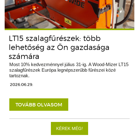
LT15 szalagfűrészek: több
lehetőség az Ön gazdasága
számára
Most 10% kedvezménnyel július 31-ig. A Wood-Mizer LT15
szalagfűrészek Európa legnépszerűbb fűrészei közé
tartoznak.
2026.06.29.
TOVÁBB OLVASOM
KÉREK MÉG!