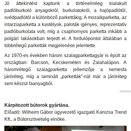
Jó áttekintést kaptunk a történelmileg kialakult
padlóburkoló anyagokról, burkolatokról, a hajópadlótól,
svédpadlótól a különböző parkettákig. A mozaikparketta, az
intarziaparketta a kastélyok, paloták igényes, reprezentatív
padlóburkolata volt, míg a csaphornyos parketta inkább a
polgári lakásokban terjedt el. A fordulópontot általában a
többrétegű parketták megjelenése jelentette.
Az 1970-es években három szalagparkettagyár is épült az
országban: Barcson, Kecskeméten és Zalahalápon. A
háromrétegű szalagparketta jellemzője a nemesfa
járóréteg, míg a laminált „parketták”-nál már a járóréteg
sem készül faanyagból.
hirdetés
Kárpitozott bútorok gyártása.
Előadó: Wilheim Gábor ügyvezető igazgató Kanizsa Trend
Kft., a Bútorszövetség elnöke.