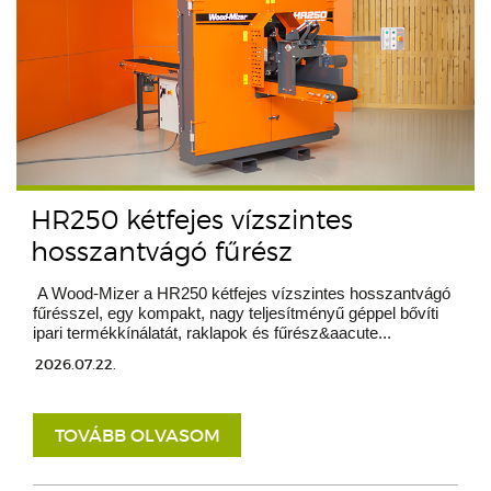
HR250 kétfejes vízszintes
hosszantvágó fűrész
A Wood-Mizer a HR250 kétfejes vízszintes hosszantvágó
fűrésszel, egy kompakt, nagy teljesítményű géppel bővíti
ipari termékkínálatát, raklapok és fűrész&aacute...
2026.07.22.
TOVÁBB OLVASOM