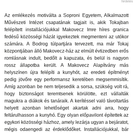
hirdetés
Az emlékezés motiválta a Soproni Egyetem, Alkalmazott
Művészeti Intézet csapatának tagjait is, akik Tokajban
felépített installációjukkal Makovecz Imre híres granica
fedésű közösségi házát igyekeztek megmenteni az utókor
számára. A Bodrog túlpartjára tervezett, ma már Tokaj
központjában álló Makovecz-ház az elmúlt évtizedben erős
romlásnak indult, bedőlt a kapuzata, és belül is nagyon
rossz állapotba került. A Makovecz Alapítvány más
helyszínen újra felépíti a kunyhót, az eredeti építményt
pedig jövőre egy performansz keretében megsemmisítik.
Amíg azonban be nem teljesedik a sorsa, szükség volt rá,
hogy biztonságot teremtsenek körülötte, ezt vállalták
magukra a diákok és tanáraik. A kerítéssel való távoltartás
helyett azonban lehetőséget akartak adni arra, hogy
feltárulhasson a kunyhó. Egy olyan előpavilont építettek az
egykori közösségi házhoz, amely lezárja ugyan a bejáratot,
mégis odaengedi az érdeklődőket. Installációjukkal, bár