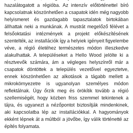
hazalátogatott a régióba. Az intenzív előtörténettel bíró
kapcsolatnak köszönhetően a csapatok idén még nagyobb
helyismeret és gazdagabb tapasztalatok birtokában
állhattak neki a munkának. A mustrát megelőző félévet a
felsőoktatási intézmények a projekt előkészítésének
szentelték, az installációk így a helyiek igényeit figyelembe
véve, a régió életéhez természetes módon illeszkedve
alakulhattak. A településeket a Hello Wood jelölte ki a
résztvevők számára, ám a végleges helyszínről már a
csapatok döntöttek a település vezetőivel egyeztetve,
ennek köszönhetően az alkotások a tágabb mellett a
mikrokörnyezetre is ugyanolyan személyes módon
reflektálnak. Úgy őrzik meg és örökítik tovább a régió
szellemiségét, hogy közben friss szemmel tekintenek a
tájra, és ugyanezt a nézőpontot biztosítják mindenkinek,
aki kapcsolatba lép az installációkkal. A hagyományok
ekként lépnek át a múltból a jövőbe, így válik történetté az
építés folyamata.