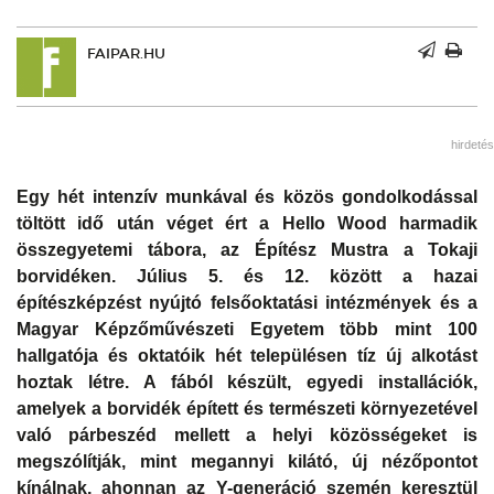
FAIPAR.HU
hirdetés
Egy hét intenzív munkával és közös gondolkodással
töltött idő után véget ért a Hello Wood harmadik
összegyetemi tábora, az Építész Mustra a Tokaji
borvidéken. Július 5. és 12. között a hazai
építészképzést nyújtó felsőoktatási intézmények és a
Magyar Képzőművészeti Egyetem több mint 100
hallgatója és oktatóik hét településen tíz új alkotást
hoztak létre. A fából készült, egyedi installációk,
amelyek a borvidék épített és természeti környezetével
való párbeszéd mellett a helyi közösségeket is
megszólítják, mint megannyi kilátó, új nézőpontot
kínálnak, ahonnan az Y-generáció szemén keresztül