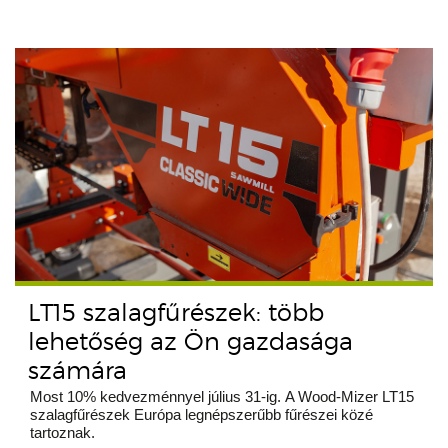
LT15 szalagfűrészek: több
lehetőség az Ön gazdasága
számára
Most 10% kedvezménnyel július 31-ig. A Wood-Mizer LT15
szalagfűrészek Európa legnépszerűbb fűrészei közé
tartoznak.