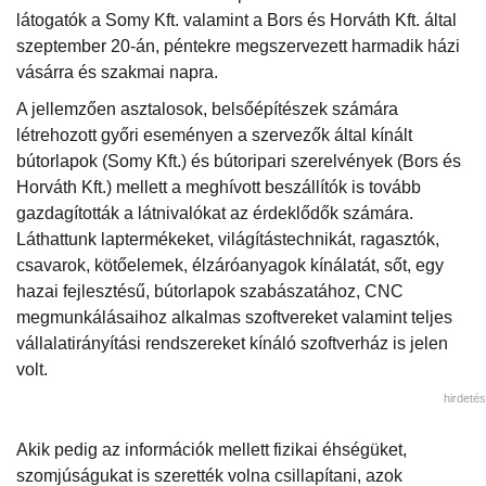
látogatók a Somy Kft. valamint a Bors és Horváth Kft. által
szeptember 20-án, péntekre megszervezett harmadik házi
vásárra és szakmai napra.
A jellemzően asztalosok, belsőépítészek számára
létrehozott győri eseményen a szervezők által kínált
bútorlapok (Somy Kft.) és bútoripari szerelvények (Bors és
Horváth Kft.) mellett a meghívott beszállítók is tovább
gazdagították a látnivalókat az érdeklődők számára.
Láthattunk laptermékeket, világítástechnikát, ragasztók,
csavarok, kötőelemek, élzáróanyagok kínálatát, sőt, egy
hazai fejlesztésű, bútorlapok szabászatához, CNC
megmunkálásaihoz alkalmas szoftvereket valamint teljes
vállalatirányítási rendszereket kínáló szoftverház is jelen
volt.
hirdetés
Akik pedig az információk mellett fizikai éhségüket,
szomjúságukat is szerették volna csillapítani, azok