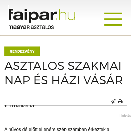
Toggle
navigati
RENDEZVÉNY
ASZTALOS SZAKMAI
NAP ÉS HÁZI VÁSÁR
TÓTH NORBERT
hirdetés
A hűvös délelőtt ellenére szép számban érkeztek a