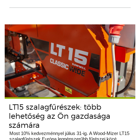
LT15 szalagfűrészek: több
lehetőség az Ön gazdasága
számára
Most 10% kedvezménnyel július 31-ig. A Wood-Mizer LT15
szalagfűrészek Európa legnépszerűbb fűrészei közé