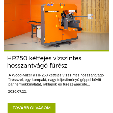
HR250 kétfejes vízszintes
hosszantvágó fűrész
A Wood-Mizer a HR250 kétfejes vízszintes hosszantvágó
fűrésszel, egy kompakt, nagy teljesítményű géppel bővíti
ipari termékkínálatát, raklapok és fűrész&aacute...
2026.07.22.
TOVÁBB OLVASOM