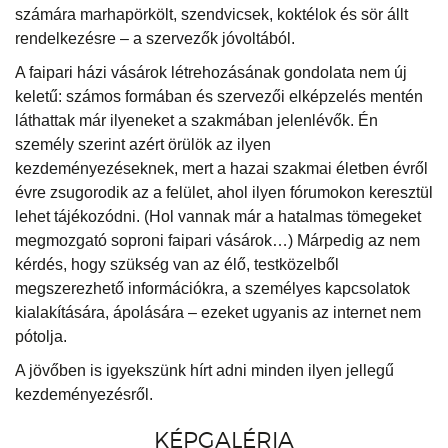
számára marhapörkölt, szendvicsek, koktélok és sör állt
rendelkezésre – a szervezők jóvoltából.
A faipari házi vásárok létrehozásának gondolata nem új
keletű: számos formában és szervezői elképzelés mentén
láthattak már ilyeneket a szakmában jelenlévők. Én
személy szerint azért örülök az ilyen
kezdeményezéseknek, mert a hazai szakmai életben évről
évre zsugorodik az a felület, ahol ilyen fórumokon keresztül
lehet tájékozódni. (Hol vannak már a hatalmas tömegeket
megmozgató soproni faipari vásárok…) Márpedig az nem
kérdés, hogy szükség van az élő, testközelből
megszerezhető információkra, a személyes kapcsolatok
kialakítására, ápolására – ezeket ugyanis az internet nem
pótolja.
A jövőben is igyekszünk hírt adni minden ilyen jellegű
kezdeményezésről.
KÉPGALÉRIA