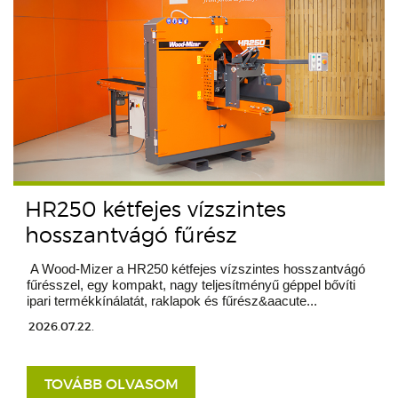
HR250 kétfejes vízszintes
hosszantvágó fűrész
A Wood-Mizer a HR250 kétfejes vízszintes hosszantvágó
fűrésszel, egy kompakt, nagy teljesítményű géppel bővíti
ipari termékkínálatát, raklapok és fűrész&aacute...
2026.07.22.
TOVÁBB OLVASOM