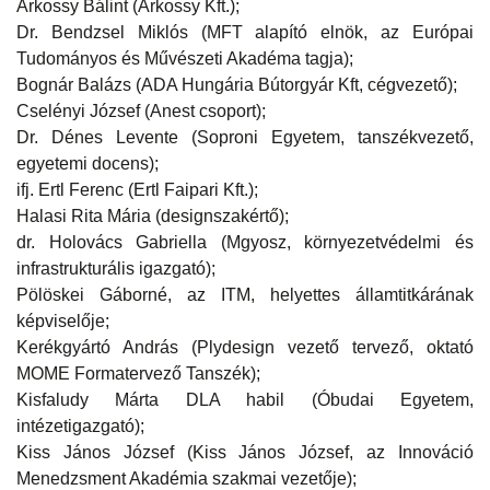
Árkossy Bálint (Árkossy Kft.);
Dr. Bendzsel Miklós (MFT alapító elnök, az Európai
Tudományos és Művészeti Akadéma tagja);
Bognár Balázs (ADA Hungária Bútorgyár Kft, cégvezető);
Cselényi József (Anest csoport);
Dr. Dénes Levente (Soproni Egyetem, tanszékvezető,
egyetemi docens);
ifj. Ertl Ferenc (Ertl Faipari Kft.);
Halasi Rita Mária (designszakértő);
dr. Holovács Gabriella (Mgyosz, környezetvédelmi és
infrastrukturális igazgató);
Pölöskei Gáborné, az ITM, helyettes államtitkárának
képviselője;
Kerékgyártó András (Plydesign vezető tervező, oktató
MOME Formatervező Tanszék);
Kisfaludy Márta DLA habil (Óbudai Egyetem,
intézetigazgató);
Kiss János József (Kiss János József, az Innováció
Menedzsment Akadémia szakmai vezetője);