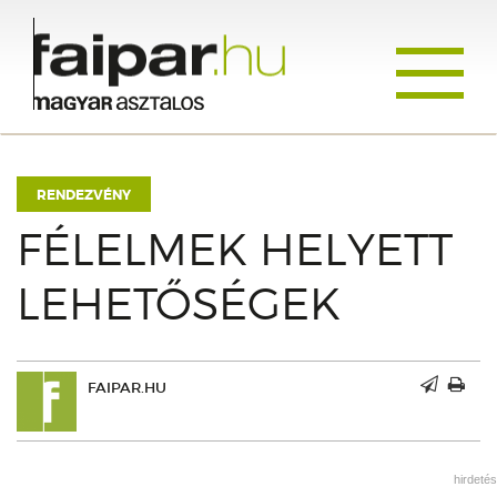
Toggle
navigati
RENDEZVÉNY
FÉLELMEK HELYETT
LEHETŐSÉGEK
FAIPAR.HU
hirdetés