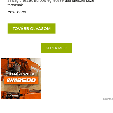
szalagfűrészek Európa legnépszerűbb fűrészei közé
tartoznak.
2026.06.29.
TOVÁBB OLVASOM
KÉREK MÉG!
hirdetés