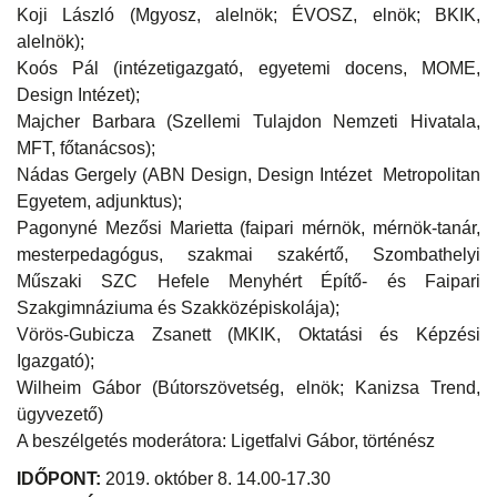
Koji László (Mgyosz, alelnök; ÉVOSZ, elnök; BKIK,
alelnök);
Koós Pál (intézetigazgató, egyetemi docens, MOME,
Design Intézet);
Majcher Barbara (Szellemi Tulajdon Nemzeti Hivatala,
MFT, főtanácsos);
Nádas Gergely (ABN Design, Design Intézet Metropolitan
Egyetem, adjunktus);
Pagonyné Mezősi Marietta (faipari mérnök, mérnök-tanár,
mesterpedagógus, szakmai szakértő, Szombathelyi
Műszaki SZC Hefele Menyhért Építő- és Faipari
Szakgimnáziuma és Szakközépiskolája);
Vörös-Gubicza Zsanett (MKIK, Oktatási és Képzési
Igazgató);
Wilheim Gábor (Bútorszövetség, elnök; Kanizsa Trend,
ügyvezető)
A beszélgetés moderátora: Ligetfalvi Gábor, történész
IDŐPONT:
2019. október 8. 14.00-17.30