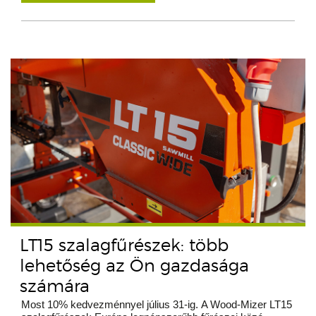
LT15 szalagfűrészek: több
lehetőség az Ön gazdasága
számára
Most 10% kedvezménnyel július 31-ig. A Wood-Mizer LT15