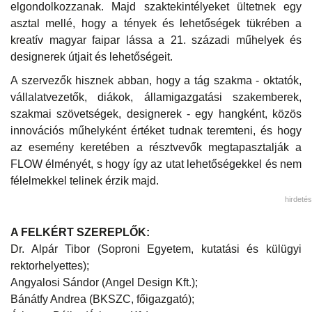
elgondolkozzanak. Majd szaktekintélyeket ültetnek egy
asztal mellé, hogy a tények és lehetőségek tükrében a
kreatív magyar faipar lássa a 21. századi műhelyek és
designerek útjait és lehetőségeit.
A szervezők hisznek abban, hogy a tág szakma - oktatók,
vállalatvezetők, diákok, államigazgatási szakemberek,
szakmai szövetségek, designerek - egy hangként, közös
innovációs műhelyként értéket tudnak teremteni, és hogy
az esemény keretében a résztvevők megtapasztalják a
FLOW élményét, s hogy így az utat lehetőségekkel és nem
félelmekkel telinek érzik majd. ​
hirdetés
A FELKÉRT SZEREPLŐK:
Dr. Alpár Tibor (Soproni Egyetem, kutatási és külügyi
rektorhelyettes);
Angyalosi Sándor (Angel Design Kft.);
Bánátfy Andrea (BKSZC, főigazgató);