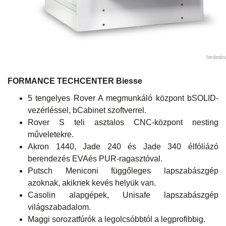
hirdetés
FORMANCE TECHCENTER Biesse
5 tengelyes Rover A megmunkáló központ bSOLID-
vezérléssel, bCabinet szoftverrel.
Rover S teli asztalos CNC-központ nesting
műveletekre.
Akron 1440, Jade 240 és Jade 340 élfóliázó
berendezés EVAés PUR-ragasztóval.
Putsch Meniconi függőleges lapszabászgép
azoknak, akiknek kevés helyük van.
Casolin alapgépek, Unisafe lapszabászgép
világszabadalom.
Maggi sorozatfúrók a legolcsóbbtól a legprofibbig.