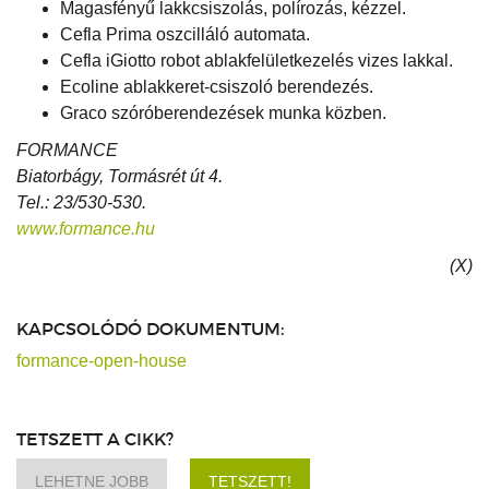
Magasfényű lakkcsiszolás, polírozás, kézzel.
Cefla Prima oszcilláló automata.
Cefla iGiotto robot ablakfelületkezelés vizes lakkal.
Ecoline ablakkeret-csiszoló berendezés.
Graco szóróberendezések munka közben.
FORMANCE
Biatorbágy, Tormásrét út 4.
Tel.: 23/530-530.
www.formance.hu
(X)
KAPCSOLÓDÓ DOKUMENTUM:
formance-open-house
TETSZETT A CIKK?
LEHETNE JOBB
TETSZETT!