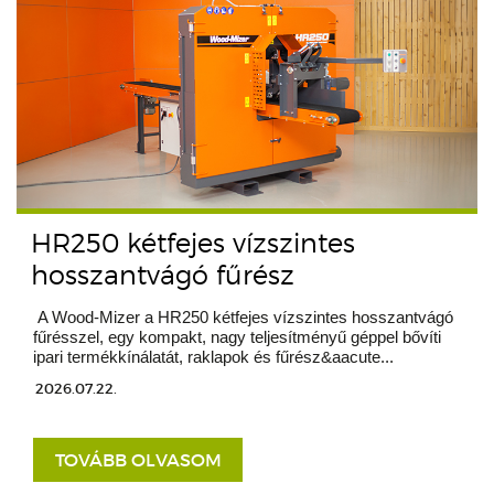
HR250 kétfejes vízszintes
hosszantvágó fűrész
A Wood-Mizer a HR250 kétfejes vízszintes hosszantvágó
fűrésszel, egy kompakt, nagy teljesítményű géppel bővíti
ipari termékkínálatát, raklapok és fűrész&aacute...
2026.07.22.
TOVÁBB OLVASOM