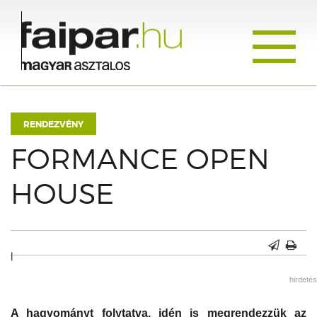
Toggle
navigati
RENDEZVÉNY
FORMANCE OPEN
HOUSE
|
hirdetés
A hagyományt folytatva, idén is megrendezzük az