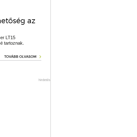
hetőség az
er LT15
é tartoznak.
TOVÁBB OLVASOM
hirdetés