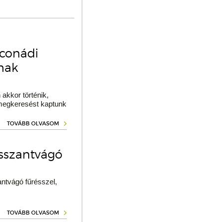
oconádi
ának
akkor történik,
 megkeresést kaptunk
TOVÁBB OLVASOM
osszantvágó
ntvágó fűrésszel,
TOVÁBB OLVASOM