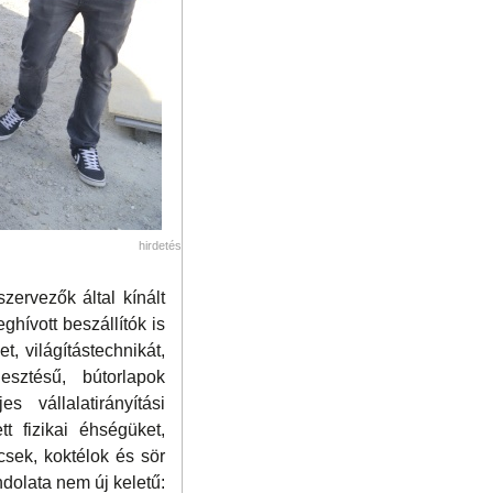
hirdetés
zervezők által kínált
ghívott beszállítók is
, világítástechnikát,
esztésű, bútorlapok
 vállalatirányítási
t fizikai éhségüket,
csek, koktélok és sör
ndolata nem új keletű: