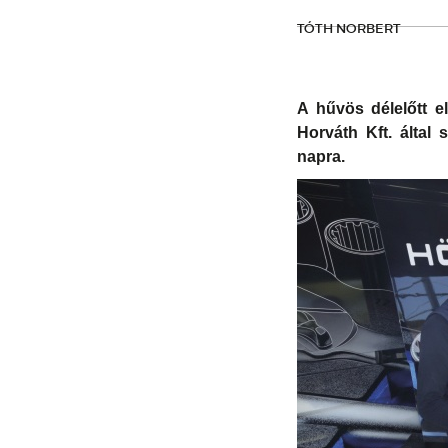
TÓTH NORBERT
A hűvös délelőtt e
Horváth Kft. által
napra.