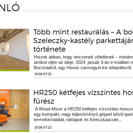
ÁNLÓ
Több mint restaurálás – A b
Szeleczky-kastély parkettáj
története
Hiszek abban, hogy nincsenek véletlenek – minden 
amikor eljön az ideje. 2024. január 3-án e-mailben
Boconádról, egy Heves vármegyei kis településről.
2026.07.23.
HR250 kétfejes vízszintes h
fűrész
A Wood-Mizer a HR250 kétfejes vízszintes hossza
egy kompakt, nagy teljesítményű géppel bővíti ipari
termékkínálatát, raklapok és fűrész&aacute...
2026.07.22.