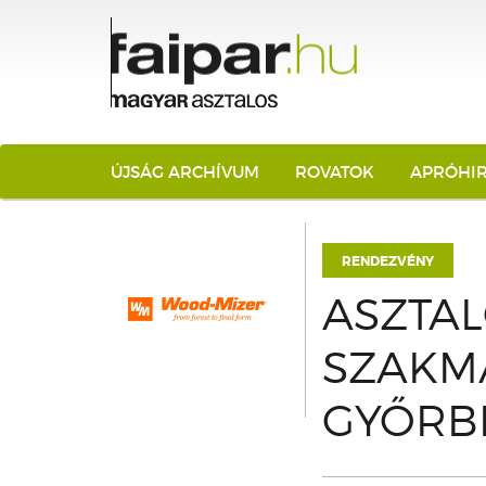
ÚJSÁG ARCHÍVUM
ROVATOK
APRÓHI
RENDEZVÉNY
ASZTA
SZAKMA
GYŐRB