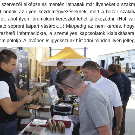
szervezői elképzelés mentén láthattak már ilyeneket a szakm
rt örülök az ilyen kezdeményezéseknek, mert a hazai szakma
let, ahol ilyen fórumokon keresztül lehet tájékozódni. (Hol 
ó soproni faipari vásárok…) Márpedig az nem kérdés, hogy
rezhető információkra, a személyes kapcsolatok kialakítására
em pótolja. A jövőben is igyekszünk hírt adni minden ilyen jel