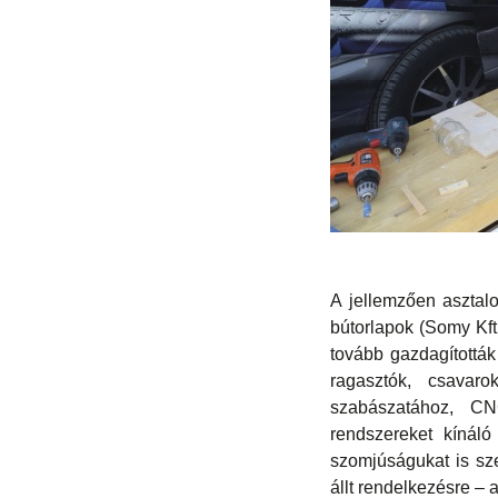
A jellemzően asztalo
bútorlapok (Somy Kft.
tovább gazdagították
ragasztók, csavaro
szabászatához, CNC
rendszereket kínáló
szomjúságukat is sze
állt rendelkezésre – 