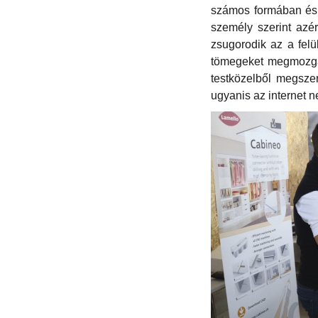
számos formában és 
személy szerint azé
zsugorodik az a felü
tömegeket megmozgat
testközelből megsze
ugyanis az internet n