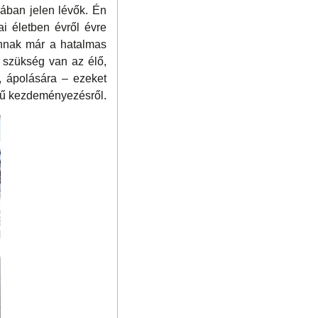
ában jelen lévők. Én
i életben évről évre
vannak már a hatalmas
 szükség van az élő,
, ápolására – ezeket
legű kezdeményezésről.