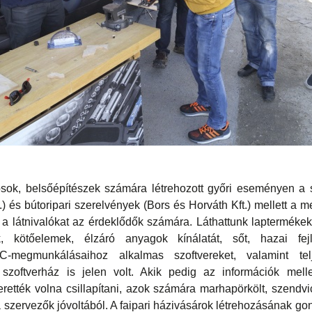
sok, belsőépítészek számára létrehozott győri eseményen a s
) és bútoripari szerelvények (Bors és Horváth Kft.) mellett a me
 a látnivalókat az érdeklődők számára. Láthattunk laptermékeket
k, kötőelemek, élzáró anyagok kínálatát, sőt, hazai fejl
-megmunkálásaihoz alkalmas szoftvereket, valamint teljes
 szoftverház is jelen volt. Akik pedig az információk mellet
rették volna csillapítani, azok számára marhapörkölt, szendvi
a szervezők jóvoltából. A faipari házivásárok létrehozásának go