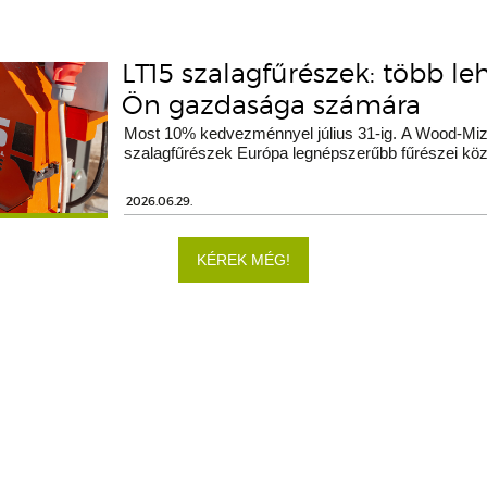
LT15 szalagfűrészek: több le
Ön gazdasága számára
Most 10% kedvezménnyel július 31-ig. A Wood-Miz
szalagfűrészek Európa legnépszerűbb fűrészei köz
2026.06.29.
KÉREK MÉG!