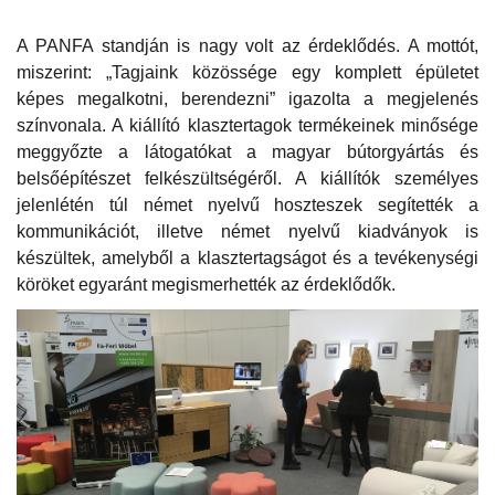
A PANFA standján is nagy volt az érdeklődés. A mottót,
miszerint: „Tagjaink közössége egy komplett épületet
képes megalkotni, berendezni” igazolta a megjelenés
színvonala. A kiállító klasztertagok termékeinek minősége
meggyőzte a látogatókat a magyar bútorgyártás és
belsőépítészet felkészültségéről. A kiállítók személyes
jelenlétén túl német nyelvű hoszteszek segítették a
kommunikációt, illetve német nyelvű kiadványok is
készültek, amelyből a klasztertagságot és a tevékenységi
köröket egyaránt megismerhették az érdeklődők.