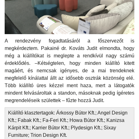
A rendezvény fogadtatásáról a főszervezőt is
megkérdeztem. Pakainé dr. Kováts Judit elmondta, hogy
még a kiállítókat is meglepte a rendkívül nagy számú
érdeklődés. –Kétségtelen, hogy minden kiállító kitett
magáért, és nemcsak igényes, de a mai trendeknek
megfelelő kínálattal állt az idősebb osztrák közönség elé.
Több kiállító üres kézzel ment haza, mert a látogatók
mindent felvásároltak a standon, másoknak pedig ígéretes
megrendeléseik születtek – fűzte hozzá Judit.
Kiállító klasztertagok: Árkossy Bútor Kft.; Angel Design
Kft.; Fabak Kft.; Fa-Feri Kft.; Howa Bútor Kft.; Kanizsa
Kárpit Kft.; Karrier Bútor Kft.; Plydesign Kft.; Sixay
Furniture; Trion Design Kft.