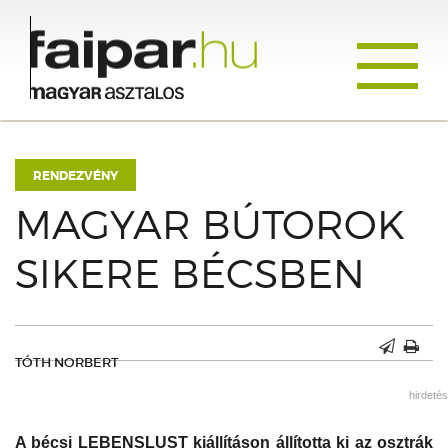
Toggle
navigati
RENDEZVÉNY
MAGYAR BÚTOROK
SIKERE BÉCSBEN
TÓTH NORBERT
hirdetés
A bécsi LEBENSLUST kiállításon állította ki az osztrák