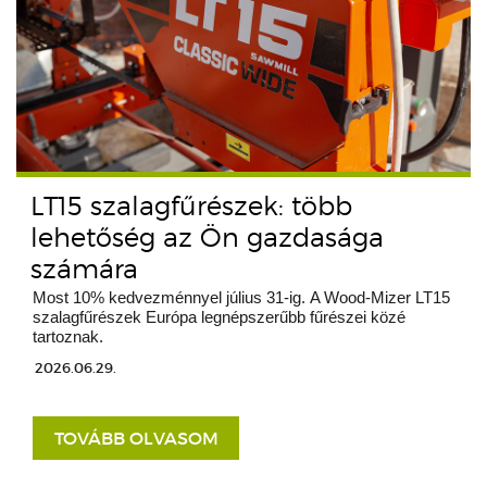
LT15 szalagfűrészek: több
lehetőség az Ön gazdasága
számára
Most 10% kedvezménnyel július 31-ig. A Wood-Mizer LT15
szalagfűrészek Európa legnépszerűbb fűrészei közé
tartoznak.
2026.06.29.
TOVÁBB OLVASOM