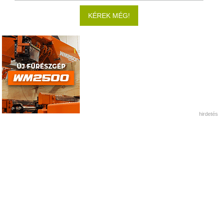
KÉREK MÉG!
hirdetés