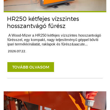
HR250 kétfejes vízszintes
hosszantvágó fűrész
A Wood-Mizer a HR250 kétfejes vízszintes hosszantvágó
fűrésszel, egy kompakt, nagy teljesítményű géppel bővíti
ipari termékkínálatát, raklapok és fűrész&aacute...
2026.07.22.
TOVÁBB OLVASOM