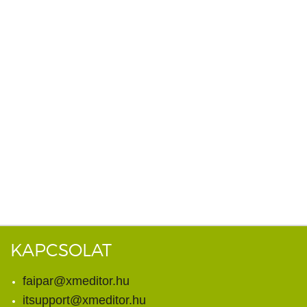
KAPCSOLAT
faipar@xmeditor.hu
itsupport@xmeditor.hu