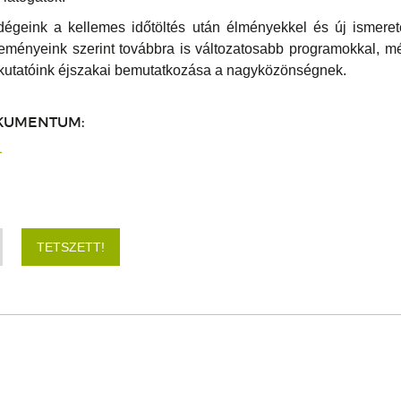
égeink a kellemes időtöltés után élményekkel és új ismere
reményeink szerint továbbra is változatosabb programokkal, m
k, kutatóink éjszakai bemutatkozása a nagyközönségnek.
KUMENTUM:
1
TETSZETT!