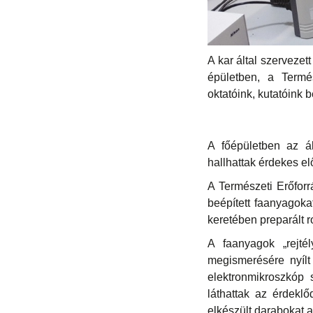
A kar által szerveze
épületben, a Termé
oktatóink, kutatóink 
A főépületben az ál
hallhattak érdekes e
A Természeti Erőfor
beépített faanyagoka
keretében preparált r
A faanyagok „rejté
megismerésére nyílt
elektronmikroszkóp 
láthattak az érdeklő
elkészült darabokat a