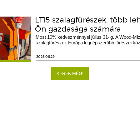
LT15 szalagfűrészek: több le
Ön gazdasága számára
Most 10% kedvezménnyel július 31-ig. A Wood-Miz
szalagfűrészek Európa legnépszerűbb fűrészei köz
2026.06.29.
KÉREK MÉG!