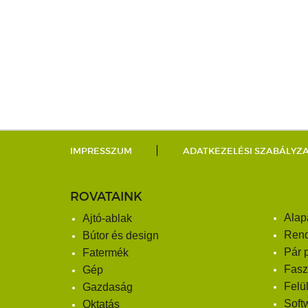
IMPRESSZUM
ADATKEZELÉSI SZABÁLYZ
ROVATAINK
Alap
Ajtó-ablak
Ren
Bútor és design
Pár 
Fatermék
Fasz
Gép
Felü
Gazdaság
Soft
Oktatás