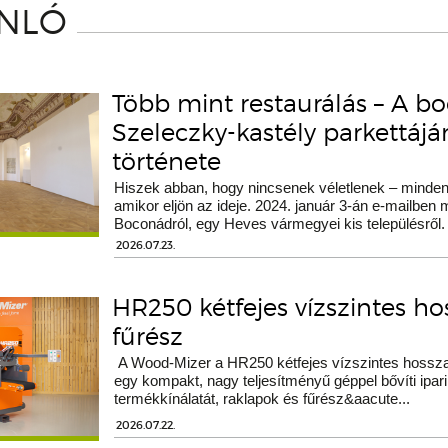
ÁNLÓ
Több mint restaurálás – A b
Szeleczky-kastély parkettáj
története
Hiszek abban, hogy nincsenek véletlenek – minden 
amikor eljön az ideje. 2024. január 3-án e-mailben
Boconádról, egy Heves vármegyei kis településről.
2026.07.23.
HR250 kétfejes vízszintes h
fűrész
A Wood-Mizer a HR250 kétfejes vízszintes hossza
egy kompakt, nagy teljesítményű géppel bővíti ipari
termékkínálatát, raklapok és fűrész&aacute...
2026.07.22.