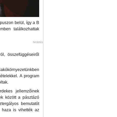
puszon belül, így a B
mben találkozhattak
hirdetés
ól, összefüggéseiről
 lakókörnyezetünkben
tételekkel. A program
ltak.
rdekes jellemzőinek
ek között a pásztázó
ztergályos bemutatót
l haza is vihették az