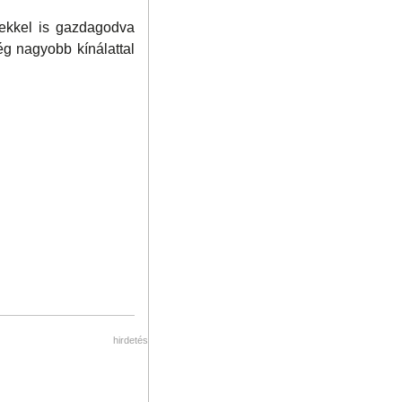
tekkel is gazdagodva
ég nagyobb kínálattal
hirdetés