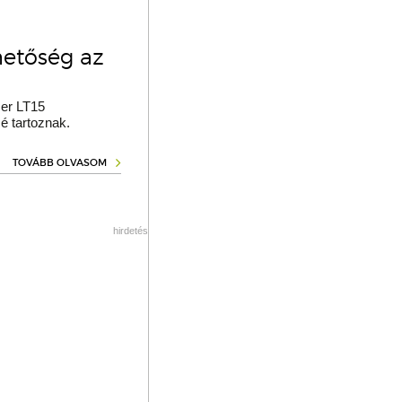
hetőség az
er LT15
é tartoznak.
TOVÁBB OLVASOM
hirdetés