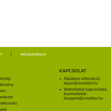
AT
MÉDIAAJÁNLAT
KAPCSOLAT
anyag
Általános információ:
faipar@xmeditor.hu
dezvény
Weboldallal kapcsolatos
perc
észrevételek:
erkezet
itsupport@xmeditor.hu
letkezelés
ware