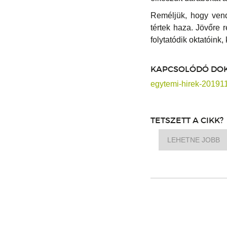
Reméljük, hogy vend
tértek haza. Jövőre 
folytatódik oktatóin
KAPCSOLÓDÓ DO
egytemi-hirek-20191
TETSZETT A CIKK?
LEHETNE JOBB