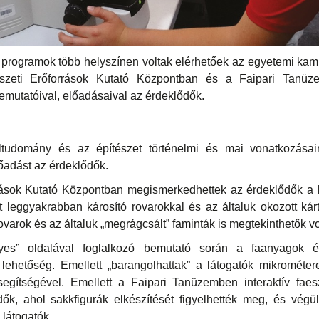
tt programok több helyszínen voltak elérhetőek az egyetemi kam
szeti Erőforrások Kutató Központban és a Faipari Tanüze
bemutatóival, előadásaival az érdeklődők.
tudomány és az építészet történelmi és mai vonatkozásair
lőadást az érdeklődők.
rások Kutató Központban megismerkedhettek az érdeklődők a
t leggyakrabban károsító rovarokkal és az általuk okozott kár
ovarok és az általuk „megrágcsált” faminták is megtekinthetők vo
lyes” oldalával foglalkozó bemutató során a faanyagok é
 lehetőség. Emellett „barangolhattak” a látogatók mikrométer
segítségével. Emellett a Faipari Tanüzemben interaktív faes
dők, ahol sakkfigurák elkészítését figyelhették meg, és végü
 látogatók.