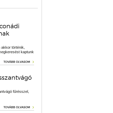
oconádi
ának
akkor történik,
 megkeresést kaptunk
TOVÁBB OLVASOM
osszantvágó
ntvágó fűrésszel,
TOVÁBB OLVASOM