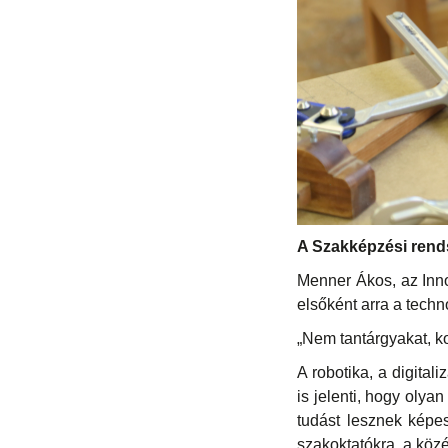
A Szakképzési rends
Menner Ákos, az Inno
elsőként arra a techn
„Nem tantárgyakat, k
A robotika, a digital
is jelenti, hogy oly
tudást lesznek képes
szakoktatókra, a közé