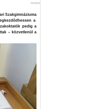
hirdetés
pari Szakgimnáziuma
 megkezdődhessen a
szakoktatók pedig a
ttak – közvetlenül a