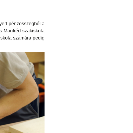
nyert pénzösszegből a
ss Manfréd szakiskola
kiskola számára pedig