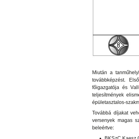
Miután a tanműhely
továbbképzést. El
főigazgatója és Val
teljesítmények elis
épületasztalos-szakm
Továbbá díjakat vehe
versenyek magas sz
beleértve:
BKSzC Kaesz G