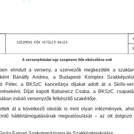
A versenyfeladat egy szegmens fiók elkészítése volt
ben elindult a verseny, a szervezők megkezdték a szakta
sőként Bánátfy Andrea, a Budapesti Komplex Szakképzé
ló Péter, a BKSzC kancellárja díjakat adott át a Skills-ver
meréseként. Díjat kapott Babanecz Csaba, a BKSzC csapatá
ában induló versenyzők felkészítő szakértője.
ttek át a következő iskolák is mint olyan intézmények, ahol
intű háttértámogatásának megvalósulását – az ott dolgozó
yula Faipari Szakgimnáziuma és Szakközépiskolája;