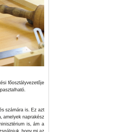
ési főosztályvezetője
apasztalható.
zés számára is. Ez azt
ra, amelyek naprakész
minisztérium is, ám a
izsgálniuk, hogy mi az