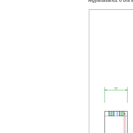
legyártásához 6 óra á