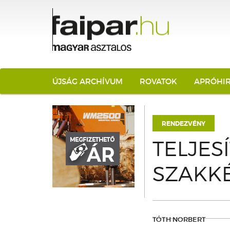
ÚJSÁG ARCHÍVUM
ROVATOK
APRÓHI
RENDEZVÉNY
TELJES
SZAKK
TÓTH NORBERT