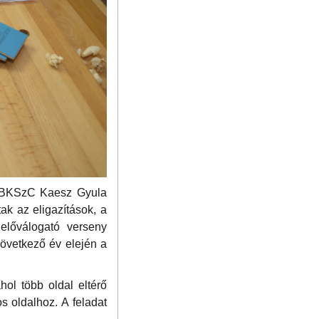
a BKSzC Kaesz Gyula
k az eligazítások, a
előválogató verseny
 következő év elején a
hol több oldal eltérő
 oldalhoz. A feladat