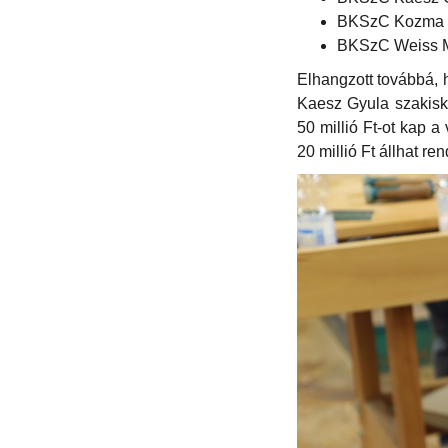
BKSzC Kozma L
BKSzC Weiss M
Elhangzott továbbá, 
Kaesz Gyula szakisko
50 millió Ft-ot kap 
20 millió Ft állhat r