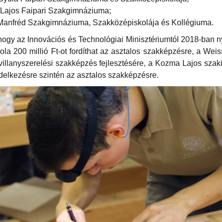
ajos Faipari Szakgimnáziuma;
anfréd Szakgimnáziuma, Szakközépiskolája és Kollégiuma.
hogy az Innovációs és Technológiai Minisztériumtól 2018-ban 
la 200 millió Ft-ot fordíthat az asztalos szakképzésre, a Wei
a villanyszerelési szakképzés fejlesztésére, a Kozma Lajos sza
endelkezésre szintén az asztalos szakképzésre.