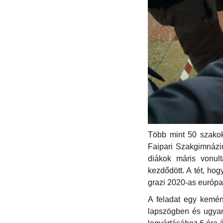
Több mint 50 szako
Faipari Szakgimnázi
diákok máris vonul
kezdődött. A tét, hog
grazi 2020-as európa
A feladat egy kemény
lapszögben és ugyan