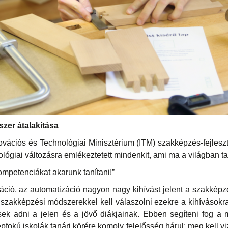
zer átalakítása
vációs és Technológiai Minisztérium (ITM) szakképzés-fejleszt
ológiai változásra emlékeztetett mindenkit, ami ma a világban t
ompetenciákat akarunk tanítani!”
izáció, az automatizáció nagyon nagy kihívást jelent a szakkép
an szakképzési módszerekkel kell válaszolni ezekre a kihívások
ek adni a jelen és a jövő diákjainak. Ebben segíteni fog a 
pfokú iskolák tanári körére komoly felelősség hárul: meg kell v