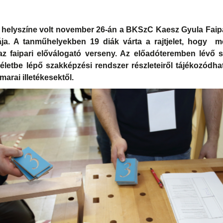
helyszíne volt november 26-án a BKSzC Kaesz Gyula Fai
ája. A tanműhelyekben 19 diák várta a rajtjelet, hogy
az faipari előválogató verseny. Az előadóteremben lévő 
életbe lépő szakképzési rendszer részleteiről tájékozódha
arai illetékesektől.