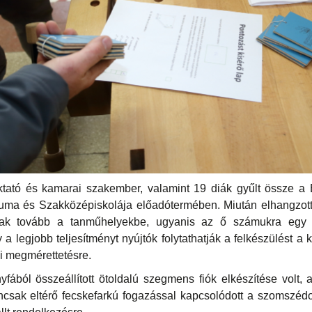
ktató és kamarai szakember, valamint 19 diák gyűlt össze 
uma és Szakközépiskolája előadótermében. Miután elhangzotta
tak tovább a tanműhelyekbe, ugyanis az ő számukra egy 
y a legjobb teljesítményt nyújtók folytathatják a felkészülést a
i megmérettetésre.
fából összeállított ötoldalú szegmens fiók elkészítése volt, a
csak eltérő fecskefarkú fogazással kapcsolódott a szomszédos