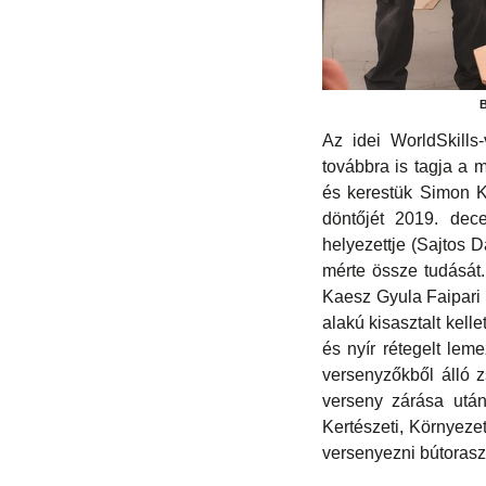
B
Az idei WorldSkills
továbbra is tagja a 
és kerestük Simon Kr
döntőjét 2019. dec
helyezettje (Sajtos 
mérte össze tudásá
Kaesz Gyula Faipari
alakú kisasztalt kell
és nyír rétegelt leme
versenyzőkből álló z
verseny zárása után
Kertészeti, Környeze
versenyezni bútorasz