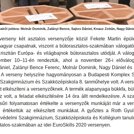
alról jobbra: Molnár Dominik, Zalányi Bence, Sajtos Dániel, Knauz Zoltán, Nagy Dánie
-verseny két asztalos versenyzője közül Fekete Martin épül
magyar csapatnak, viszont a bútorasztalos-szakmában válogat
isztián Európa- és világbajnok bútorasztalos utódját. A vál
ember 10–11-én rendeztük, ahol a november 26-i előválo
Dániel, Zalányi Bence Ferenc, Molnár Dominik, Nagy Dániel és 
t. A verseny helyszíne hagyományosan a Budapesti Komplex 
 Szakgimnázium és Szakközépiskola 8. tanműhelye volt. A ver
ett elkészíteni a versenyzőknek. A termék alapanyaga bükkfa, b
z volt, a feladat elkészítésére 14 óra állt rendelkezésre. A s
sűri folyamatosan értékelte a versenyzők munkáját már a ver
 értékeltük az elkészített munkákat. A győztes a Roth Gyula
tvédelmi Szakgimnázium, Szakközépiskola és Kollégium tanuló
talos-szakmában az idei EuroSkills 2020 versenyen.