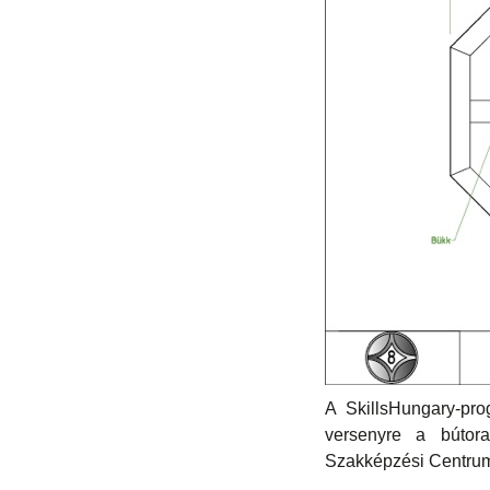
A SkillsHungary-pr
versenyre a bútor
Szakképzési Centrum,