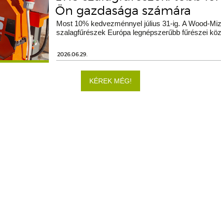
Ön gazdasága számára
Most 10% kedvezménnyel július 31-ig. A Wood-Miz
szalagfűrészek Európa legnépszerűbb fűrészei köz
2026.06.29.
KÉREK MÉG!