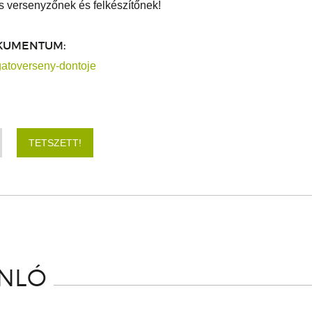
s versenyzőnek és felkészítőnek!
KUMENTUM:
gatoverseny-dontoje
TETSZETT!
ÁNLÓ