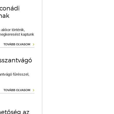
oconádi
ának
akkor történik,
 megkeresést kaptunk
TOVÁBB OLVASOM
osszantvágó
ntvágó fűrésszel,
TOVÁBB OLVASOM
hetőség az