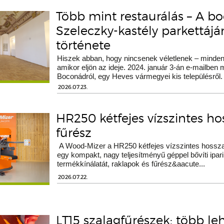
Több mint restaurálás – A b
Szeleczky-kastély parkettáj
története
Hiszek abban, hogy nincsenek véletlenek – minden 
amikor eljön az ideje. 2024. január 3-án e-mailben
Boconádról, egy Heves vármegyei kis településről.
2026.07.23.
HR250 kétfejes vízszintes h
fűrész
A Wood-Mizer a HR250 kétfejes vízszintes hossza
egy kompakt, nagy teljesítményű géppel bővíti ipari
termékkínálatát, raklapok és fűrész&aacute...
2026.07.22.
LT15 szalagfűrészek: több le