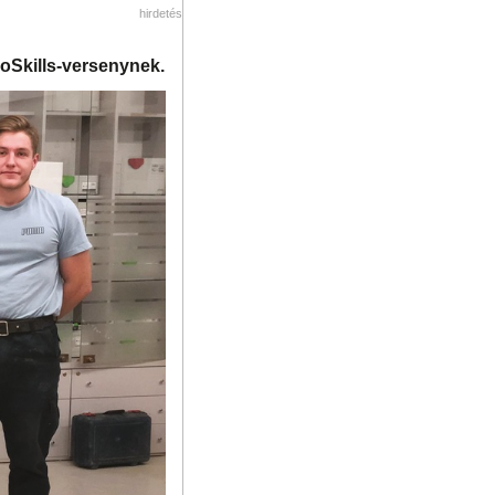
hirdetés
roSkills-versenynek.