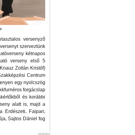
l
etasztalos versenyző
óversenyt szerveztünk
ogatóverseny kétnapos
gató verseny első 5
Knauz Zoltán Kristóf)
Szakképzési Centrum
senyen egy nyolcszög
ükkfurnéros forgácslap
zakértőkből és korábbi
seny alatt is, majd a
 Erdészeti, Faipari,
ja, Sajtos Dániel fog
hirdetés