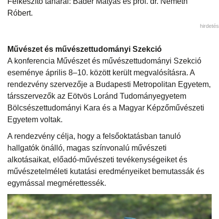
Felkészítő tanárai: Báder Mátyás és prof. dr. Németh
Róbert.
hirdetés
Művészet és művészettudományi Szekció
A konferencia Művészet és művészettudományi Szekció
eseménye április 8–10. között került megvalósításra. A
rendezvény szervezője a Budapesti Metropolitan Egyetem,
társszervezők az Eötvös Loránd Tudományegyetem
Bölcsészettudományi Kara és a Magyar Képzőművészeti
Egyetem voltak.
A rendezvény célja, hogy a felsőoktatásban tanuló
hallgatók önálló, magas színvonalú művészeti
alkotásaikat, előadó-művészeti tevékenységeiket és
művészetelméleti kutatási eredményeiket bemutassák és
egymással megmérettessék.