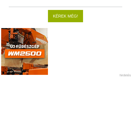
KÉREK MÉG!
hirdetés