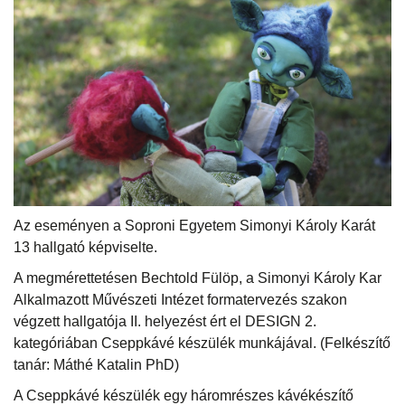
Az eseményen a Soproni Egyetem Simonyi Károly Karát
13 hallgató képviselte.
A megmérettetésen Bechtold Fülöp, a Simonyi Károly Kar
Alkalmazott Művészeti Intézet formatervezés szakon
végzett hallgatója II. helyezést ért el DESIGN 2.
kategóriában Cseppkávé készülék munkájával. (Felkészítő
tanár: Máthé Katalin PhD)
A Cseppkávé készülék egy háromrészes kávékészítő