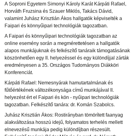
A Soproni Egyetem Simonyi Károly Karát Kárpáti Rafael,
Horváth Fruzsina és Szauer Miklós, Takács Dávid,
valamint Juhász Krisztián Ákos hallgatók képviselték a
Faipari és könnyűipari technológiák tagozatban.
A Faipari és könnyűipari technológiák tagozatban az
online esemény során a megmérettetésen a hallgatók
alapos munkájuknak és felkészítő tanáraik támogatásának
köszönhetően egy II. helyezéssel és egy különdíjjal zárták
eredményesen a 35. Országos Tudományos Diákköri
Konferenciát.
Kárpáti Rafael: Nemesnyárak hamutartalmának és
fűtőértékének változékonysága című munkájával II.
helyezést ért el Faipari és kön - nyűipari technológiák
tagozatban. Felkészítő tanára: dr. Komán Szabolcs.
Juhász Krisztián Ákos: Rostirányban tömörített faanyag
alakváltozása hosszú idejű, folyamatos terhelés mellett
elnevezésű munkája pedig különdíjban részesült.