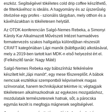
eszköz. Segítségével tökéletes cold drip coffee készíthető,
de filterkávéhoz is ideális. A hagyomány és az újszerűség
ötvözése egy profes - szionális tárgyban, mely otthon és a
kávéházakban is tökéletesen helytáll.
Az OTDK-konferencián Salgó-Nemes Rebeka, a Simonyi
Károly Kar Alkalmazott Művészeti Intézet harmadéves
formatervezés szakos hallgatója különdíjban részesült
CRAFT kategóriában Lápi manók (bábfigurák) alkotásával,
mely a 2019-ben tartott kari MDK-n első helyezést ért el.
(Felkészítő tanár: Nagy Máté)
Salgó-Nemes Rebeka egy bábszínház felkérésére
készített két „lápi manót“, egy mese főszereplőit. A bábok
nemcsak esztétikai szempontból képviselnek magas
színvonalat, hanem technikájukat tekintve is; végtagjaik
tökéletesen alkalmazkodnak az egykezes mozgatáshoz,
mozdulataik természetesnek hatnak, sőt, a párocska
egymás kezét is megfogja mágnesek segítségével.