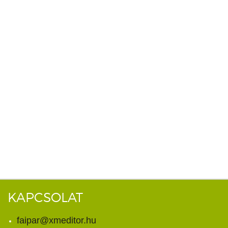
KAPCSOLAT
faipar@xmeditor.hu