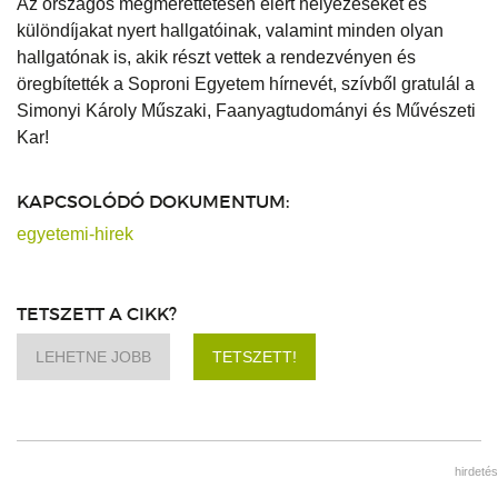
Az országos megmérettetésen elért helyezéseket és
különdíjakat nyert hallgatóinak, valamint minden olyan
hallgatónak is, akik részt vettek a rendezvényen és
öregbítették a Soproni Egyetem hírnevét, szívből gratulál a
Simonyi Károly Műszaki, Faanyagtudományi és Művészeti
Kar!
KAPCSOLÓDÓ DOKUMENTUM:
egyetemi-hirek
TETSZETT A CIKK?
LEHETNE JOBB
TETSZETT!
hirdetés