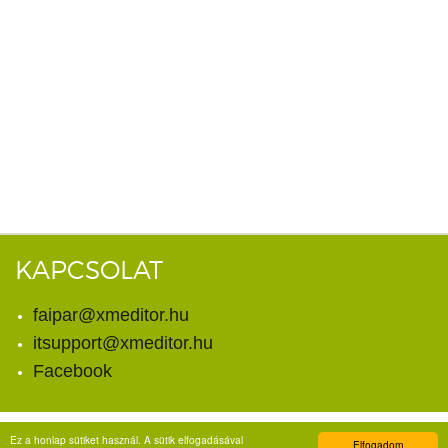
KAPCSOLAT
faipar@xmeditor.hu
itsupport@xmeditor.hu
Facebook
Ez a honlap sütiket használ. A sütik elfogadásával
Elfogadom