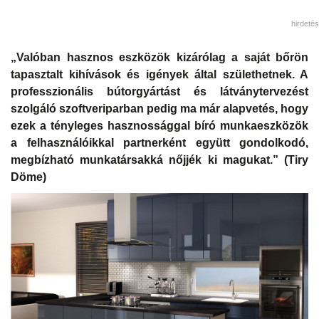
hirdetés
„Valóban hasznos eszközök kizárólag a saját bőrön
tapasztalt kihívások és igények által születhetnek. A
professzionális bútorgyártást és látványtervezést
szolgáló szoftveriparban pedig ma már alapvetés, hogy
ezek a tényleges hasznossággal bíró munkaeszközök
a felhasználóikkal partnerként együtt gondolkodó,
megbízható munkatársakká nőjjék ki magukat.” (Tiry
Döme)