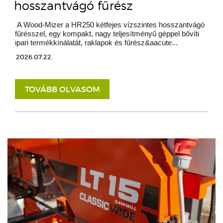
hosszantvágó fűrész
A Wood-Mizer a HR250 kétfejes vízszintes hosszantvágó
fűrésszel, egy kompakt, nagy teljesítményű géppel bővíti
ipari termékkínálatát, raklapok és fűrész&aacute...
2026.07.22.
TOVÁBB OLVASOM