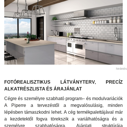
hirdetés
FOTÓREALISZTIKUS LÁTVÁNYTERV, PRECÍZ
ALKATRÉSZLISTA ÉS ÁRAJÁNLAT
Cégre és személyre szabható program– és modulvariációk
A Piperre a tervezéstől a megvalósulásig, minden
lépésben támaszkodni lehet. A cég termékpalettájával már
a kezdetektől fogva törekszik a variálhatóságra és a
személyre szabhatóságra. Ajánlati struktúrája