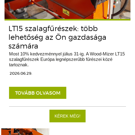
LT15 szalagfűrészek: több
lehetőség az Ön gazdasága
számára
Most 10% kedvezménnyel július 31-ig. A Wood-Mizer LT15
szalagfűrészek Európa legnépszerűbb fűrészei közé
tartoznak.
2026.06.29.
TOVÁBB OLVASOM
KÉREK MÉG!