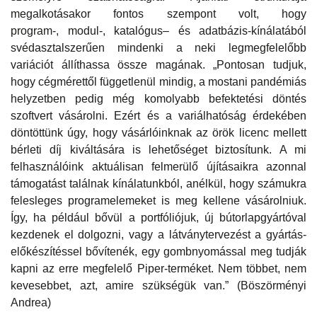
megalkotásakor fontos szempont volt, hogy
program-, modul-, katalógus– és adatbázis-kínálatából
svédasztalszerűen mindenki a neki legmegfelelőbb
variációt állíthassa össze magának. „Pontosan tudjuk,
hogy cégmérettől függetlenül mindig, a mostani pandémiás
helyzetben pedig még komolyabb befektetési döntés
szoftvert vásárolni. Ezért és a variálhatóság érdekében
döntöttünk úgy, hogy vásárlóinknak az örök licenc mellett
bérleti díj kiváltására is lehetőséget biztosítunk. A mi
felhasználóink aktuálisan felmerülő újításaikra azonnal
támogatást találnak kínálatunkból, anélkül, hogy számukra
felesleges programelemeket is meg kellene vásárolniuk.
Így, ha például bővül a portfóliójuk, új bútorlapgyártóval
kezdenek el dolgozni, vagy a látványtervezést a gyártás-
előkészítéssel bővítenék, egy gombnyomással meg tudják
kapni az erre megfelelő Piper-terméket. Nem többet, nem
kevesebbet, azt, amire szükségük van.” (Böszörményi
Andrea)