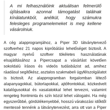
A mi felhasználóink aktuálisan felmerülő
újításaikra azonnal támogatást találnak
kínálatunkból, anélkül, hogy számukra
felesleges programelemeket is meg kellene
vásárolniuk.
A cég alapprogramjához, a Piper 3D látványtervező
szoftverhez 21 napos kipróbálási lehetőséget biztosít. A
magyar nyelvű szoftver tökéletes használatának
elsajátításához a Pipercsapat a vásárlást követően
sokoldalú írásos és videós tudásbázist ad, amihez
ráadásul segítőkész, asztalos szakmabeli ügyfélszolgálatot
is biztosít. Az alapprogramban forgalomban létező
alapanyagokkal, bútorlapokkal, ajtófrontokkal, közkedvelt
katalógusokkal és vasalatokkal lehet tervezni, valamint
rengeteg frontminta és szín közül lehet válogatni. Ha még
egyszerűbbé, gördülékenyebbé, hosszú várakozási időktől
mentessé tennénk a látványtervezést, arra ott van a Piper