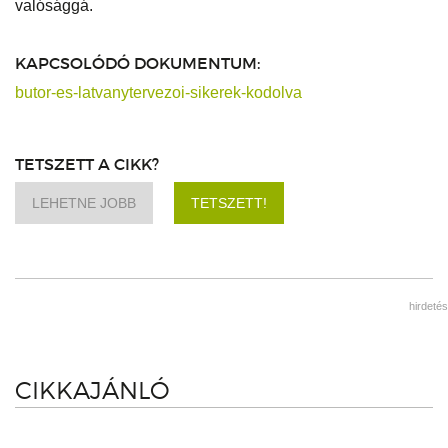
valósággá.
KAPCSOLÓDÓ DOKUMENTUM:
butor-es-latvanytervezoi-sikerek-kodolva
TETSZETT A CIKK?
LEHETNE JOBB
TETSZETT!
hirdetés
CIKKAJÁNLÓ