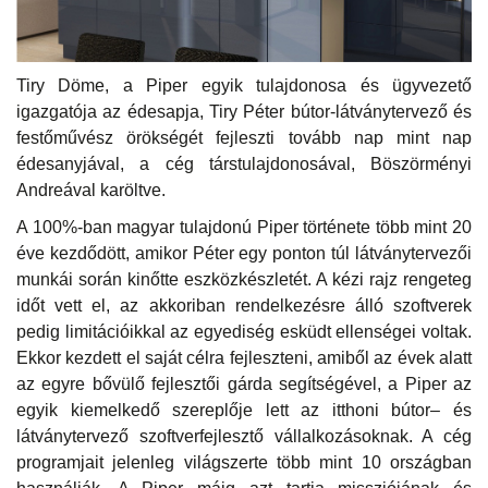
Tiry Döme, a Piper egyik tulajdonosa és ügyvezető
igazgatója az édesapja, Tiry Péter bútor-látványtervező és
festőművész örökségét fejleszti tovább nap mint nap
édesanyjával, a cég társtulajdonosával, Böszörményi
Andreával karöltve.
A 100%-ban magyar tulajdonú Piper története több mint 20
éve kezdődött, amikor Péter egy ponton túl látványtervezői
munkái során kinőtte eszközkészletét. A kézi rajz rengeteg
időt vett el, az akkoriban rendelkezésre álló szoftverek
pedig limitációikkal az egyediség esküdt ellenségei voltak.
Ekkor kezdett el saját célra fejleszteni, amiből az évek alatt
az egyre bővülő fejlesztői gárda segítségével, a Piper az
egyik kiemelkedő szereplője lett az itthoni bútor– és
látványtervező szoftverfejlesztő vállalkozásoknak. A cég
programjait jelenleg világszerte több mint 10 országban