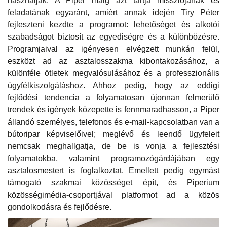
használják. A Piper máig azt tartja missziójának és
feladatának egyaránt, amiért annak idején Tiry Péter
fejleszteni kezdte a programot: lehetőséget és alkotói
szabadságot biztosít az egyediségre és a különbözésre.
Programjaival az igényesen elvégzett munkán felül,
eszközt ad az asztalosszakma kibontakozásához, a
különféle ötletek megvalósulásához és a professzionális
ügyfélkiszolgáláshoz. Ahhoz pedig, hogy az eddigi
fejlődési tendencia a folyamatosan újonnan felmerülő
trendek és igények közepette is fennmaradhasson, a Piper
állandó személyes, telefonos és e-mail-kapcsolatban van a
bútoripar képviselőivel; meglévő és leendő ügyfeleit
nemcsak meghallgatja, de be is vonja a fejlesztési
folyamatokba, valamint programozógárdájában egy
asztalosmestert is foglalkoztat. Emellett pedig egymást
támogató szakmai közösséget épít, és Piperium
közösségimédia-csoportjával platformot ad a közös
gondolkodásra és fejlődésre.