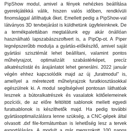
PipShow modul, amivel a fények nehézkes beállítása
gyerekjátékká válik, hiszen valós időben, rendkívüli
finomsággal állíthatjuk őket. Emellett pedig a PipShow-val
látványos 3D tervbejárást is küldhetünk ügyfeleinknek. De
a termékpalettában megtalálunk egy akár önállóan
használható lapszabászszoftvert is, a PipOp-ot. A Piper
legnépszerűbb modulja a gyártás-előkészítő, amivel saját
gyártási szisztémát lehet beállítani, valamint pontos
műhelyrajzot, optimalizált szabástérképet, precíz
alkatrészlistát és árajánlatot lehet generálni. 2022 január
végén ehhez kapcsolódik majd az új „furatmodul” is,
amellyel a méretezett műhelyrajzok furatkiosztásokkal
egészülnek ki. A modul segítségével pontosan láthatóak
lesznek a bútoralkatrészek és vasalatok kötőelemeinek
pozíciói, de az előre feltöltött sablonok mellett egyedi
furatsablonok is készíthetők majd. Ha pedig további
gyártásoptimalizálásra lenne szükség, a CNC-gépek által
olvasott .dxf file-formátumban is lehetőség lesz a tervek
exportálására. A modult a már megszokott 100 napos