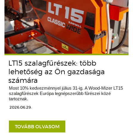
LT15 szalagfűrészek: több
lehetőség az Ön gazdasága
számára
Most 10% kedvezménnyel július 31-ig. A Wood-Mizer LT15
szalagfűrészek Európa legnépszerűbb fűrészei közé
tartoznak.
2026.06.29.
TOVÁBB OLVASOM