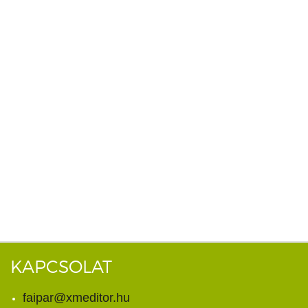
KAPCSOLAT
faipar@xmeditor.hu