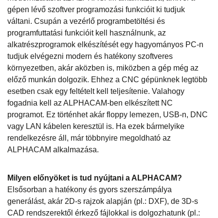
gépen lévő szoftver programozási funkcióit ki tudjuk
váltani. Csupán a vezérlő programbetöltési és
programfuttatási funkcióit kell használnunk, az
alkatrészprogramok elkészítését egy hagyományos PC-n
tudjuk elvégezni modern és hatékony szoftveres
környezetben, akár aközben is, miközben a gép még az
előző munkán dolgozik. Ehhez a CNC gépünknek legtöbb
esetben csak egy feltételt kell teljesítenie. Valahogy
fogadnia kell az ALPHACAM-ben elkészített NC
programot. Ez történhet akár floppy lemezen, USB-n, DNC
vagy LAN kábelen keresztül is. Ha ezek bármelyike
rendelkezésre áll, már többnyire megoldható az
ALPHACAM alkalmazása.
Milyen előnyöket is tud nyújtani a ALPHACAM?
Elsősorban a hatékony és gyors szerszámpálya
generálást, akár 2D-s rajzok alapján (pl.: DXF), de 3D-s
CAD rendszerektől érkező fájlokkal is dolgozhatunk (pl.: