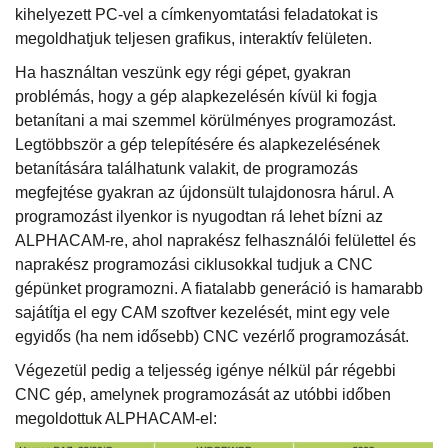
kihelyezett PC-vel a címkenyomtatási feladatokat is
megoldhatjuk teljesen grafikus, interaktív felületen.
Ha használtan veszünk egy régi gépet, gyakran
problémás, hogy a gép alapkezelésén kívül ki fogja
betanítani a mai szemmel körülményes programozást.
Legtöbbször a gép telepítésére és alapkezelésének
betanítására találhatunk valakit, de programozás
megfejtése gyakran az újdonsült tulajdonosra hárul. A
programozást ilyenkor is nyugodtan rá lehet bízni az
ALPHACAM-re, ahol naprakész felhasználói felülettel és
naprakész programozási ciklusokkal tudjuk a CNC
gépünket programozni. A fiatalabb generáció is hamarabb
sajátítja el egy CAM szoftver kezelését, mint egy vele
egyidős (ha nem idősebb) CNC vezérlő programozását.
Végezetül pedig a teljesség igénye nélkül pár régebbi
CNC gép, amelynek programozását az utóbbi időben
megoldottuk ALPHACAM-el: