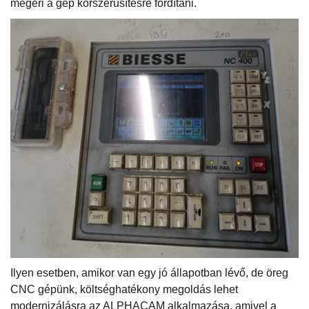
megéri a gép korszerűsítésre fordítani.
Ilyen esetben, amikor van egy jó állapotban lévő, de öreg
CNC gépünk, költséghatékony megoldás lehet
modernizálásra az ALPHACAM alkalmazása, amivel a