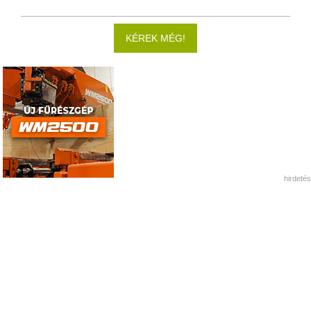
KÉREK MÉG!
hirdetés