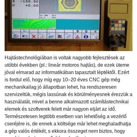
Hajtástechnológiában is voltak nagyobb fejlesztések az
utóbbi években (pl.: lineár motoros hajtás), de ezek üteme
jóval elmarad az informatikában tapasztalt léptéktől. Ezért
is fordul elő, hogy míg egy 10–20 éves CNC gép még
mechanikailag jó állapotban lehet, ha rendszeresen
szervizeltük, mégis lassúnak és körülményesnek érezzük a
használatát, mivel a benne alkalmazott számítástechnikai
elemek és szoftverek felett már nagyon eljárt az idő.
Természetesen legtöbb esetben van lehetőség a vezérlő
cseréjére is, de ennek a költsége már lehet meghaladhatja
a gép valós értékét, s ekkora összeget nem biztos, hogy