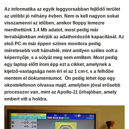
Az informatika az egyik leggyorsabban fejlődő terület
az utóbbi jó néhány évben. Nem is kell nagyon sokat
visszamenni az időben, amikor floppy lemezre
menthettünk 1.4 Mb adatot, most pedig már
terrabájtokban mérjük az adathordozók kapacitását. Az
első PC-m már éppen színes monitora pedig
méretesebb volt hátrafelé, mint amilyen széles volt a
képernyője, s a súlyát meg sem említem. Most pedig
egy laptop előtt írom épp ezt a cikket, amelynek a
kijelző-vastagsága nem éri el az 1 cm-t, s a felhőbe
mentem el dokumentumot. Ön pedig lehet épp egy
okostelefonon olvassa majd, amelyben jóval erősebb
processzor van, mint az Apollo-11 űrhajóban, amely
embert vitt a holdra.