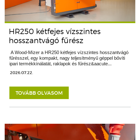
HR250 kétfejes vízszintes
hosszantvágó fűrész
A Wood-Mizer a HR250 kétfejes vízszintes hosszantvágó
fűrésszel, egy kompakt, nagy teljesítményű géppel bővíti
ipari termékkínálatát, raklapok és fűrész&aacute...
2026.07.22.
TOVÁBB OLVASOM