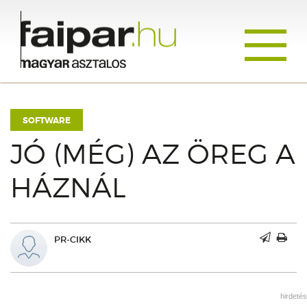
Toggle
navigati
SOFTWARE
JÓ (MÉG) AZ ÖREG A
HÁZNÁL
PR-CIKK
hirdetés