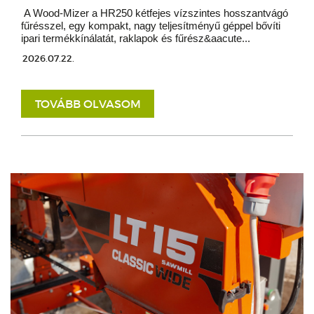
A Wood-Mizer a HR250 kétfejes vízszintes hosszantvágó
fűrésszel, egy kompakt, nagy teljesítményű géppel bővíti
ipari termékkínálatát, raklapok és fűrész&aacute...
2026.07.22.
TOVÁBB OLVASOM