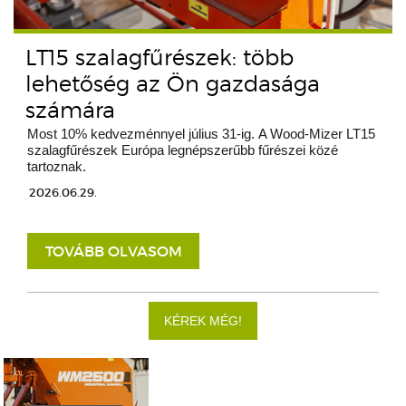
LT15 szalagfűrészek: több
lehetőség az Ön gazdasága
számára
Most 10% kedvezménnyel július 31-ig. A Wood-Mizer LT15
szalagfűrészek Európa legnépszerűbb fűrészei közé
tartoznak.
2026.06.29.
TOVÁBB OLVASOM
KÉREK MÉG!