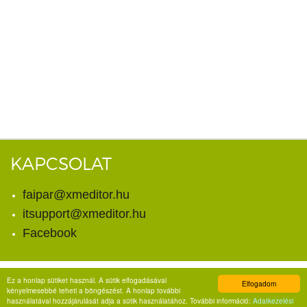
KAPCSOLAT
faipar@xmeditor.hu
itsupport@xmeditor.hu
Facebook
Ez a honlap sütiket használ. A sütik elfogadásával
Elfogadom
© Copyright 2026. X-meditor Kft.
kényelmesebbé teheti a böngészést. A honlap további
Minden jog fenntartva.
használatával hozzájárulását adja a sütik használatához. További információ:
Adatkezelési