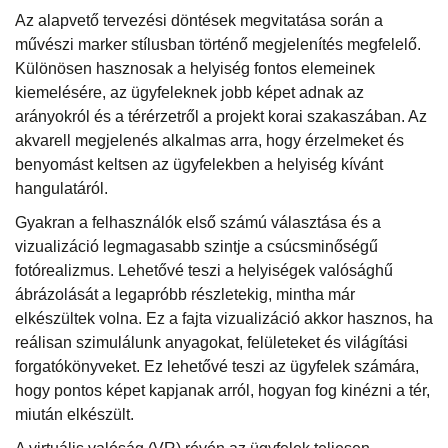
Az alapvető tervezési döntések megvitatása során a
művészi marker stílusban történő megjelenítés megfelelő.
Különösen hasznosak a helyiség fontos elemeinek
kiemelésére, az ügyfeleknek jobb képet adnak az
arányokról és a térérzetről a projekt korai szakaszában. Az
akvarell megjelenés alkalmas arra, hogy érzelmeket és
benyomást keltsen az ügyfelekben a helyiség kívánt
hangulatáról.
Gyakran a felhasználók első számú választása és a
vizualizáció legmagasabb szintje a csúcsminőségű
fotórealizmus. Lehetővé teszi a helyiségek valósághű
ábrázolását a legapróbb részletekig, mintha már
elkészültek volna. Ez a fajta vizualizáció akkor hasznos, ha
reálisan szimulálunk anyagokat, felületeket és világítási
forgatókönyveket. Ez lehetővé teszi az ügyfelek számára,
hogy pontos képet kapjanak arról, hogyan fog kinézni a tér,
miután elkészült.