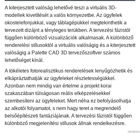
A kiterjesztett valóság lehetővé teszi a virtuális 3D-
modellek kivetítését a valós környezetbe. Az ügyfelek
okostelefonjukkal, vagy táblagépükkel megtekinthetik a
tervezett dizájnt a tényleges terükben. A tervezési fázistól
függően különböző vizualizációk alkalmasak. A különböző
renderelési stílusoktól a virtuális valóságig és a kiterjesztett
valóságig a Palette CAD 3D tervezőszoftver számos
lehetőséget kínál.
A tökéletes fotorealisztikus renderelések lenyűgözhetik és
elkápráztathatják az ügyfeleket részletességükkel.
Azonban nem mindig van értelme a projekt korai
szakaszában túlságosan reális elképzelésekkel
szembesíteni az ügyfeleket. Mert néha ez befolyásolhatja
az alkotói folyamatot, s nem hagy teret a megrendelő
belsőépítészeti fantáziájának. A tervezési fázistól függően
különböző megjelenítési stílusok állnak rendelkezésre.
hirdetés