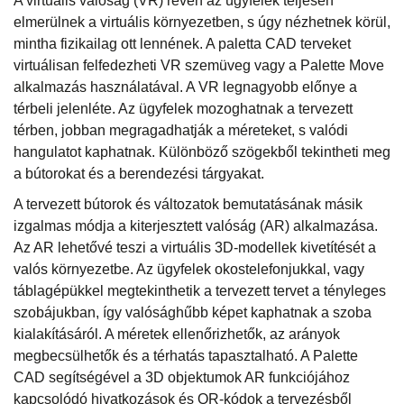
A virtuális valóság (VR) révén az ügyfelek teljesen
elmerülnek a virtuális környezetben, s úgy nézhetnek körül,
mintha fizikailag ott lennének. A paletta CAD terveket
virtuálisan felfedezheti VR szemüveg vagy a Palette Move
alkalmazás használatával. A VR legnagyobb előnye a
térbeli jelenléte. Az ügyfelek mozoghatnak a tervezett
térben, jobban megragadhatják a méreteket, s valódi
hangulatot kaphatnak. Különböző szögekből tekintheti meg
a bútorokat és a berendezési tárgyakat.
A tervezett bútorok és változatok bemutatásának másik
izgalmas módja a kiterjesztett valóság (AR) alkalmazása.
Az AR lehetővé teszi a virtuális 3D-modellek kivetítését a
valós környezetbe. Az ügyfelek okostelefonjukkal, vagy
táblagépükkel megtekinthetik a tervezett tervet a tényleges
szobájukban, így valósághűbb képet kaphatnak a szoba
kialakításáról. A méretek ellenőrizhetők, az arányok
megbecsülhetők és a térhatás tapasztalható. A Palette
CAD segítségével a 3D objektumok AR funkciójához
kapcsolódó hivatkozások és QR-kódok a tervezésből