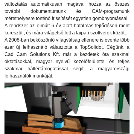
változtatás automatikusan magával hozza az összes
további dokumentumunk és CAM-programunk
mérethelyesre történő frissítését egyetlen gombnyomással.
A rendszer az elmúlt 6 év alatt hatalmas fejlődésen ment
keresztül, és mára világelső lett a faipari szoftverek között.
A 2008-ban beköszöntő világválság ellenére is évente több
ezer új felhasználó választotta a TopSolidot. Cégünk, a
Cad Cam Solutions Kft. már a kezdetek óta szakmai
oktatásokkal, magyar nyelvű kezelőfelülettel és teljes
szakmai háttértámogatással segíti a magyarországi
felhasználók munkáját.