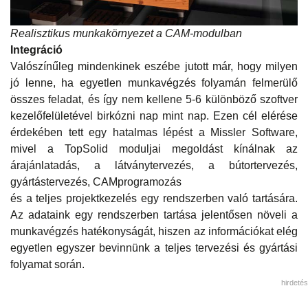
Realisztikus munkakörnyezet a CAM-modulban
Integráció
Valószínűleg mindenkinek eszébe jutott már, hogy milyen
jó lenne, ha egyetlen munkavégzés folyamán felmerülő
összes feladat, és így nem kellene 5-6 különböző szoftver
kezelőfelületével birkózni nap mint nap. Ezen cél elérése
érdekében tett egy hatalmas lépést a Missler Software,
mivel a TopSolid moduljai megoldást kínálnak az
árajánlatadás, a látványtervezés, a bútortervezés,
gyártástervezés, CAMprogramozás
és a teljes projektkezelés egy rendszerben való tartására.
Az adataink egy rendszerben tartása jelentősen növeli a
munkavégzés hatékonyságát, hiszen az információkat elég
egyetlen egyszer bevinnünk a teljes tervezési és gyártási
folyamat során.
hirdetés