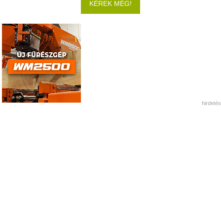
KÉREK MÉG!
hirdetés