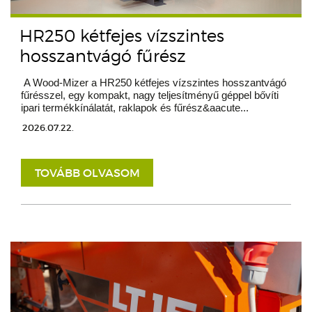
HR250 kétfejes vízszintes
hosszantvágó fűrész
A Wood-Mizer a HR250 kétfejes vízszintes hosszantvágó
fűrésszel, egy kompakt, nagy teljesítményű géppel bővíti
ipari termékkínálatát, raklapok és fűrész&aacute...
2026.07.22.
TOVÁBB OLVASOM