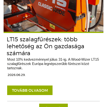
LT15 szalagfűrészek: több
lehetőség az Ön gazdasága
számára
Most 10% kedvezménnyel július 31-ig. A Wood-Mizer LT15
szalagfűrészek Európa legnépszerűbb fűrészei közé
tartoznak.
2026.06.29.
TOVÁBB OLVASOM