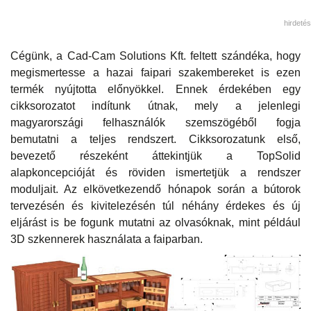
hirdetés
Cégünk, a Cad-Cam Solutions Kft. feltett szándéka, hogy
megismertesse a hazai faipari szakembereket is ezen
termék nyújtotta előnyökkel. Ennek érdekében egy
cikksorozatot indítunk útnak, mely a jelenlegi
magyarországi felhasználók szemszögéből fogja
bemutatni a teljes rendszert. Cikksorozatunk első,
bevezető részeként áttekintjük a TopSolid
alapkoncepcióját és röviden ismertetjük a rendszer
moduljait. Az elkövetkezendő hónapok során a bútorok
tervezésén és kivitelezésén túl néhány érdekes és új
eljárást is be fogunk mutatni az olvasóknak, mint például
3D szkennerek használata a faiparban.