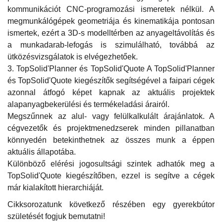
kommunikációt CNC-programozási ismeretek nélkül. A
megmunkálógépek geometriája és kinematikája pontosan
ismertek, ezért a 3D-s modelltérben az anyageltávolítás és
a munkadarab-lefogás is szimulálható, továbbá az
ütközésvizsgálatok is elvégezhetőek.
3. TopSolid'Planner és TopSolid'Quote A TopSolid'Planner
és TopSolid'Quote kiegészítők segítségével a faipari cégek
azonnal átfogó képet kapnak az aktuális projektek
alapanyagbekerülési és termékeladási árairól.
Megszűnnek az alul- vagy felülkalkulált árajánlatok. A
cégvezetők és projektmenedzserek minden pillanatban
könnyedén betekinthetnek az összes munk a éppen
aktuális állapotába.
Különböző elérési jogosultsági szintek adhatók meg a
TopSolid'Quote kiegészítőben, ezzel is segítve a cégek
már kialakított hierarchiáját.
Cikksorozatunk következő részében egy gyerekbútor
születését fogjuk bemutatni!