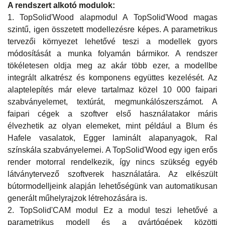
A rendszert alkotó modulok:
1. TopSolid'Wood alapmodul A TopSolid'Wood magas
szintű, igen összetett modellezésre képes. A parametrikus
tervezői környezet lehetővé teszi a modellek gyors
módosítását a munka folyamán bármikor. A rendszer
tökéletesen oldja meg az akár több ezer, a modellbe
integrált alkatrész és komponens együttes kezelését. Az
alaptelepítés már eleve tartalmaz közel 10 000 faipari
szabványelemet, textúrát, megmunkálószerszámot. A
faipari cégek a szoftver első használatakor máris
élvezhetik az olyan elemeket, mint például a Blum és
Hafele vasalatok, Egger laminált alapanyagok, Ral
színskála szabványelemei. A TopSolid'Wood egy igen erős
render motorral rendelkezik, így nincs szükség egyéb
látványtervező szoftverek használatára. Az elkészült
bútormodelljeink alapján lehetőségünk van automatikusan
generált műhelyrajzok létrehozására is.
2. TopSolid'CAM modul Ez a modul teszi lehetővé a
parametrikus modell és a gyártógépek közötti