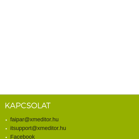
KAPCSOLAT
faipar@xmeditor.hu
itsupport@xmeditor.hu
Facebook