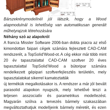
Bárszekrénymodellnél jól látszik, hogy a Wood
alapmodulnál is lehetőség van automatikusan generált
műhelyrajzok létrehozására
Néhány szó az alapokról
A francia Missler Software 2006-ban dobta piacra az első
kimondottan faipari cégek számára fejlesztett CAD-CAM
rendszerét, a TopSolid'Wood-ot. A cég ekkor már több mint
20 év tapasztalattal CAD-CAM szoftver 20 éves
tapasztalattal TopSolid'Wood a bútoripar számára
rendelkezett gépipari szoftverfejlesztés területén, mely
tapasztalatokat sikerrel kamatoztatták
új termékük megalkotásakor is. A rendszer a már jól bevált
parasolid alapokon nyugszik, mely lehetővé teszi a
teljesen asszociatív és parametrikus modellezést.
Magyarán szólva a tervezés bármely szakaszában
megváltoztathatjuk modelljeink bármely méretét, és ezen