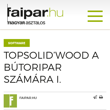
Toggle
navigati
SOFTWARE
TOPSOLID’WOOD A
BÚTORIPAR
SZÁMÁRA I.
FAIPAR.HU