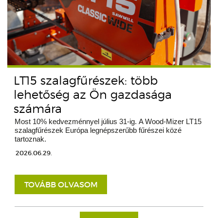
LT15 szalagfűrészek: több
lehetőség az Ön gazdasága
számára
Most 10% kedvezménnyel július 31-ig. A Wood-Mizer LT15
szalagfűrészek Európa legnépszerűbb fűrészei közé
tartoznak.
2026.06.29.
TOVÁBB OLVASOM