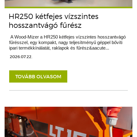
HR250 kétfejes vízszintes
hosszantvágó fűrész
A Wood-Mizer a HR250 kétfejes vízszintes hosszantvágó
fűrésszel, egy kompakt, nagy teljesítményű géppel bővíti
ipari termékkínálatát, raklapok és fűrész&aacute...
2026.07.22.
TOVÁBB OLVASOM