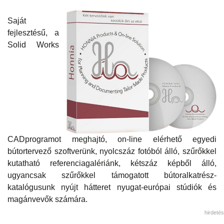
Saját
fejlesztésű, a
Solid Works
CADprogramot meghajtó, on-line elérhető egyedi
bútortervező szoftverünk, nyolcszáz fotóból álló, szűrőkkel
kutatható referenciagalériánk, kétszáz képből álló,
ugyancsak szűrőkkel támogatott bútoralkatrész-
katalógusunk nyújt hátteret nyugat-európai stúdiók és
magánvevők számára.
hirdetés