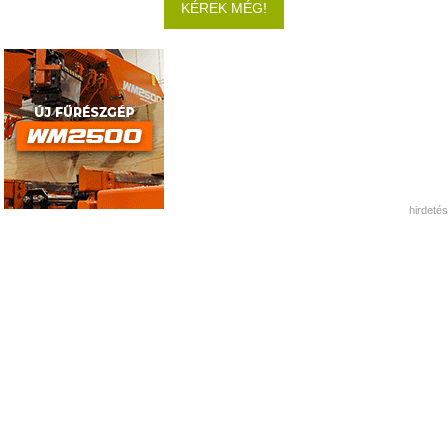
KÉREK MÉG!
hirdetés