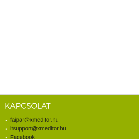
KAPCSOLAT
faipar@xmeditor.hu
itsupport@xmeditor.hu
Facebook