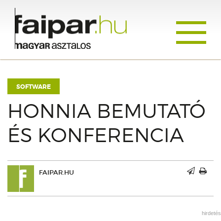
Toggle
navigati
SOFTWARE
HONNIA BEMUTATÓ
ÉS KONFERENCIA
FAIPAR.HU
hirdetés