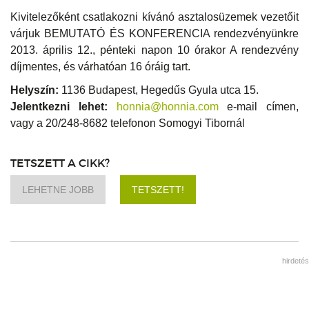
Kivitelezőként csatlakozni kívánó asztalosüzemek vezetőit
várjuk BEMUTATÓ ÉS KONFERENCIA rendezvényünkre
2013. április 12., pénteki napon 10 órakor A rendezvény
díjmentes, és várhatóan 16 óráig tart.
Helyszín:
1136 Budapest, Hegedűs Gyula utca 15.
Jelentkezni lehet:
honnia@honnia.com
e-mail címen,
vagy a 20/248-8682 telefonon Somogyi Tibornál
TETSZETT A CIKK?
LEHETNE JOBB
TETSZETT!
hirdetés