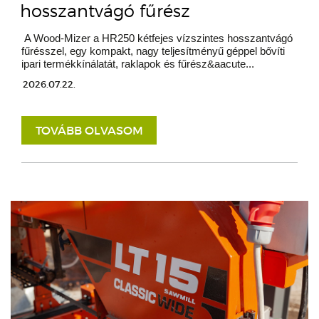
hosszantvágó fűrész
A Wood-Mizer a HR250 kétfejes vízszintes hosszantvágó
fűrésszel, egy kompakt, nagy teljesítményű géppel bővíti
ipari termékkínálatát, raklapok és fűrész&aacute...
2026.07.22.
TOVÁBB OLVASOM