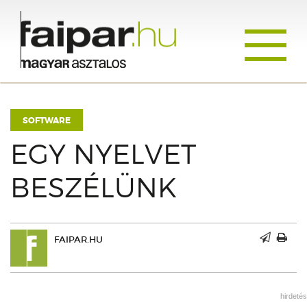
Toggle
navigati
SOFTWARE
EGY NYELVET
BESZÉLÜNK
FAIPAR.HU
hirdetés