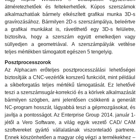
átméretezhetőek és feltekerhetőek. Kúpos szerszámok
alkalmazhatóak bármely elkészített grafikai munka 3D-s
gravírozásához. Bármilyen 2D-s szerszámpálya, beleértve
a grafikai munkákat is, rávetíthető egy 3D-s felületre,
biztosítva, hogy a szerszám együtt emelkedjen vagy
süllyedjen a geometriával. A szerszámpályák vetítése
teljes mértékben támogatott egészen 5 tengelyig.
Posztprocesszorok
Az Alphacam erőteljes posztprocesszálási lehetőségei
biztosítják a CNC-vezérlők korszerű funkcióit, mint például
a síkbeforgatás teljes mértékű támogatását. Ez lehetővé
teszi a szerszámsugár-korrekció és a körívek alkalmazását
bármilyen szögben, ami jelentősen csökkenti a generált
NC-program hosszát, lágyabbá teszi a gépmozgásokat, és
javítja a pontosságot. Az Enterprise Group 2014. január 1-
jétől a Vero Software, a világ egyik vezető CAD/ CAM
szoftvereket gyártó vállalatának viszonteladó partnere.
Ennek köszönhetően a magyar cég végzi a termékekhez –