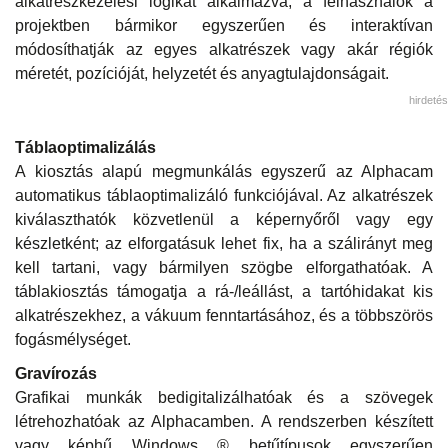
alkatrészkezelési logikát alkalmazva, a felhasználók a
projektben bármikor egyszerűen és interaktívan
módosíthatják az egyes alkatrészek vagy akár régiók
méretét, pozícióját, helyzetét és anyagtulajdonságait.
hirdetés
Táblaoptimalizálás
A kiosztás alapú megmunkálás egyszerű az Alphacam
automatikus táblaoptimalizáló funkciójával. Az alkatrészek
kiválaszthatók közvetlenül a képernyőről vagy egy
készletként; az elforgatásuk lehet fix, ha a szálirányt meg
kell tartani, vagy bármilyen szögbe elforgathatóak. A
táblakiosztás támogatja a rá-/leállást, a tartóhidakat kis
alkatrészekhez, a vákuum fenntartásához, és a többszörös
fogásmélységet.
Gravírozás
Grafikai munkák bedigitalizálhatóak és a szövegek
létrehozhatóak az Alphacamben. A rendszerben készített
vagy képhű Windows ® betűtípusok egyszerűen