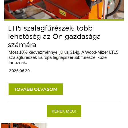
LT15 szalagfűrészek: több
lehetőség az Ön gazdasága
számára
Most 10% kedvezménnyel július 31-ig. A Wood-Mizer LT15
szalagfűrészek Európa legnépszerűbb fűrészei közé
tartoznak.
2026.06.29.
TOVÁBB OLVASOM
KÉREK MÉG!