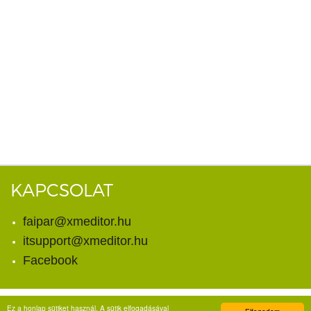
KAPCSOLAT
faipar@xmeditor.hu
itsupport@xmeditor.hu
Facebook
Ez a honlap sütiket használ. A sütik elfogadásával