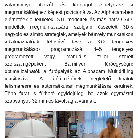
valamennyi ütközőt és korongot elhelyezze a
megmunkálófejhez képest pozicionálva. Az Alphacam-ben
elérhetőek a felületek, STL-modellek és más natív CAD-
modellek megmunkálására szolgáló összetett 3D-s
nagyoló és simító stratégiák, amelyek bármely munkasíkon
alkalmazhatóak, lehetővé téve a 3+2 tengelyes
megmunkálások programozását 4–5 tengelyes
programozott vagy manuális fejjel szerelt
szerszámgépeken. Bármilyen fúróegységre
optimalizálhatók a fúrópályák az Alphacam Multidrilling
utasításával. A fúróátmérőnek megfelelő furatok
felismerésre és automatikusan megmunkálásra kerülnek.
Több furat is fúrható egyidejűleg, ha azok egymástól
szabványos 32 mm-es távolságra vannak.