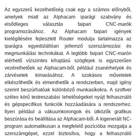
Az egyszerű kezelhetőség csak egy a számos előnyből,
amelyek miatt az Alphacam iparági szabvány és
elsődleges választás faipari CNC-marók
programozásához. Az Alphacam faipari igények
kielégítésére fejlesztett Router modulja tartalmazza az
iparágra egyedülállóan jellemző szerszámozási és
megmunkálási technikákat. A legtöbb faipari CNC-marón
elérhető vízszintes kihajtású szögfejek is egyszerűen
vezérelhetőek az Alphacam-ből, például zsanérhelyek és
zárvésetek kimarásához. A szokásos műveletek
elkészíthetők és elmenthetők a rendszerben, majd igény
szerint beszúrhatóak különböző munkasíkokra. A szoftver
széles körű testreszabási lehetőségeket nyújt felhasználó
és gépspecifikus funkciók hozzáadására a rendszerhez.
Ilyen például a vákuumkorongok és ütközők grafikus
beszúrása és beállítása az Alphacam-ből. A kigenerált NC-
program automatikusan a megfelelő pozícióba mozgatja a
szerszámgépet, ezzel biztosítva, hogy a felhasználó