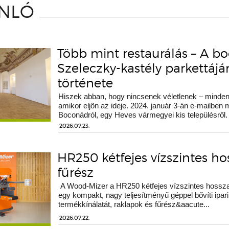
ÁNLÓ
Több mint restaurálás – A b
Szeleczky-kastély parkettáj
története
Hiszek abban, hogy nincsenek véletlenek – minden 
amikor eljön az ideje. 2024. január 3-án e-mailben
Boconádról, egy Heves vármegyei kis településről.
2026.07.23.
HR250 kétfejes vízszintes h
fűrész
A Wood-Mizer a HR250 kétfejes vízszintes hossza
egy kompakt, nagy teljesítményű géppel bővíti ipari
termékkínálatát, raklapok és fűrész&aacute...
2026.07.22.