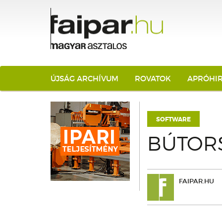
ÚJSÁG ARCHÍVUM
ROVATOK
APRÓHI
SOFTWARE
BÚTOR
FAIPAR.HU