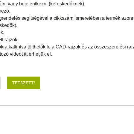
trálni vagy bejelentkezni (kereskedőknek).
mező.
grendelés segítségével a cikkszám ismeretében a termék azonn
eskedők).
k.
t rajzok.
kra kattintva tölthetők le a CAD-rajzok és az összeszerelési raj
ozó videót itt érhetjük el.
TETSZETT!