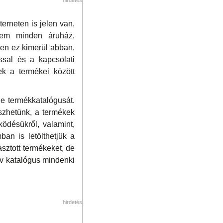
erneten is jelen van,
nem minden áruház,
ben ez kimerül abban,
ssal és a kapcsolati
ek a termékei között
ne termékkatalógusát.
szhetünk, a termékek
ködésükről, valamint,
an is letölthetjük a
asztott termékeket, de
tív katalógus mindenki
hirdetés