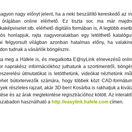
agyon nagy előnyt jelent, ha a neki beszállító kereskedő az int
 órájában online elérhető. Ez tiszta sor, ma már majd
aképviselet stb. elérhető digitális formában is. A legtöbb eset
s honlapjuk, rajta nagyvonalakban egy letölthető katalógu
ai felgyorsult világban azonban hatalmas előny, ha valakin
ódon tudnak a vásárlók böngészni.
tta meg a Häfele is, és megalkotta E@syLink elnevezésű onli
or naprakész információkhoz juthatunk a szortimentről, böngé
zerelési útmutatókat is letölthetünk, videókat nézhetünk mű
ehet bútortervezők számára, hogy többek közt CAD-formátumb
nyek részletes rajzait, akár 3D-ben! Kosárba is rakhatjuk a kivál
ése és az árak megtekintése regisztrációhoz kötött. Az interak
 szabadon használható a
http://easylink.hafele.com
címen.