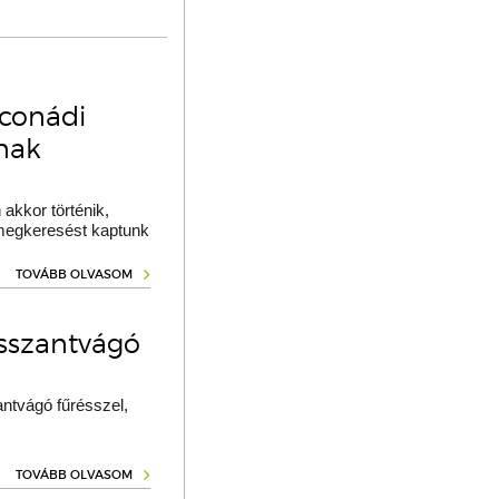
oconádi
ának
akkor történik,
 megkeresést kaptunk
TOVÁBB OLVASOM
osszantvágó
ntvágó fűrésszel,
TOVÁBB OLVASOM