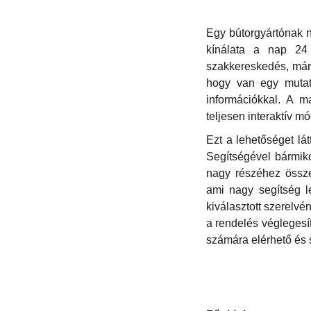
Egy bútorgyártónak n
kínálata a nap 24
szakkereskedés, márk
hogy van egy mutató
információkkal. A m
teljesen interaktív m
Ezt a lehetőséget lá
Segítségével bármik
nagy részéhez összes
ami nagy segítség l
kiválasztott szerelvé
a rendelés véglegesít
számára elérhető és