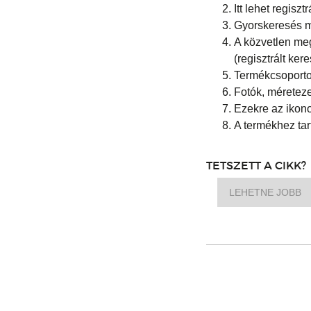
Itt lehet regisz
Gyorskeresés 
A közvetlen me
(regisztrált ker
Termékcsoporto
Fotók, méretezet
Ezekre az ikono
A termékhez tart
TETSZETT A CIKK?
LEHETNE JOBB