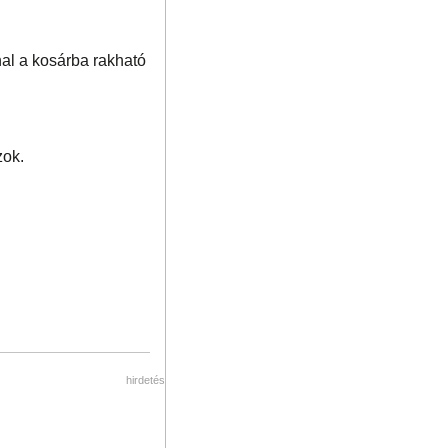
al a kosárba rakható
zok.
hirdetés