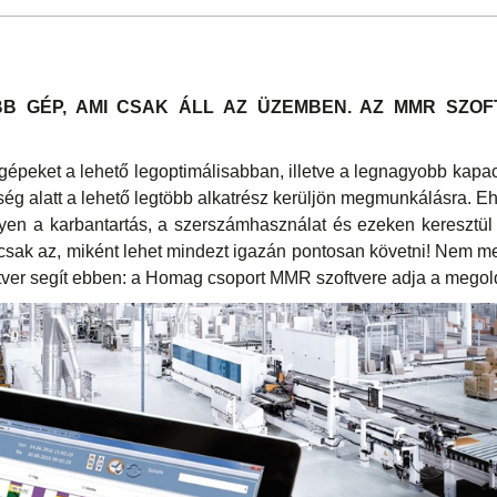
B GÉP, AMI CSAK ÁLL AZ ÜZEMBEN. AZ MMR SZOF
gépeket a lehető legoptimálisabban, illetve a legnagyobb kapac
ység alatt a lehető legtöbb alkatrész kerüljön megmunkálásra. E
gyen a karbantartás, a szerszámhasználat és ezeken keresztü
 csak az, miként lehet mindezt igazán pontosan követni! Nem 
tver segít ebben: a Homag csoport MMR szoftvere adja a megol