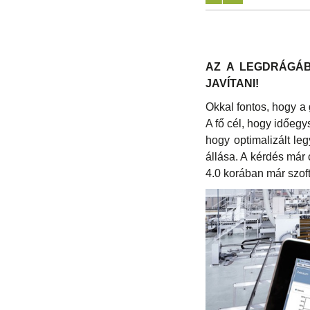
AZ A LEGDRÁGÁB
JAVÍTANI!
Okkal fontos, hogy a 
A fő cél, hogy időeg
hogy optimalizált le
állása. A kérdés már
4.0 korában már szof