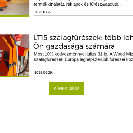
termékkínálatát, raklapok és fűrész&aacute...
2026.07.22.
LT15 szalagfűrészek: több le
Ön gazdasága számára
Most 10% kedvezménnyel július 31-ig. A Wood-Miz
szalagfűrészek Európa legnépszerűbb fűrészei köz
2026.06.29.
KÉREK MÉG!