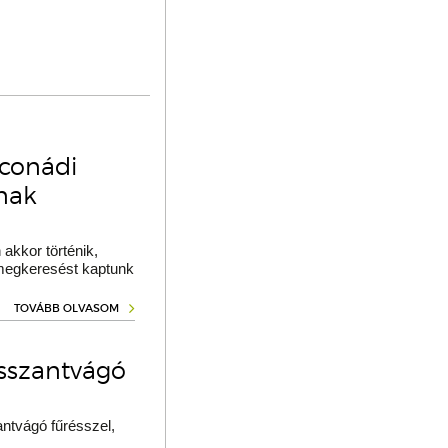
oconádi
ának
akkor történik,
 megkeresést kaptunk
TOVÁBB OLVASOM
osszantvágó
ntvágó fűrésszel,