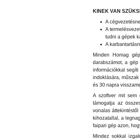
KINEK VAN SZÜK
A cégvezetésnek
A termelésvezet
tudni a gépek k
A karbantartásna
Minden Homag gép a
darabszámot, a gép t
információkkal segíti
indoklására, műszak 
és 30 napra visszam
A szoftver mit sem 
támogatja az össze
vonalas áttekintéstő
kihozatallal, a leg
faipari gép azon, ho
Mindez sokkal izgal