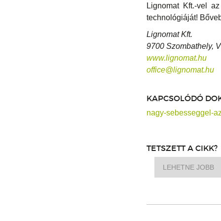
Lignomat Kft.-vel a
technológiáját! Bőve
Lignomat Kft.
9700 Szombathely, Vé
www.lignomat.hu
office@lignomat.hu
KAPCSOLÓDÓ DO
nagy-sebesseggel-az
TETSZETT A CIKK?
LEHETNE JOBB