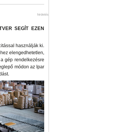
hirdetés
TVER SEGÍT EZEN
itással használják ki.
hhez elengedhetetlen,
l a gép rendelkezésre
meglepő módon az Ipar
dást.