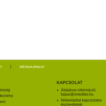
AT
MÉDIAAJÁNLAT
KAPCSOLAT
anyag
Általános információ:
faipar@xmeditor.hu
dezvény
Weboldallal kapcsolatos
perc
észrevételek: