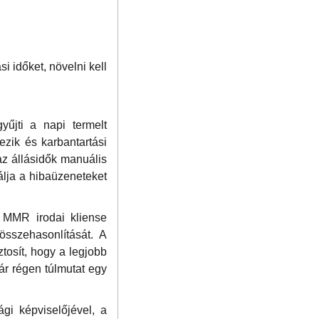
i időket, növelni kell
űjti a napi termelt
ezik és karbantartási
 az állásidők manuális
álja a hibaüzeneteket
z MMR irodai kliense
sszehasonlítását. A
tosít, hogy a legjobb
r régen túlmutat egy
gi képviselőjével, a