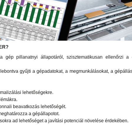
VER?
 a gép pillanatnyi állapotáról, szisztematikusan ellenőrzi 
lebontva gyűjti a gépadatokat, a megmunkálásokat, a gépállás
malizálási lehetőségekre.
lémákra.
zonnali beavatkozás lehetőségét.
eghatározza a gépállapotot.
okra ad lehetőséget a javítási potenciál növelése érdekében.