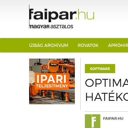
ÚJSÁG ARCHÍVUM
ROVATOK
APRÓHI
SOFTWARE
OPTIMA
HATÉK
FAIPAR.HU