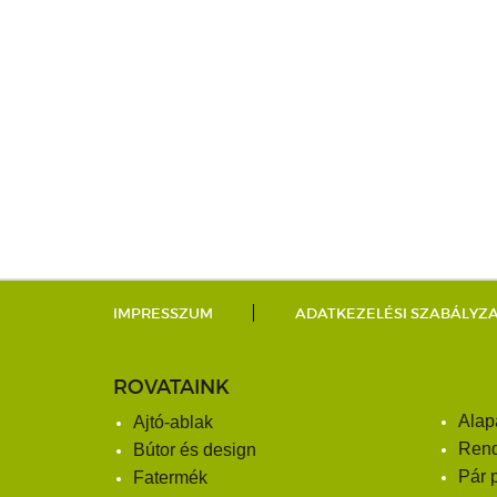
IMPRESSZUM
ADATKEZELÉSI SZABÁLYZ
ROVATAINK
Alap
Ajtó-ablak
Ren
Bútor és design
Pár 
Fatermék