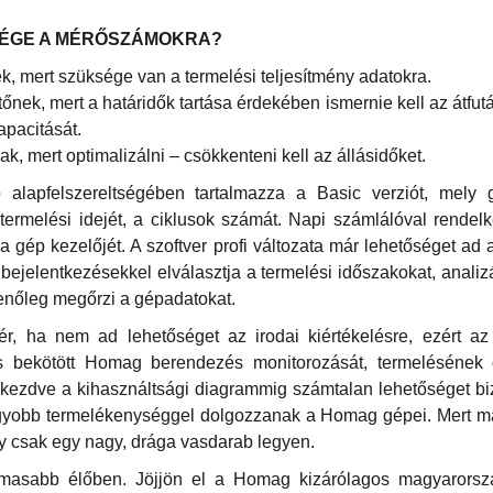
SÉGE A MÉRŐSZÁMOKRA?
, mert szüksége van a termelési teljesítmény adatokra.
őnek, mert a határidők tartása érdekében ismernie kell az átfutás
apacitását.
k, mert optimalizálni – csökkenteni kell az állásidőket.
lapfelszereltségében tartalmazza a Basic verziót, mely gy
ermelési idejét, a ciklusok számát. Napi számlálóval rendelk
 a gép kezelőjét. A szoftver profi változata már lehetőséget ad
bejelentkezésekkel elválasztja a termelési időszakokat, analiz
enőleg megőrzi a gépadatokat.
ér, ha nem ad lehetőséget az irodai kiértékelésre, ezért a
s bekötött Homag berendezés monitorozását, termelésének ö
l kezdve a kihasználtsági diagrammig számtalan lehetőséget biz
nagyobb termelékenységgel dolgozzanak a Homag gépei. Mert má
gy csak egy nagy, drága vasdarab legyen.
masabb élőben. Jöjjön el a Homag kizárólagos magyarorszá