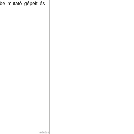
őbe mutató gépeit és
hirdetés