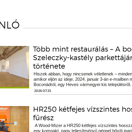
ÁNLÓ
Több mint restaurálás – A b
Szeleczky-kastély parkettáj
története
Hiszek abban, hogy nincsenek véletlenek – minden 
amikor eljön az ideje. 2024. január 3-án e-mailben
Boconádról, egy Heves vármegyei kis településről.
2026.07.23.
HR250 kétfejes vízszintes h
fűrész
A Wood-Mizer a HR250 kétfejes vízszintes hossza
egy kompakt, nagy teljesítményű géppel bővíti ipari