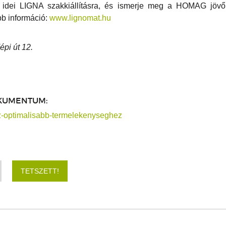
z idei LIGNA szakkiállításra, és ismerje meg a HOMAG jöv
bb információ:
www.lignomat.hu
pi út 12.
KUMENTUM:
-optimalisabb-termelekenyseghez
TETSZETT!