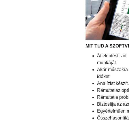
MIT TUD A SZOFT
Áttekintést ad
munkáját.
Akár műszakra 
időket.
Analízist készít.
Rámutat az opti
Rámutat a prob
Biztosítja az a
Egyértelműen m
Összehasonlítás