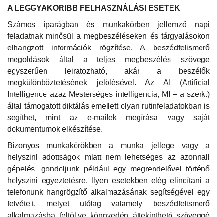
A LEGGYAKORIBB FELHASZNÁLÁSI ESETEK
Számos iparágban és munkakörben jellemző napi
feladatnak minősül a megbeszéléseken és tárgyalásokon
elhangzott információk rögzítése. A beszédfelismerő
megoldások által a teljes megbeszélés szövege
egyszerűen leiratozható, akár a beszélők
megkülönböztetésének jelölésével. Az AI (Artificial
Intelligence azaz Mesterséges intelligencia, MI – a szerk.)
által támogatott diktálás emellett olyan rutinfeladatokban is
segíthet, mint az e-mailek megírása vagy saját
dokumentumok elkészítése.
Bizonyos munkakörökben a munka jellege vagy a
helyszíni adottságok miatt nem lehetséges az azonnali
gépelés, gondoljunk például egy megrendelővel történő
helyszíni egyeztetésre. Ilyen esetekben elég elindítani a
telefonunk hangrögzítő alkalmazásának segítségével egy
felvételt, melyet utólag valamely beszédfelismerő
alkalmazásba feltöltve könnyedén áttekinthető szöveggé