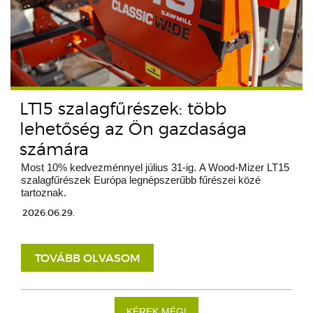
LT15 szalagfűrészek: több
lehetőség az Ön gazdasága
számára
Most 10% kedvezménnyel július 31-ig. A Wood-Mizer LT15
szalagfűrészek Európa legnépszerűbb fűrészei közé
tartoznak.
2026.06.29.
TOVÁBB OLVASOM
KÉREK MÉG!