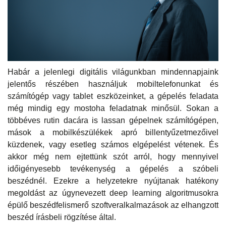
Habár a jelenlegi digitális világunkban mindennapjaink
jelentős részében használjuk mobiltelefonunkat és
számítógép vagy tablet eszközeinket, a gépelés feladata
még mindig egy mostoha feladatnak minősül. Sokan a
többéves rutin dacára is lassan gépelnek számítógépen,
mások a mobilkészülékek apró billentyűzetmezőivel
küzdenek, vagy esetleg számos elgépelést vétenek. És
akkor még nem ejtettünk szót arról, hogy mennyivel
időigényesebb tevékenység a gépelés a szóbeli
beszédnél. Ezekre a helyzetekre nyújtanak hatékony
megoldást az úgynevezett deep learning algoritmusokra
épülő beszédfelismerő szoftveralkalmazások az elhangzott
beszéd írásbeli rögzítése által.