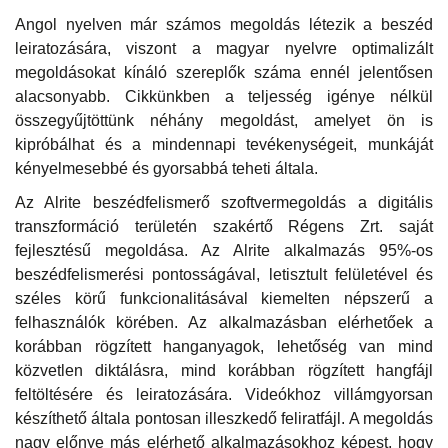
Angol nyelven már számos megoldás létezik a beszéd
leiratozására, viszont a magyar nyelvre optimalizált
megoldásokat kínáló szereplők száma ennél jelentősen
alacsonyabb. Cikkünkben a teljesség igénye nélkül
összegyűjtöttünk néhány megoldást, amelyet ön is
kipróbálhat és a mindennapi tevékenységeit, munkáját
kényelmesebbé és gyorsabbá teheti általa.
Az Alrite beszédfelismerő szoftvermegoldás a digitális
transzformáció területén szakértő Régens Zrt. saját
fejlesztésű megoldása. Az Alrite alkalmazás 95%-os
beszédfelismerési pontosságával, letisztult felületével és
széles körű funkcionalitásával kiemelten népszerű a
felhasználók körében. Az alkalmazásban elérhetőek a
korábban rögzített hanganyagok, lehetőség van mind
közvetlen diktálásra, mind korábban rögzített hangfájl
feltöltésére és leiratozására. Videókhoz villámgyorsan
készíthető általa pontosan illeszkedő feliratfájl. A megoldás
nagy előnye más elérhető alkalmazásokhoz képest, hogy