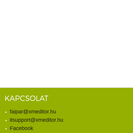
KAPCSOLAT
faipar@xmeditor.hu
itsupport@xmeditor.hu
Facebook