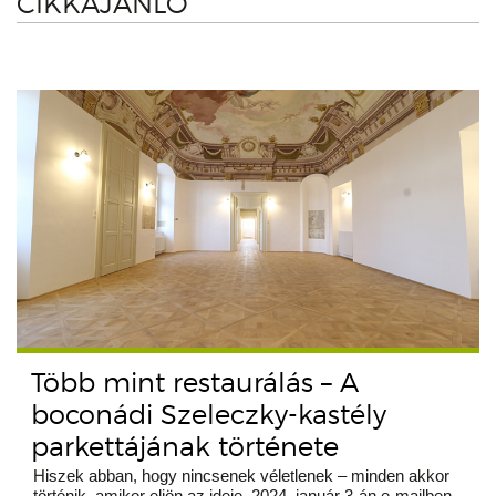
CIKKAJÁNLÓ
Több mint restaurálás – A
boconádi Szeleczky-kastély
parkettájának története
Hiszek abban, hogy nincsenek véletlenek – minden akkor
történik, amikor eljön az ideje. 2024. január 3-án e-mailben