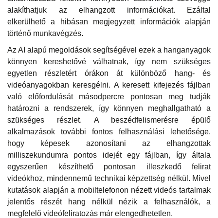
alakíthatjuk az elhangzott információkat. Ezáltal
elkerülhető a hibásan megjegyzett információk alapján
történő munkavégzés.
Az AI alapú megoldások segítségével ezek a hanganyagok
könnyen kereshetővé válhatnak, így nem szükséges
egyetlen részletért órákon át különböző hang- és
videóanyagokban keresgélni. A keresett kifejezés fájlban
való előfordulását másodpercre pontosan meg tudják
határozni a rendszerek, így könnyen meghallgatható a
szükséges részlet. A beszédfelismerésre épülő
alkalmazások további fontos felhasználási lehetősége,
hogy képesek azonosítani az elhangzottak
milliszekundumra pontos idejét egy fájlban, így általa
egyszerűen készíthető pontosan illeszkedő felirat
videókhoz, mindennemű technikai képzettség nélkül. Mivel
kutatások alapján a mobiltelefonon nézett videós tartalmak
jelentős részét hang nélkül nézik a felhasználók, a
megfelelő videófeliratozás már elengedhetetlen.