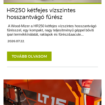
HR250 kétfejes vízszintes
hosszantvágó fűrész
A Wood-Mizer a HR250 kétfejes vízszintes hosszantvágó
fűrésszel, egy kompakt, nagy teljesítményű géppel bővíti
ipari termékkínálatát, raklapok és fűrész&aacute...
2026.07.22.
TOVÁBB OLVASOM