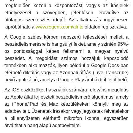
megfelelően kezeli a központozást, vagyis az írásjelek
elhelyezését a szövegben, jelentősen lerövidítve az
utólagos szerkesztés idejét. Az alkalmazás ingyenesen
kipróbálható a
www.regens.com/alrite
oldalon regisztrálva.
A Google széles körben népszerű fejlesztései mellett a
beszédfelismerésre is hangsúlyt fektet, amely szintén 95%-
os pontossággal képes felismerni a magyar nyelvű
beszédet. A megoldást számos hozzájuk kapcsolódó
termékben alkalmazzák, ilyen például a Google Docs-ban
elérhető diktálás vagy az Azonnali átírás (Live Transcribe)
nevű applikáció, amely a Google Play áruházból letölthető.
Az iOS eszközöket használók számára releváns megoldás
az Apple által fejlesztett beszédfelismerő algoritmus, amely
az iPhone/iPad és Mac készülékeken könnyíti meg az
adatbevitelt. Üzenetek írásakor vagy jegyzetek felvételekor
a billentyűzeten elérhető mikrofon ikonnal egyszerűen
átválthat a hang alapú adatbevitelre.