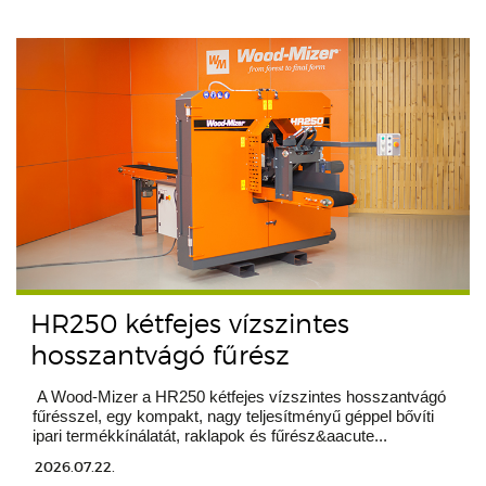
HR250 kétfejes vízszintes
hosszantvágó fűrész
A Wood-Mizer a HR250 kétfejes vízszintes hosszantvágó
fűrésszel, egy kompakt, nagy teljesítményű géppel bővíti
ipari termékkínálatát, raklapok és fűrész&aacute...
2026.07.22.