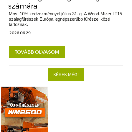
számára
Most 10% kedvezménnyel július 31-ig. A Wood-Mizer LT15
szalagfűrészek Európa legnépszerűbb fűrészei közé
tartoznak.
2026.06.29.
TOVÁBB OLVASOM
KÉREK MÉG!