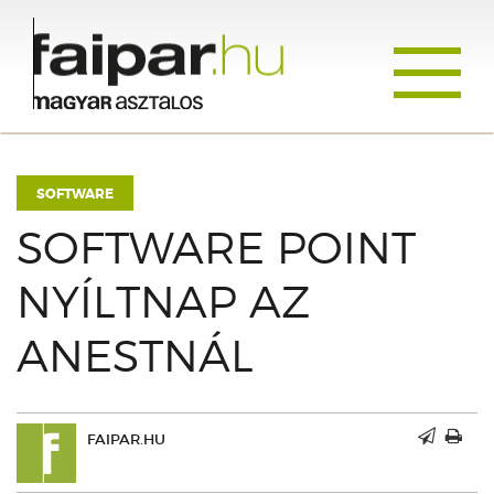
Toggle
navigati
SOFTWARE
SOFTWARE POINT
NYÍLTNAP AZ
ANESTNÁL
FAIPAR.HU