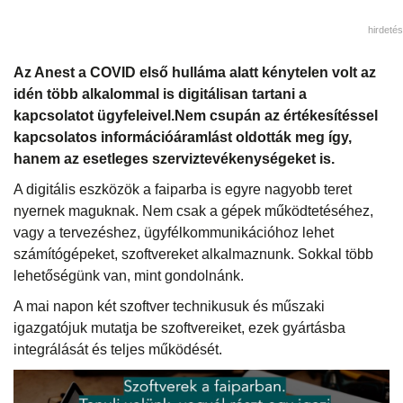
hirdetés
Az Anest a COVID első hulláma alatt kénytelen volt az
idén több alkalommal is digitálisan tartani a
kapcsolatot ügyfeleivel.Nem csupán az értékesítéssel
kapcsolatos információáramlást oldották meg így,
hanem az esetleges szerviztevékenységeket is.
A digitális eszközök a faiparba is egyre nagyobb teret
nyernek maguknak. Nem csak a gépek működtetéséhez,
vagy a tervezéshez, ügyfélkommunikációhoz lehet
számítógépeket, szoftvereket alkalmaznunk. Sokkal több
lehetőségünk van, mint gondolnánk.
A mai napon két szoftver technikusuk és műszaki
igazgatójuk mutatja be szoftvereiket, ezek gyártásba
integrálását és teljes működését.