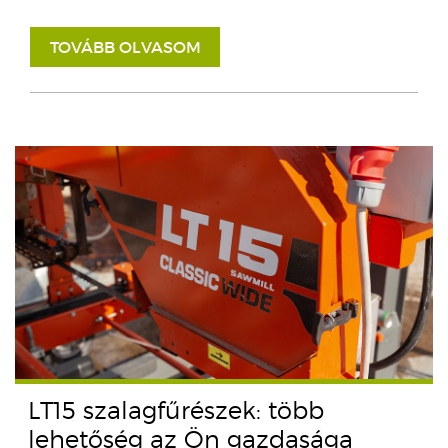
TOVÁBB OLVASOM
LT15 szalagfűrészek: több
lehetőség az Ön gazdasága