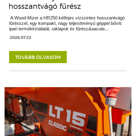
hosszantvágó fűrész
A Wood-Mizer a HR250 kétfejes vízszintes hosszantvágó
fűrésszel, egy kompakt, nagy teljesítményű géppel bővíti
ipari termékkínálatát, raklapok és fűrész&aacute...
2026.07.22.
TOVÁBB OLVASOM