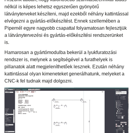
nélkül is képes lehetsz egyszerűen gyönyörű
látványterveket készíteni, majd ezekből néhány kattintással
elvégezni a gyártás-előkészítést. Ennek szellemében a
Pipernél egyre nagyobb csapattal folyamatosan fejlesztjük
a látványtervezési és gyártás-előkészítési rendszerünket
is.
Hamarosan a gyártómodulba bekerül a lyukfuratozási
rendszer is, melynek a segítségével a furathelyek is
pillanatok alatt megjeleníthetőek lesznek. Ezután néhány
kattintással olyan kimeneteket generálhatunk, melyeket a
CNC-k fel tudnak majd dolgozni.