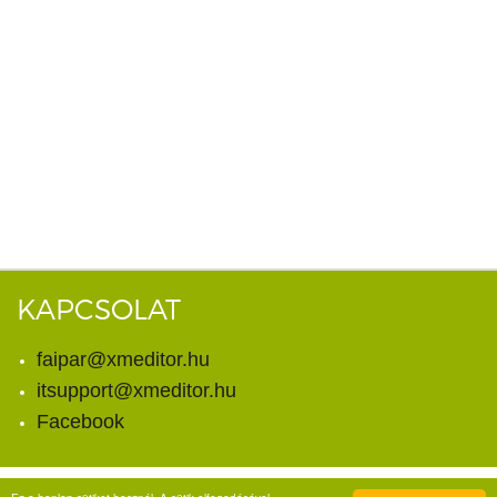
KAPCSOLAT
faipar@xmeditor.hu
itsupport@xmeditor.hu
Facebook