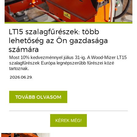
LT15 szalagfűrészek: több
lehetőség az Ön gazdasága
számára
Most 10% kedvezménnyel július 31-ig. A Wood-Mizer LT15
szalagfűrészek Európa legnépszerűbb fűrészei közé
tartoznak.
2026.06.29.
TOVÁBB OLVASOM
KÉREK MÉG!