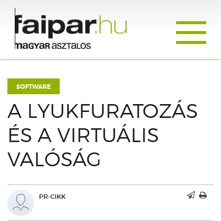
Toggle
navigati
SOFTWARE
A LYUKFURATOZÁS
ÉS A VIRTUÁLIS
VALÓSÁG
PR-CIKK