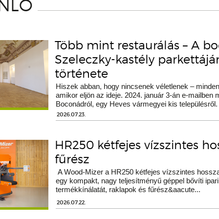
ÁNLÓ
Több mint restaurálás – A b
Szeleczky-kastély parkettáj
története
Hiszek abban, hogy nincsenek véletlenek – minden 
amikor eljön az ideje. 2024. január 3-án e-mailben
Boconádról, egy Heves vármegyei kis településről.
2026.07.23.
HR250 kétfejes vízszintes h
fűrész
A Wood-Mizer a HR250 kétfejes vízszintes hossza
egy kompakt, nagy teljesítményű géppel bővíti ipari
termékkínálatát, raklapok és fűrész&aacute...
2026.07.22.