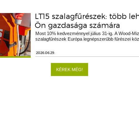
LT15 szalagfűrészek: több le
Ön gazdasága számára
Most 10% kedvezménnyel július 31-ig. A Wood-Miz
szalagfűrészek Európa legnépszerűbb fűrészei köz
2026.06.29.
KÉREK MÉG!