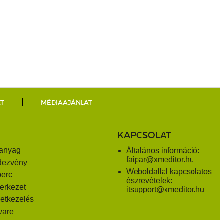
AT
MÉDIAAJÁNLAT
KAPCSOLAT
anyag
Általános információ:
faipar@xmeditor.hu
dezvény
Weboldallal kapcsolatos
perc
észrevételek:
erkezet
itsupport@xmeditor.hu
letkezelés
ware