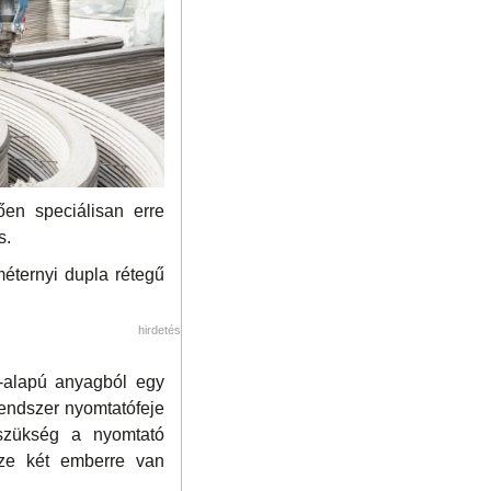
ően speciálisan erre
s.
éternyi dupla rétegű
hirdetés
t-alapú anyagból egy
rendszer nyomtatófeje
 szükség a nyomtató
sze két emberre van