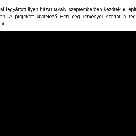
al legyártott ilyen házat tavaly szeptemberben kezdték el ép
an. A projektet kivitelező Peri cég reményei szerint a t
ut.