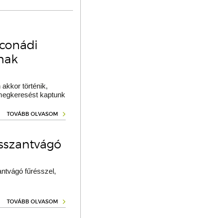
oconádi
ának
akkor történik,
 megkeresést kaptunk
TOVÁBB OLVASOM
osszantvágó
ntvágó fűrésszel,
TOVÁBB OLVASOM