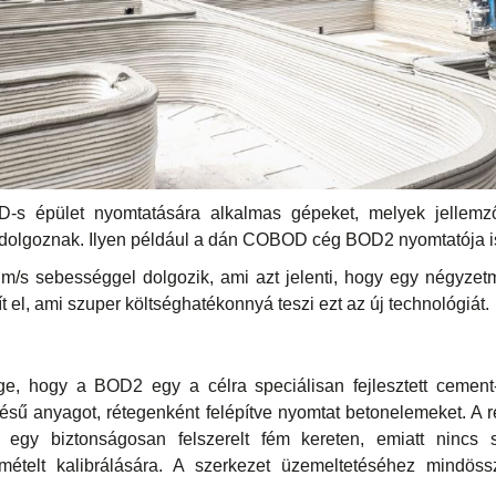
D-s épület nyomtatására alkalmas gépeket, melyek jellemz
al dolgoznak. Ilyen például a dán COBOD cég BOD2 nyomtatója i
/s sebességgel dolgozik, ami azt jelenti, hogy egy négyzetm
zít el, ami szuper költséghatékonnyá teszi ezt az új technológiát.
ge, hogy a BOD2 egy a célra speciálisan fejlesztett cemen
ötésű anyagot, rétegenként felépítve nyomtat betonelemeket. A 
egy biztonságosan felszerelt fém kereten, emiatt nincs
smételt kalibrálására. A szerkezet üzemeltetéséhez mindös