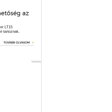
hetőség az
er LT15
é tartoznak.
TOVÁBB OLVASOM
hirdetés