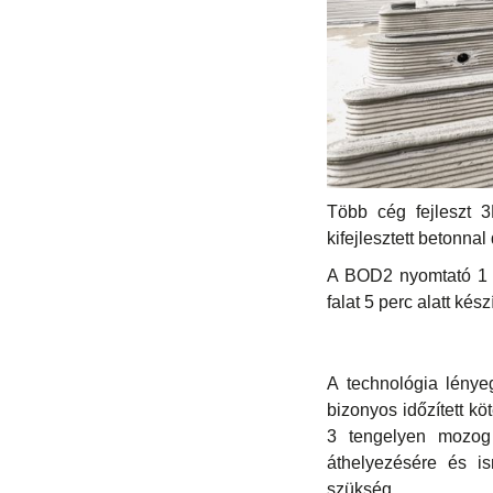
Több cég fejleszt 3
kifejlesztett betonn
A BOD2 nyomtató 1 m
falat 5 perc alatt kés
A technológia lénye
bizonyos időzített k
3 tengelyen mozog 
áthelyezésére és i
szükség.