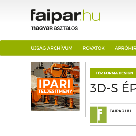
ÚJSÁG ARCHÍVUM
ROVATOK
APRÓHI
TÉR FORMA DESIGN
3D-S É
FAIPAR.HU