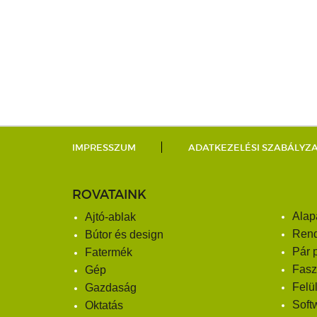
IMPRESSZUM
ADATKEZELÉSI SZABÁLYZ
ROVATAINK
Alap
Ajtó-ablak
Ren
Bútor és design
Pár 
Fatermék
Fasz
Gép
Felü
Gazdaság
Soft
Oktatás