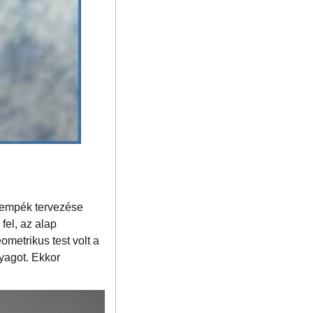
csempék tervezése
fel, az alap
ometrikus test volt a
yagot. Ekkor