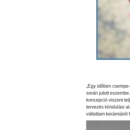
„Egy időben csempe-g
során jutott eszembe.
koncepció viszont tel
tervezés kiindulási 
váltottam kerámiáról 