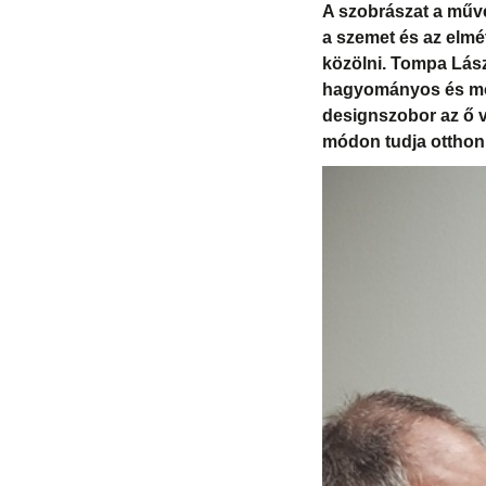
A szobrászat a művé
a szemet és az elmé
közölni. Tompa Lász
hagyományos és mode
designszobor az ő v
módon tudja otthonu