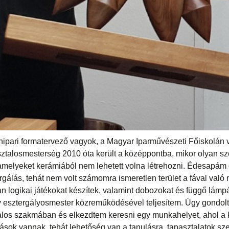
nipari formatervező vagyok, a Magyar Iparművészeti Főiskolán
talosmesterség 2010 óta került a középpontba, mikor olyan sz
 amelyeket kerámiából nem lehetett volna létrehozni. Édesapá
ergálás, tehát nem volt számomra ismeretlen terület a fával való
logikai játékokat készítek, valamint dobozokat és függő lámpák
 esztergályosmester közreműködésével teljesítem. Úgy gondol
alos szakmában és elkezdtem keresni egy munkahelyet, ahol a kr
sok vannak, tehát lehetőség van a tanulásra, tapasztalatok sz