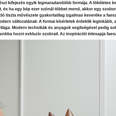
szi kifejezés egyik legmaradandóbb formája. A tökéletes be
t, és ha egy kép ezer szónál többet mond, akkor egy szobor 
ló tiszta művészete gyakorlatilag izgalmas keveréke a faes
rn változatának. A formai kísérletek érdeklik leginkább, 
ilága. Modern technikák és anyagok segítségével pedig soh
nkba hozni exkluzív szobrait. Az inspirációt édesapja faesz