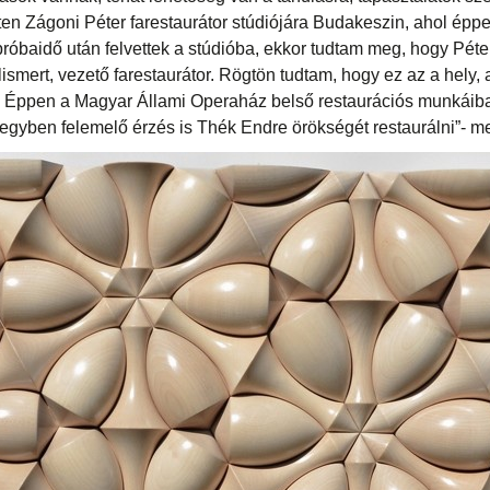
eten Zágoni Péter farestaurátor stúdiójára Budakeszin, ahol épp
próbaidő után felvettek a stúdióba, ekkor tudtam meg, hogy Pét
ismert, vezető farestaurátor. Rögtön tudtam, hogy ez az a hely,
i. Éppen a Magyar Állami Operaház belső restaurációs munkáib
egyben felemelő érzés is Thék Endre örökségét restaurálni”- m