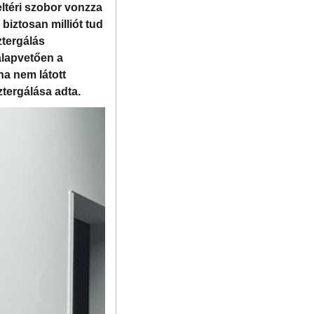
ltéri szobor vonzza
biztosan milliót tud
ztergálás
alapvetően a
a nem látott
tergálása adta.