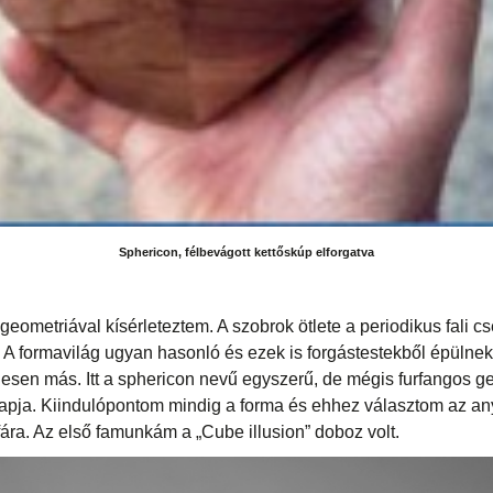
Sphericon, félbevágott kettőskúp elforgatva
eometriával kísérleteztem. A szobrok ötlete a periodikus fali 
 A formavilág ugyan hasonló és ezek is forgástestekből épülnek 
jesen más. Itt a sphericon nevű egyszerű, de mégis furfangos ge
alapja. Kiindulópontom mindig a forma és ehhez választom az an
fára. Az első famunkám a „Cube illusion” doboz volt.