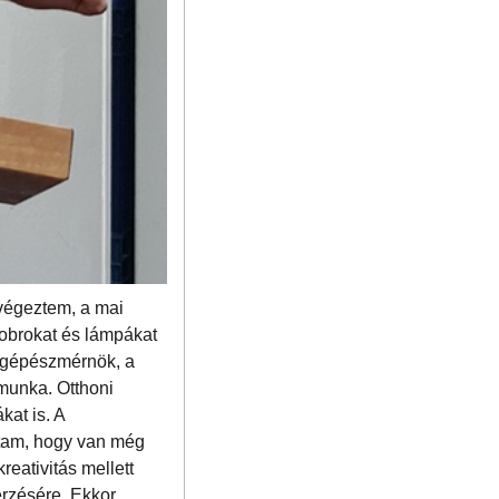
 végeztem, a mai
obrokat és lámpákat
m gépészmérnök, a
 munka. Otthoni
at is. A
tam, hogy van még
eativitás mellett
erzésére. Ekkor