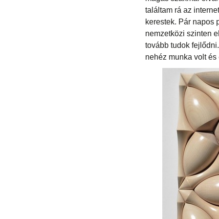
találtam rá az intern
kerestek. Pár napos 
nemzetközi szinten el
tovább tudok fejlődn
nehéz munka volt és 