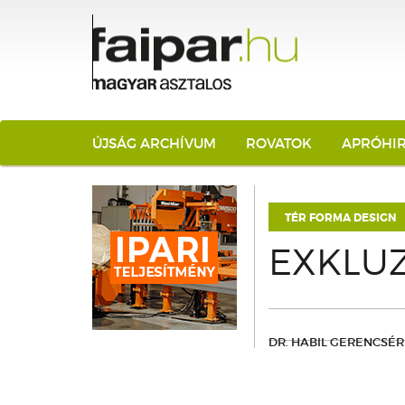
ÚJSÁG ARCHÍVUM
ROVATOK
APRÓHI
TÉR FORMA DESIGN
EXKLU
DR. HABIL GERENCSÉR