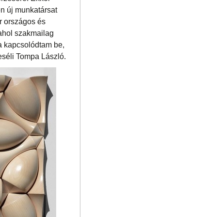
en új munkatársat
er országos és
 ahol szakmailag
a kapcsolódtam be,
eséli Tompa László.