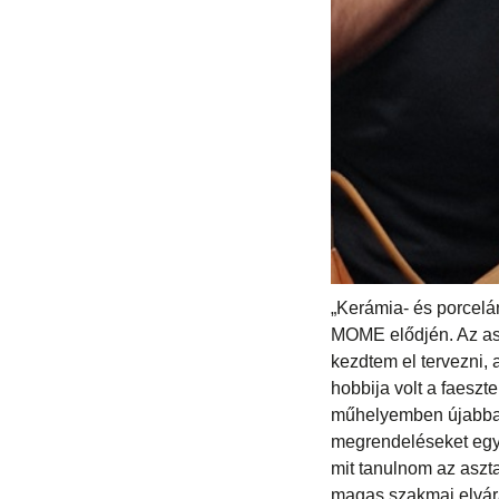
„Kerámia- és porcelá
MOME elődjén. Az asz
kezdtem el tervezni,
hobbija volt a faeszt
műhelyemben újabban 
megrendeléseket egy
mit tanulnom az aszt
magas szakmai elvárá