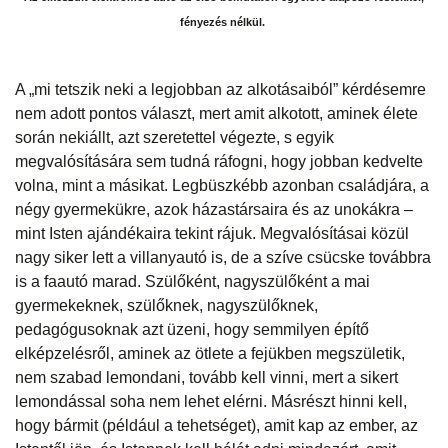
fényezés nélkül.
A „mi tetszik neki a legjobban az alkotásaiból” kérdésemre
nem adott pontos választ, mert amit alkotott, aminek élete
során nekiállt, azt szeretettel végezte, s egyik
megvalósítására sem tudná ráfogni, hogy jobban kedvelte
volna, mint a másikat. Legbüszkébb azonban családjára, a
négy gyermekükre, azok házastársaira és az unokákra –
mint Isten ajándékaira tekint rájuk. Megvalósításai közül
nagy siker lett a villanyautó is, de a szíve csücske továbbra
is a faautó marad. Szülőként, nagyszülőként a mai
gyermekeknek, szülőknek, nagyszülőknek,
pedagógusoknak azt üzeni, hogy semmilyen építő
elképzelésről, aminek az ötlete a fejükben megszületik,
nem szabad lemondani, tovább kell vinni, mert a sikert
lemondással soha nem lehet elérni. Másrészt hinni kell,
hogy bármit (például a tehetséget), amit kap az ember, az