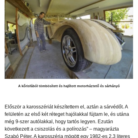
A kőrisfából tömbösített és hajlított motorháztető és sárhányó
Először a karosszériát készítettem el, aztán a sárvédőt. A
felületén az első két réteget hajólakkal fújtam le, és utána
még 9-szer autólakkal, hogy tartós legyen. Ezután
következett a csiszolás és a polírozás” – magyarázta
Szabó Péter. A karosszéria mögött egy 1982-es 2,3 literes