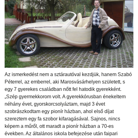
Az ismerkedést nem a sztárautóval kezdjük, hanem Szabó
Péterrel, az emberrel, aki Marosvásárhelyen született, s
egy 7 gyerekes családban nőtt fel hatodik gyerekként.
„Szép gyermekkorom volt. A gyerekkórusban énekeltem
néhány évet, gyorskorcsolyáztam, majd 3 évet
szobrászkodtam egy pionír házban, ahol első díjat
szereztem egy fa szobor kifaragásával. Sajnos, nincs
képem a műről, ott maradt a pionír házban a 70-es
években. Az általános iskola befejezése után faipari