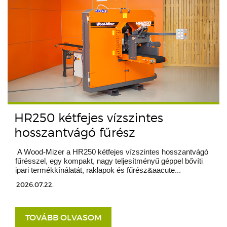
HR250 kétfejes vízszintes
hosszantvágó fűrész
A Wood-Mizer a HR250 kétfejes vízszintes hosszantvágó
fűrésszel, egy kompakt, nagy teljesítményű géppel bővíti
ipari termékkínálatát, raklapok és fűrész&aacute...
2026.07.22.
TOVÁBB OLVASOM