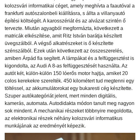
kolozsvári informatikai céget, amely meghívta a faautóval a
frankfurti autószalonbeli kiállításra, s állta a villanyautó
építési költségét. A karosszériát és az alvázat szintén ő
tervezte. Miután agyagból megformázta, következett a
matricák elkészítése, amit Ritz István barátja készített
üvegszálból. A végső alkatrészeket is ő készítette
szénszálból. Ezek után következett az összeszerelés,
amiben Árpád fia segített. A lámpákat és a felfüggesztést is
kigondolta, az Audi A 8-as felfüggesztését használta. Az
autót két, külön-külön 150 lóerős motor hajtja, amiket 20
colos kerekekre szerelték. 450 kilométert tud megtenni egy
töltéssel, az akkumulátorokat egy bukaresti cég készítette.
Szuper autókategóriát jelent, mert minden digitális,
kamerás, automata. Autodidakta módon tanult meg nagyon
sok mindent. A mechanikai részeket többnyire megoldotta,
az elektronikai részek néhány kolozsvári informatikus
munkájának az eredményét képezik.