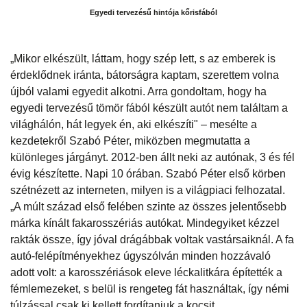
Egyedi tervezésű hintója kőrisfából
„Mikor elkészült, láttam, hogy szép lett, s az emberek is
érdeklődnek iránta, bátorságra kaptam, szerettem volna
újból valami egyedit alkotni. Arra gondoltam, hogy ha
egyedi tervezésű tömör fából készült autót nem találtam a
világhálón, hát legyek én, aki elkészíti" – mesélte a
kezdetekről Szabó Péter, miközben megmutatta a
különleges járgányt. 2012-ben állt neki az autónak, 3 és fél
évig készítette. Napi 10 órában. Szabó Péter első körben
szétnézett az interneten, milyen is a világpiaci felhozatal.
„A múlt század első felében szinte az összes jelentősebb
márka kínált fakarosszériás autókat. Mindegyiket kézzel
rakták össze, így jóval drágábbak voltak vastársaiknál. A fa
autó-felépítményekhez úgyszólván minden hozzávaló
adott volt: a karosszériások eleve léckalitkára építették a
fémlemezeket, s belül is rengeteg fát használtak, így némi
túlzással csak ki kellett fordítaniuk a kocsit.