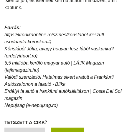
Istentől jön, és Istennek kell hálát adni mindazért, amit
kaptunk.
Forrás:
https://kronikaonline.ro/szines/korisfabol-keszult-
csodaauto-koronkan#)
Kőrisfából Júlia, avagy hogyan lesz fából vaskarika?
(erdelyiriport.ro)
5,5 millióba kerülő magyar autó | LÁJK Magazin
(lajkmagazin.hu)
Valódi szenzáció! Hatalmas sikert aratott a Frankfurti
Autószalonon a faautó - Blikk
Erdélyi fa autó a frankfurti autókiállításon | Costa Del Sol
magazin
Nepujsag (e-nepujsag.ro)
TETSZETT A CIKK?