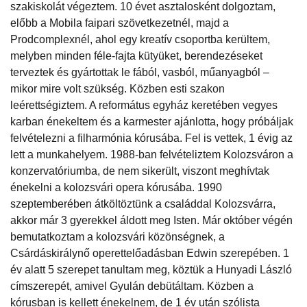
szakiskolát végeztem. 10 évet asztalosként dolgoztam,
előbb a Mobila faipari szövetkezetnél, majd a
Prodcomplexnél, ahol egy kreatív csoportba kerültem,
melyben minden féle-fajta kütyüket, berendezéseket
terveztek és gyártottak le fából, vasból, műanyagból –
mikor mire volt szükség. Közben esti szakon
leérettségiztem. A református egyház keretében vegyes
karban énekeltem és a karmester ajánlotta, hogy próbáljak
felvételezni a filharmónia kórusába. Fel is vettek, 1 évig az
lett a munkahelyem. 1988-ban felvételiztem Kolozsváron a
konzervatóriumba, de nem sikerült, viszont meghívtak
énekelni a kolozsvári opera kórusába. 1990
szeptemberében átköltöztünk a családdal Kolozsvárra,
akkor már 3 gyerekkel áldott meg Isten. Már október végén
bemutatkoztam a kolozsvári közönségnek, a
Csárdáskirálynő operettelőadásban Edwin szerepében. 1
év alatt 5 szerepet tanultam meg, köztük a Hunyadi László
címszerepét, amivel Gyulán debütáltam. Közben a
kórusban is kellett énekelnem, de 1 év után szólista