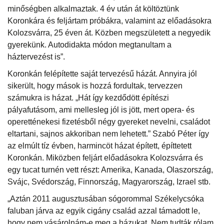
minőségben alkalmaztak. 4 év után át költöztünk
Koronkára és feljártam próbákra, valamint az előadásokra
Kolozsvárra, 25 éven át. Közben megszületett a negyedik
gyerekünk. Autodidakta módon megtanultam a
háztervezést is”.
Koronkán felépítette saját tervezésű házát. Annyira jól
sikerült, hogy mások is hozzá fordultak, tervezzen
számukra is házat. „Hát így kezdődött építészi
pályafutásom, ami mellesleg jól is jött, mert opera- és
operetténekesi fizetésből négy gyereket nevelni, családot
eltartani, sajnos akkoriban nem lehetett.” Szabó Péter így
az elmúlt tíz évben, harmincöt házat épített, építtetett
Koronkán. Miközben feljárt előadásokra Kolozsvárra és
egy tucat turnén vett részt: Amerika, Kanada, Olaszország,
Svájc, Svédország, Finnország, Magyarország, Izrael stb.
„Aztán 2011 augusztusában sógorommal Székelycsóka
faluban járva az egyik cigány család azzal támadott le,
hogy nem vásárolnám-e meg a házukat. Nem tudták rólam,