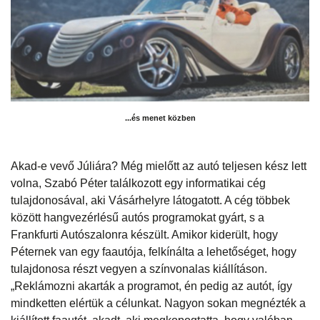
...és menet közben
Akad-e vevő Júliára? Még mielőtt az autó teljesen kész lett
volna, Szabó Péter találkozott egy informatikai cég
tulajdonosával, aki Vásárhelyre látogatott. A cég többek
között hangvezérlésű autós programokat gyárt, s a
Frankfurti Autószalonra készült. Amikor kiderült, hogy
Péternek van egy faautója, felkínálta a lehetőséget, hogy
tulajdonosa részt vegyen a színvonalas kiállításon.
„Reklámozni akarták a programot, én pedig az autót, így
mindketten elértük a célunkat. Nagyon sokan megnézték a