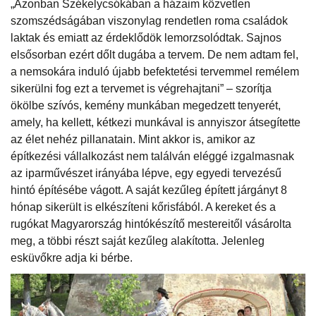
„Azonban Székelycsókában a házaim közvetlen
szomszédságában viszonylag rendetlen roma családok
laktak és emiatt az érdeklődök lemorzsolódtak. Sajnos
elsősorban ezért dőlt dugába a tervem. De nem adtam fel,
a nemsokára induló újabb befektetési tervemmel remélem
sikerülni fog ezt a tervemet is végrehajtani” – szorítja
ökölbe szívós, kemény munkában megedzett tenyerét,
amely, ha kellett, kétkezi munkával is annyiszor átsegítette
az élet nehéz pillanatain. Mint akkor is, amikor az
építkezési vállalkozást nem találván eléggé izgalmasnak
az iparművészet irányába lépve, egy egyedi tervezésű
hintó építésébe vágott. A saját kezűleg épített járgányt 8
hónap sikerült is elkészíteni kőrisfából. A kereket és a
rugókat Magyarország hintókészítő mestereitől vásárolta
meg, a többi részt saját kezűleg alakította. Jelenleg
esküvőkre adja ki bérbe.