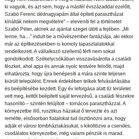
ki vagyok, és azt sem, hogy a másfél évszázaddal ezelőtt,
Szabó Ferenc dédnagyapám által épített parasztházat
kínálták nekem megvételre” – eleveníti fel a történetet
Szabó Péter, akinek az ajánlat szeget ütött a fejében. „Mi
lenne, ha…” indult be a művészember fantáziája, aki ekkor
már az építkezésekben is komoly tapasztalatokkal
rendelkezett. A vállalkozó szellemű férfi nem sokat
gondolkodott. Székelycsókában visszavásárolta a családi
fészket, ahol apja és annak nyolc testvére felnőtt, majd
elhatározta, hogy újra benépesíti a mára szinte teljesen
kiürült települést. Ennek érdekében telkek felvásárlásába
és beépítésébe kezdett. Egy év leforgása alatt tíz területet
vett meg, kettőt beépített saját tervezésű, a családi fészekre
hasonlító – szintén felújított – tornácos parasztházzal. A
környezetbe illő, rusztikus házakat ő tervezte és azt
remélte, elsősorban fiatalokat tud ösztönözni arra, hogy
adják el városi tömbházlakásukat, s kiköltözve a csendes,
csodálatos környezetbe, még valami pénzük is marad.