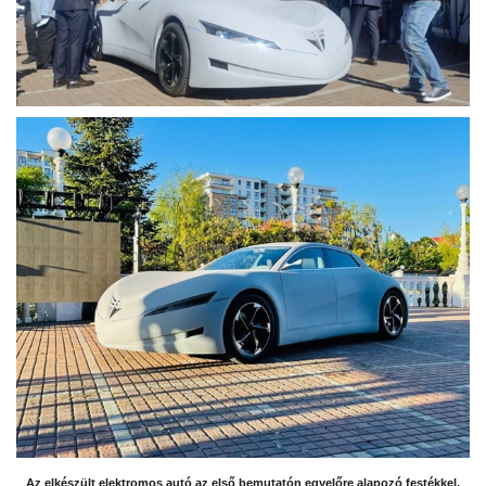
Az elkészült elektromos autó az első bemutatón egyelőre alapozó festékkel,