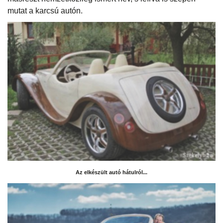
mutat a karcsú autón.
Az elkészült autó hátulról...