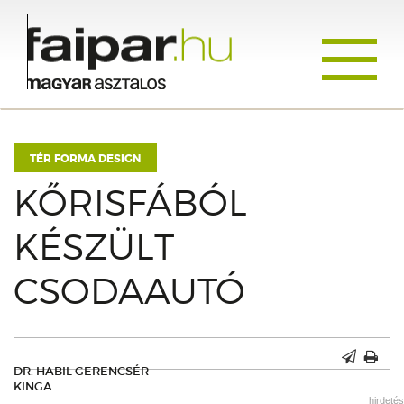
Toggle
navigati
TÉR FORMA DESIGN
KŐRISFÁBÓL
KÉSZÜLT
CSODAAUTÓ
DR. HABIL GERENCSÉR
KINGA
hirdetés