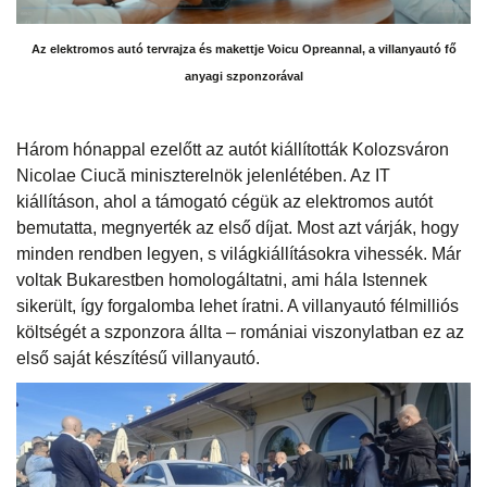
Az elektromos autó tervrajza és makettje Voicu Opreannal, a villanyautó fő
anyagi szponzorával
Három hónappal ezelőtt az autót kiállították Kolozsváron
Nicolae Ciucă miniszterelnök jelenlétében. Az IT
kiállításon, ahol a támogató cégük az elektromos autót
bemutatta, megnyerték az első díjat. Most azt várják, hogy
minden rendben legyen, s világkiállításokra vihessék. Már
voltak Bukarestben homologáltatni, ami hála Istennek
sikerült, így forgalomba lehet íratni. A villanyautó félmilliós
költségét a szponzora állta – romániai viszonylatban ez az
első saját készítésű villanyautó.