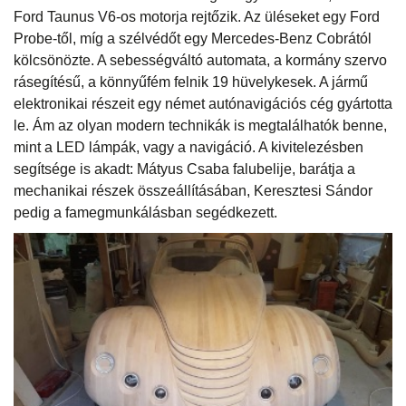
Ford Taunus V6-os motorja rejtőzik. Az üléseket egy Ford
Probe-től, míg a szélvédőt egy Mercedes-Benz Cobrától
kölcsönözte. A sebességváltó automata, a kormány szervo
rásegítésű, a könnyűfém felnik 19 hüvelykesek. A jármű
elektronikai részeit egy német autónavigációs cég gyártotta
le. Ám az olyan modern technikák is megtalálhatók benne,
mint a LED lámpák, vagy a navigáció. A kivitelezésben
segítsége is akadt: Mátyus Csaba falubelije, barátja a
mechanikai részek összeállításában, Keresztesi Sándor
pedig a famegmunkálásban segédkezett.