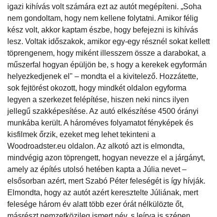
igazi kihívás volt számára ezt az autót megépíteni. „Soha
nem gondoltam, hogy nem kellene folytatni. Amikor félig
kész volt, akkor kaptam észbe, hogy befejezni is kihívás
lesz. Voltak időszakok, amikor egy-egy résznél sokat kellett
töprengenem, hogy miként illesszem össze a darabokat, a
műszerfal hogyan épüljön be, s hogy a kerekek egyformán
helyezkedjenek el" – mondta el a kivitelező. Hozzátette,
sok fejtörést okozott, hogy mindkét oldalon egyforma
legyen a szerkezet felépítése, hiszen neki nincs ilyen
jellegű szakképesítése. Az autó elkészítése 4500 órányi
munkába került. A hároméves folyamatot fényképek és
kisfilmek őrzik, ezeket meg lehet tekinteni a
Woodroadster.eu oldalon. Az alkotó azt is elmondta,
mindvégig azon töprengett, hogyan nevezze el a járgányt,
amely az építés utolsó hetében kapta a Júlia nevet –
elsősorban azért, mert Szabó Péter feleségét is így hívják.
Elmondta, hogy az autót azért keresztelte Júliának, mert
felesége három év alatt több ezer órát nélkülözte őt,
másrészt nemzetközileg ismert név, s leírva is szépen