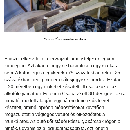
Szabó Péter munka közben
Először elkészítette a tervrajzot, amely teljesen egyéni
koncepció. Azt akarta, hogy ne hasonlítson egy márkára
sem. A különleges négykerekű 75 százalékban retro-, 25
százalékban pedig modern stílusjegyeket hordoz. Ezután
1:20 méretben egy makettet készített. Itt csatlakozott az
alkotófolyamathoz Ferenczi Csaba Zsolt 3D-designer, aki a
miniatűr modell alapján egy háromdimenziós tervet
készített, amiből apróbb módosításokat követően
megszületett a végleges vetület és elkezdődtek a
munkálatok. Az autó kőrisfából készült, akárcsak régen a
hintók, ugyanis ez a legrugalmasabb fa, ezt lehet a