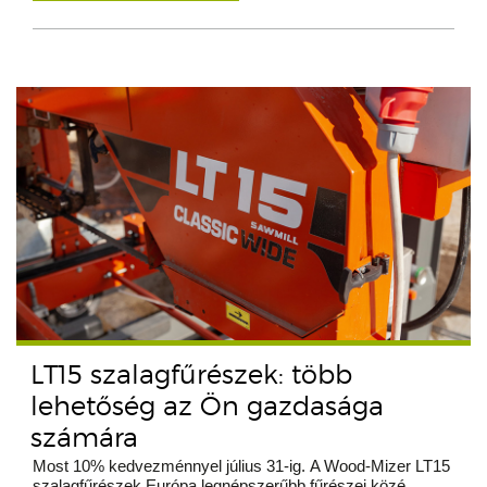
LT15 szalagfűrészek: több
lehetőség az Ön gazdasága
számára
Most 10% kedvezménnyel július 31-ig. A Wood-Mizer LT15
szalagfűrészek Európa legnépszerűbb fűrészei közé