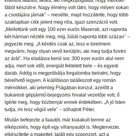
kiállított faautót, akadt, aki megkopogtatta, hogy valóban
fából készült-e. Nagy élmény volt látni, hogy milyen sokan
a csodájára járnak" – mesélte, majd hozzátette, hogy több
szaklapban cikk jelent meg róla, igazi szenzáció volt.
„Mellettünk volt egy 100 ezer eurós Maserati, azt naponta
két-hárman nézték meg, míg Júliát naponta több százan" –
jegyezte meg. „A kérdés csak az, lesz-e türelmem
megvárni, hogy olyan vevő kerüljön, aki meg tudja fizetni
az árát". Ha eladásra kerül sor, 300 ezer eurón alul nem
adja, mert sok időt, energiát fektetett bele – és egyedi
darab. Addig is megpróbálja forgalomba beíratni, hogy
bérelhető legyen. A kiállításon találkozott egy román
mérnökkel, aki jelenleg Prágában konzul, azelőtt a
bukaresti gépjármű-bejegyzési hivatal vezetője volt, ő
ígérte meg, hogy közbenjár ennek érdekében. „A jó Isten
tudja, mi lesz végül vele" – sóhajtott Péter.
Miután befejezte a faautót, már kialakult benne az
elképzelés, hogy épít egy villanyautót is. Megtervezte,
elkészítette a makettet, talált egy szponzort, azt a