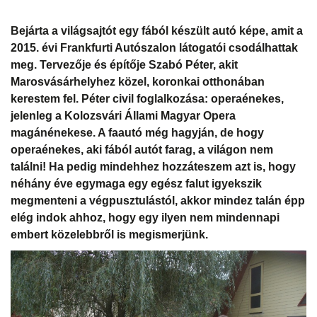
Bejárta a világsajtót egy fából készült autó képe, amit a
2015. évi Frankfurti Autószalon látogatói csodálhattak
meg. Tervezője és építője Szabó Péter, akit
Marosvásárhelyhez közel, koronkai otthonában
kerestem fel. Péter civil foglalkozása: operaénekes,
jelenleg a Kolozsvári Állami Magyar Opera
magánénekese. A faautó még hagyján, de hogy
operaénekes, aki fából autót farag, a világon nem
találni! Ha pedig mindehhez hozzáteszem azt is, hogy
néhány éve egymaga egy egész falut igyekszik
megmenteni a végpusztulástól, akkor mindez talán épp
elég indok ahhoz, hogy egy ilyen nem mindennapi
embert közelebbről is megismerjünk.