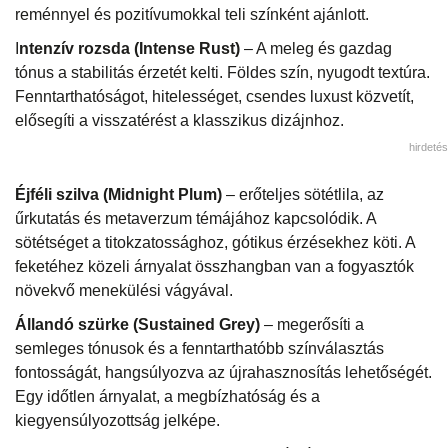
reménnyel és pozitívumokkal teli színként ajánlott.
I
ntenzív rozsda (Intense Rust)
– A meleg és gazdag
tónus a stabilitás érzetét kelti. Földes szín, nyugodt textúra.
Fenntarthatóságot, hitelességet, csendes luxust közvetít,
elősegíti a visszatérést a klasszikus dizájnhoz.
hirdetés
Éjféli szilva (Midnight Plum)
– erőteljes sötétlila, az
űrkutatás és metaverzum témájához kapcsolódik. A
sötétséget a titokzatossághoz, gótikus érzésekhez köti. A
feketéhez közeli árnyalat összhangban van a fogyasztók
növekvő menekülési vágyával.
Állandó szürke (Sustained Grey)
– megerősíti a
semleges tónusok és a fenntarthatóbb színválasztás
fontosságát, hangsúlyozva az újrahasznosítás lehetőségét.
Egy időtlen árnyalat, a megbízhatóság és a
kiegyensúlyozottság jelképe.