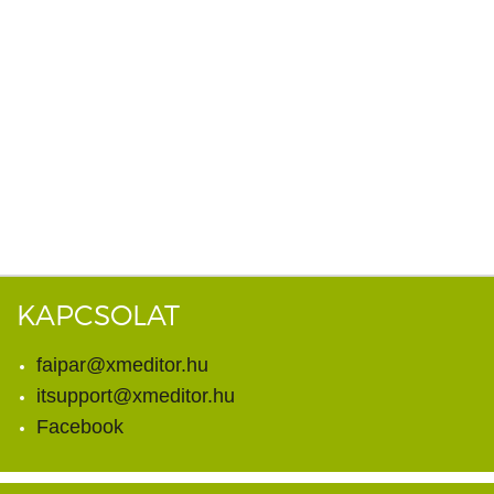
KAPCSOLAT
faipar@xmeditor.hu
itsupport@xmeditor.hu
Facebook