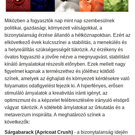
Miközben a fogyasztók nap mint nap szembesülnek
politikai, gazdasági, környezeti válságokkal, a
bizonytalanság érzése állandó a hétköznapokban. Ezért az
elkövetkező évek kulcsszínei a stabilitás, a menekülés és
a helyreállítás szükségességét tükrözik. Az érzékeny és
óvatos fogyasztó a jövőre nézve a megnyugvást, stabilitást
kínáló árnyalatokat részesíti előnyben. Ezek mellett nagy
figyelmet kapnak a természethez és jóléthez kötődő
színek, amelyek az éghajlati és környezeti kérdésekre való
folyamatos odafigyelést fejezik ki. A hiperfényes, erősen
stimuláló árnyalatok a kreativitás iránti igényt, az
optimizmust és a képzelet felébresztésére irányuló elsöprő
vágyat tükrözik. A sötétebb árnylatokat az űrkutatás és a
metaverzum inspirálta. A meghatározó színek a
következők:
Sárgabarack (Apricoat Crush)
- a bizonytalanság idején