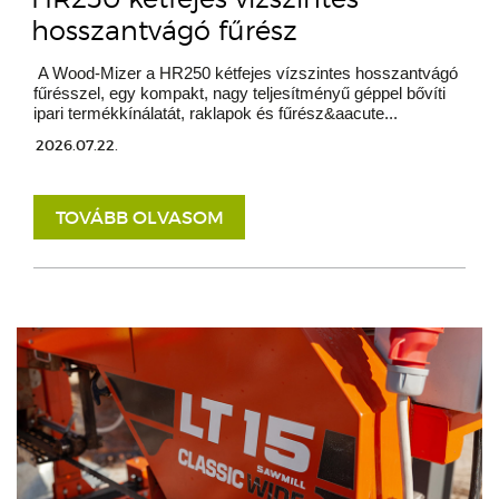
hosszantvágó fűrész
A Wood-Mizer a HR250 kétfejes vízszintes hosszantvágó
fűrésszel, egy kompakt, nagy teljesítményű géppel bővíti
ipari termékkínálatát, raklapok és fűrész&aacute...
2026.07.22.
TOVÁBB OLVASOM