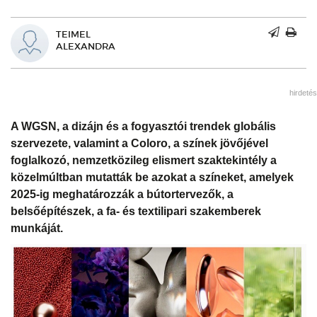
TEIMEL
ALEXANDRA
hirdetés
A WGSN, a dizájn és a fogyasztói trendek globális
szervezete, valamint a Coloro, a színek jövőjével
foglalkozó, nemzetközileg elismert szaktekintély a
közelmúltban mutatták be azokat a színeket, amelyek
2025-ig meghatározzák a bútortervezők, a
belsőépítészek, a fa- és textilipari szakemberek
munkáját.