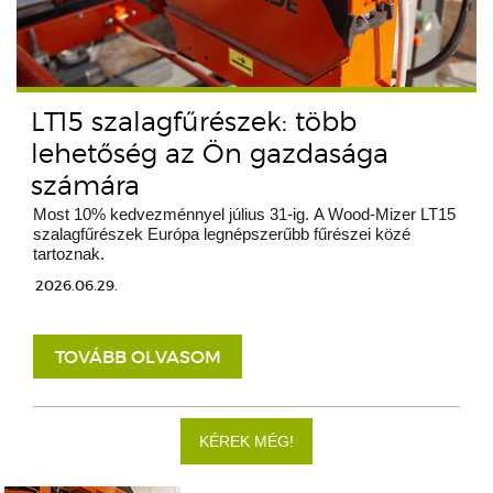
LT15 szalagfűrészek: több
lehetőség az Ön gazdasága
számára
Most 10% kedvezménnyel július 31-ig. A Wood-Mizer LT15
szalagfűrészek Európa legnépszerűbb fűrészei közé
tartoznak.
2026.06.29.
TOVÁBB OLVASOM
KÉREK MÉG!