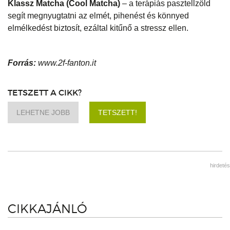
Klassz Matcha (Cool Matcha)
– a terápiás pasztellzöld
segít megnyugtatni az elmét, pihenést és könnyed
elmélkedést biztosít, ezáltal kitűnő a stressz ellen.
Forrás:
www.2f-fanton.it
TETSZETT A CIKK?
LEHETNE JOBB
TETSZETT!
hirdetés
CIKKAJÁNLÓ