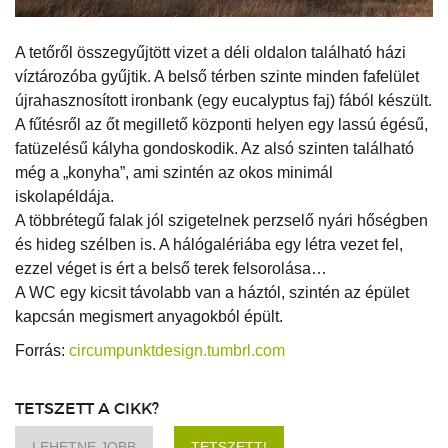
A tetőről összegyűjtött vizet a déli oldalon található házi
víztározóba gyűjtik. A belső térben szinte minden fafelület
újrahasznosított ironbank (egy eucalyptus faj) fából készült.
A fűtésről az őt megillető központi helyen egy lassú égésű,
fatüzelésű kályha gondoskodik. Az alsó szinten található
még a „konyha”, ami szintén az okos minimál
iskolapéldája.
A többrétegű falak jól szigetelnek perzselő nyári hőségben
és hideg szélben is. A hálógalériába egy létra vezet fel,
ezzel véget is ért a belső terek felsorolása…
A WC egy kicsit távolabb van a háztól, szintén az épület
kapcsán megismert anyagokból épült.
Forrás:
circumpunktdesign.tumbrl.com
TETSZETT A CIKK?
LEHETNE JOBB
TETSZETT!