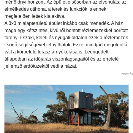
mérföldnyi horizont. Az épület elsősorban az elvonulás, az
elmélkedés otthona, a terek és funkciók is ennek
megfelelően lettek kialakítva.
A 3x3 m alapterületű épület inkább csak menedék. A ház
maga egy kétszintes, kívülről bontott rézlemezekkel borított
torony. Északi, keleti és nyugati oldalon ezek a rézlemezek
csörlő segítségével felnyithatók. Ezzel mindjárt megoldottá
vált a körbefutó terasz árnyékolása is. Leengedett
állapotban az időjárás viszontagságaitól és az errefelé
jellemző erdőtüzektől védi a házat.
hirdetés