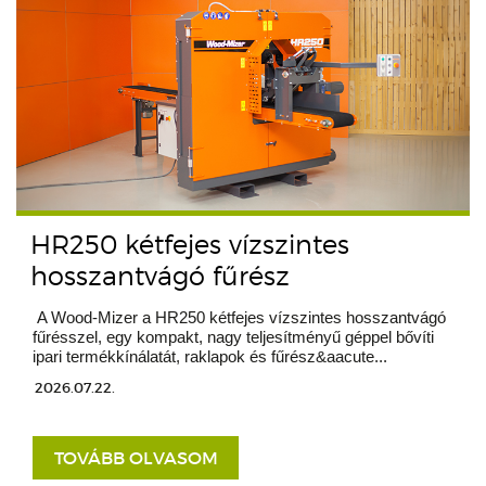
HR250 kétfejes vízszintes
hosszantvágó fűrész
A Wood-Mizer a HR250 kétfejes vízszintes hosszantvágó
fűrésszel, egy kompakt, nagy teljesítményű géppel bővíti
ipari termékkínálatát, raklapok és fűrész&aacute...
2026.07.22.
TOVÁBB OLVASOM