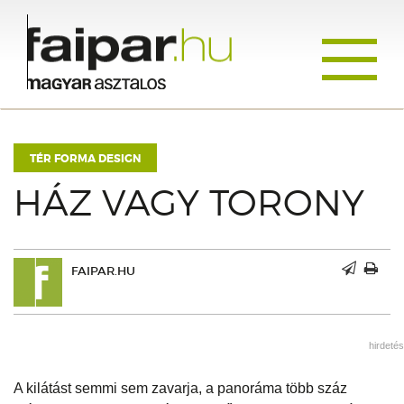
Toggle
navigati
TÉR FORMA DESIGN
HÁZ VAGY TORONY
FAIPAR.HU
hirdetés
A kilátást semmi sem zavarja, a panoráma több száz