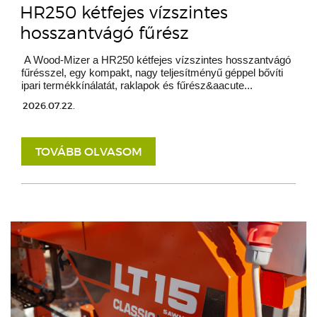
HR250 kétfejes vízszintes
hosszantvágó fűrész
A Wood-Mizer a HR250 kétfejes vízszintes hosszantvágó
fűrésszel, egy kompakt, nagy teljesítményű géppel bővíti
ipari termékkínálatát, raklapok és fűrész&aacute...
2026.07.22.
TOVÁBB OLVASOM