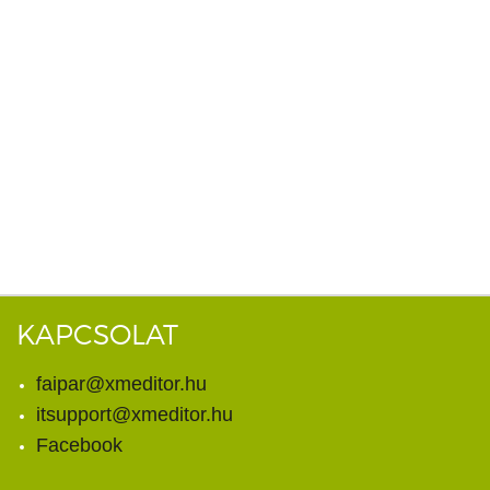
KAPCSOLAT
faipar@xmeditor.hu
itsupport@xmeditor.hu
Facebook