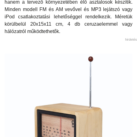
hanem a tervező környezetében élő asztalosok készítik.
Minden modell FM és AM vevővel és MP3 lejátszó vagy
iPod csatlakoztatási lehetőséggel rendelkezik. Méretük
körülbelül 20x15x11 cm, 4 db ceruzaelemmel vagy
hálózatról működtethetők.
hirdetés