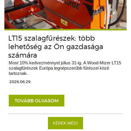
LT15 szalagfűrészek: több
lehetőség az Ön gazdasága
számára
Most 10% kedvezménnyel július 31-ig. A Wood-Mizer LT15
szalagfűrészek Európa legnépszerűbb fűrészei közé
tartoznak.
2026.06.29.
TOVÁBB OLVASOM
KÉREK MÉG!