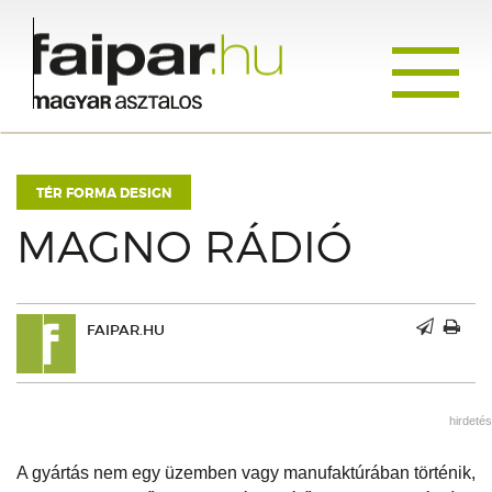
Toggle
navigati
TÉR FORMA DESIGN
MAGNO RÁDIÓ
FAIPAR.HU
hirdetés
A gyártás nem egy üzemben vagy manufaktúrában történik,