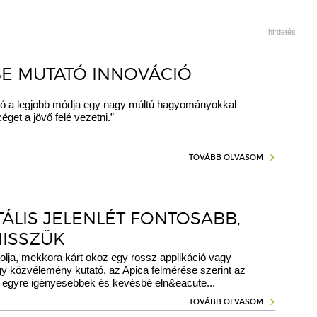
hirdetés
E MUTATÓ INNOVÁCIÓ
ió a legjobb módja egy nagy múltú hagyományokkal
́get a jövő felé vezetni.”
TOVÁBB OLVASOM
TÁLIS JELENLÉT FONTOSABB,
HISSZÜK
olja, mekkora kárt okoz egy rossz applikáció vagy
gy közvélemény kutató, az Apica felmérése szerint az
k egyre igényesebbek és kevésbé eln&eacute...
TOVÁBB OLVASOM