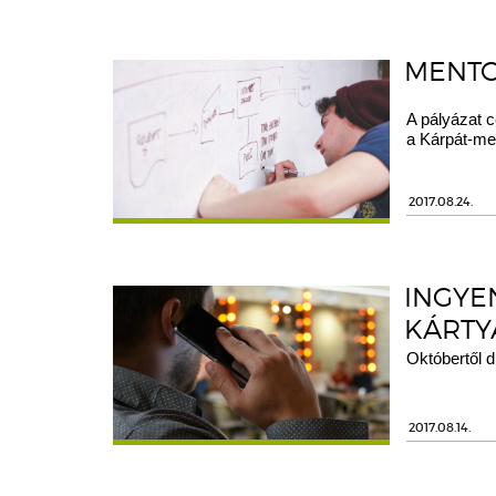
MENTO
A pályázat c
a Kárpát-med
2017.08.24.
INGYE
KÁRTY
Októbertől d
2017.08.14.