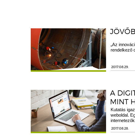
JÖVŐB
„Az innovác
rendelkező ce
2017.08.29.
A DIGI
MINT 
Kutatás igaz
weboldal. E
internetező
2017.08.28.