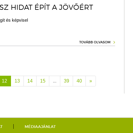
SZ HIDAT ÉPÍT A JÖVŐÉRT
gít és képvisel
TOVÁBB OLVASOM
12
13
14
15
...
39
40
»
AT
MÉDIAAJÁNLAT