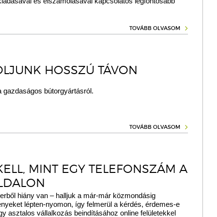
iadásával és elszámolásával kapcsolatos legfontosabb
.
TOVÁBB OLVASOM
LJUNK HOSSZÚ TÁVON
a gazdaságos bútorgyártásról.
TOVÁBB OLVASOM
KELL, MINT EGY TELEFONSZÁM A
LDALON
rből hiány van – halljuk a már-már közmondásig
ényeket lépten-nyomon, így felmerül a kérdés, érdemes-e
gy asztalos vállalkozás beindításához online felületekkel