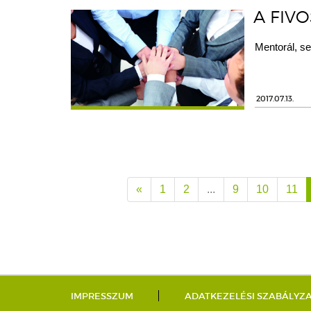
A FIVO
Mentorál, se
2017.07.13.
«
1
2
...
9
10
11
IMPRESSZUM
ADATKEZELÉSI SZABÁLYZ