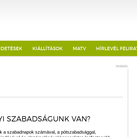
RDETÉSEK
KIÁLLÍTÁSOK
MATV
HÍRLEVÉL FELIR
hirdetés
I SZABADSÁGUNK VAN?
 a szabadnapok számával, a pótszabadsággal,