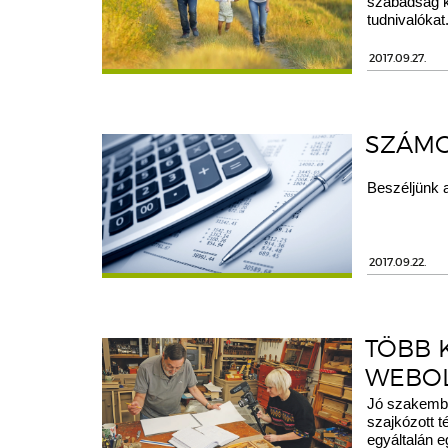
szabadság k
tudnivalókat
2017.09.27.
SZÁMO
Beszéljünk 
2017.09.22.
TÖBB 
WEBO
Jó szakembe
szajkózott t
egyáltalán e