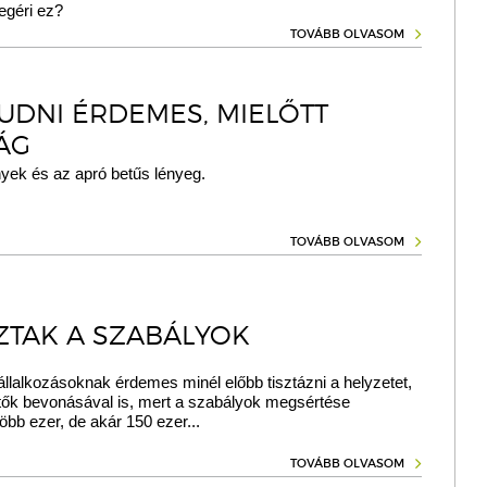
Megéri ez?
TOVÁBB OLVASOM
TUDNI ÉRDEMES, MIELŐTT
ÁG
nyek és az apró betűs lényeg.
TOVÁBB OLVASOM
ZTAK A SZABÁLYOK
vállalkozásoknak érdemes minél előbb tisztázni a helyzetet,
tők bevonásával is, mert a szabályok megsértése
öbb ezer, de akár 150 ezer...
TOVÁBB OLVASOM