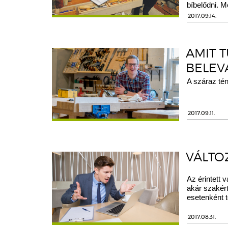
bíbelődni. 
2017.09.14.
AMIT 
BELEV
A száraz té
2017.09.11.
VÁLTO
Az érintett 
akár szakér
esetenként t
2017.08.31.