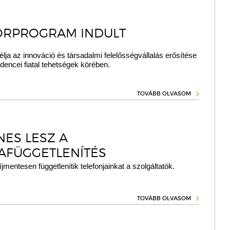
RPROGRAM INDULT
élja az innováció és társadalmi felelősségvállalás erősítése
encei fiatal tehetségek körében.
TOVÁBB OLVASOM
NES LESZ A
AFÜGGETLENÍTÉS
íjmentesen függetlenítik telefonjainkat a szolgáltatók.
TOVÁBB OLVASOM