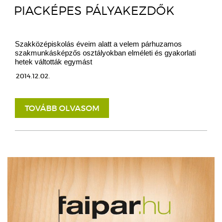
PIACKÉPES PÁLYAKEZDŐK
Szakközépiskolás éveim alatt a velem párhuzamos
szakmunkásképzős osztályokban elméleti és gyakorlati
hetek váltották egymást
2014.12.02.
TOVÁBB OLVASOM