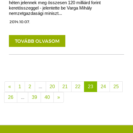
héten jelennek meg összesen 120 milliárd forint
keretösszeggel - jelentette be Varga Mihály
nemzetgazdasági miniszt...
2014.10.07.
TOVÁBB OLVASOM
«
1
2
...
20
21
22
23
24
25
26
...
39
40
»