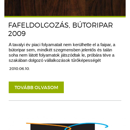
FAFELDOLGOZÁS, BÚTORIPAR
2009
A tavalyi év piaci folyamatait nem kerülhette el a faipar, a
bútoripar sem, mindkét szegmensben jelentős és talán
soha nem látott folyamatok játszódtak le, próbára téve a
szakában dolgozó vállalkozások tűrőképességét
2010.06.10.
TOVÁBB OLVASOM