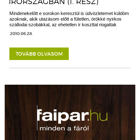
ÍRORSZÁGBAN (1. RÉSZ)
Mindenekelőtt e sorokon keresztül is üdvözletemet küldöm
azoknak, akik utazásom előtt a fűtetlen, örökké nyirkos
szállodai szobákkal, az ehetetlen ír koszttal riogattak
2010.06.28.
TOVÁBB OLVASOM