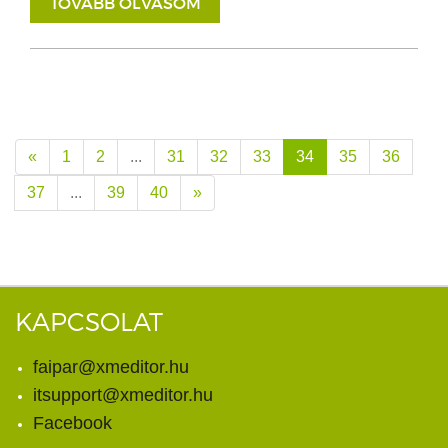
TOVÁBB OLVASOM
«
1
2
...
31
32
33
34
35
36
37
...
39
40
»
KAPCSOLAT
faipar@xmeditor.hu
itsupport@xmeditor.hu
Facebook