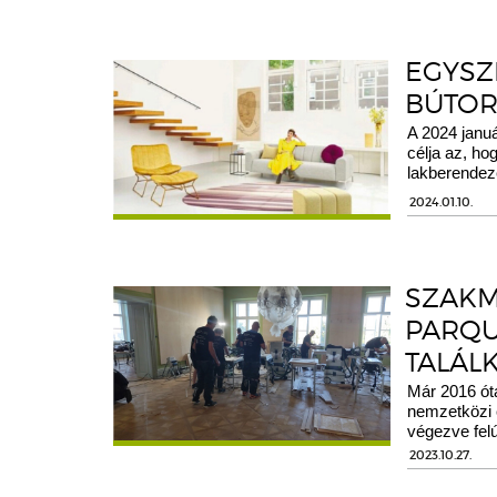
EGYSZ
BÚTOR
A 2024 janu
célja az, ho
lakberendez
2024.01.10.
SZAKM
PARQU
TALÁL
Már 2016 ót
nemzetközi 
végezve felú
2023.10.27.