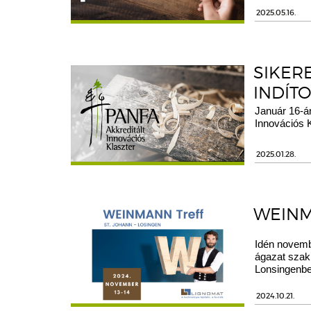
2025.05.16.
SIKER
INDÍTO
Január 16-án
Innovációs 
2025.01.28.
WEINM
Idén novemb
ágazat szak
Lonsingenbe
2024.10.21.