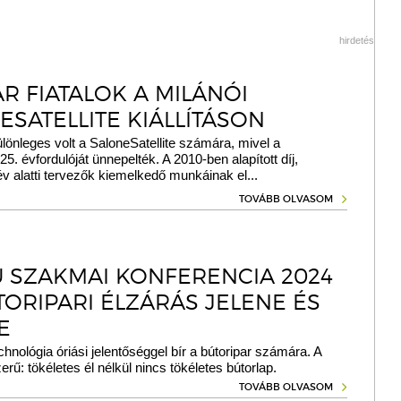
hirdetés
R FIATALOK A MILÁNÓI
ESATELLITE KIÁLLÍTÁSON
ülönleges volt a SaloneSatellite számára, mivel a
5. évfordulóját ünnepelték. A 2010-ben alapított díj,
v alatti tervezők kiemelkedő munkáinak el...
TOVÁBB OLVASOM
 SZAKMAI KONFERENCIA 2024
TORIPARI ÉLZÁRÁS JELENE ÉS
E
chnológia óriási jelentőséggel bír a bútoripar számára. A
erű: tökéletes él nélkül nincs tökéletes bútorlap.
TOVÁBB OLVASOM