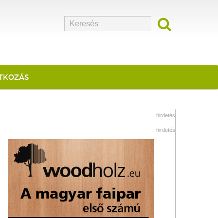
ATKOZÁS
hirdetés
hirdetés