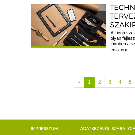
TECHN
TERVE
SZAKI
A Ligna sza
olyan fejles
jövőben a s
2023.09.11.
«
1
2
3
4
5
IMPRESSZUM
ADATKEZELÉSI SZABÁLYZ