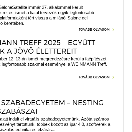
aloneSatellite immár 27. alkalommal került
e, és ismét a fiatal tervezők egyik legfontosabb
latformjaként tért vissza a milánói Salone del
no keretében.
TOVÁBB OLVASOM
ANN TREFF 2025 – EGYÜTT
K A JÖVŐ ÉLETTEREIT
ber 12–13-án ismét megrendezésre kerül a faépítészeti
k legfontosabb szakmai eseménye: a WEINMANN Treff.
TOVÁBB OLVASOM
 SZABADEGYETEM – NESTING
SZABÁSZAT
latt indult el virtuális szabadegyetemünk. Azóta számos
ezvényt tartottunk, többek között az ipar 4.0, szoftverek a
siszolástechnika és élzárás...