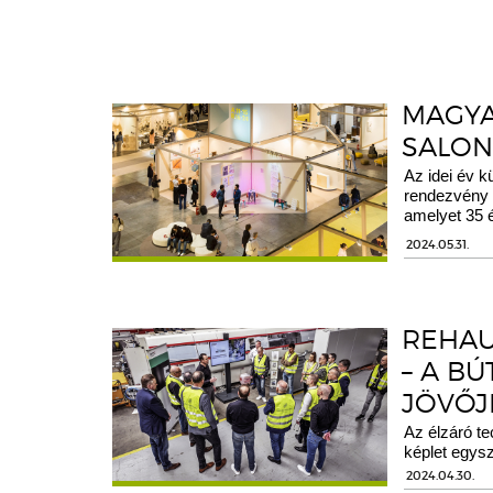
MAGYA
SALON
Az idei év k
rendezvény 2
amelyet 35 é
2024.05.31.
REHAU
– A BÚ
JÖVŐJ
Az élzáró te
képlet egysz
2024.04.30.