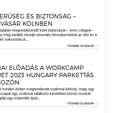
ERŰSÉG ÉS BIZTONSÁG –
VÁSÁR KÖLNBEN
árjában megrendezendő kölni bútorvásár – imm cologne –
gy még tovább növelje innovatív formátumokkal az élet és a
és soksz&iacut...
TOVÁBB OLVASOM
AI ELŐADÁS A WORKCAMP
ET 2023 HUNGARY PARKETTÁS
KOZÓN
a minden évben megrendezett szakmai kihívás, hogy egy
csapat egy szakmai találkozó keretében közös munkát
jítja egy műemlék épül...
TOVÁBB OLVASOM