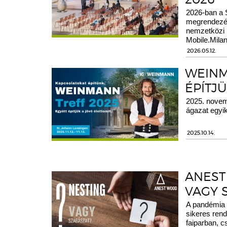
2026-ban a S
megrendezésr
nemzetközi p
Mobile.Mila
2026.05.12.
WEINM
ÉPÍTJÜ
2025. novem
ágazat egyi
2025.10.14.
ANEST
VAGY 
A pandémia a
sikeres rend
faiparban, c