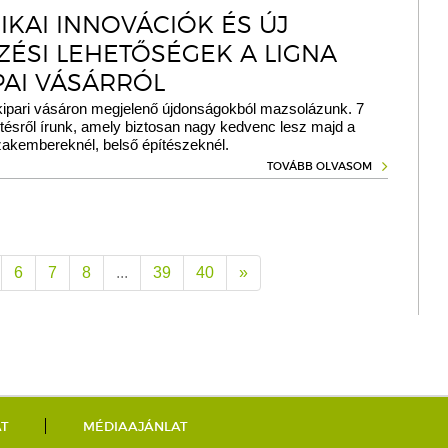
IKAI INNOVÁCIÓK ÉS ÚJ
ZÉSI LEHETŐSÉGEK A LIGNA
PAI VÁSÁRRÓL
kipari vásáron megjelenő újdonságokból mazsolázunk. 7
ztésről írunk, amely biztosan nagy kedvenc lesz majd a
zakembereknél, belső építészeknél.
TOVÁBB OLVASOM
6
7
8
...
39
40
»
AT
MÉDIAAJÁNLAT