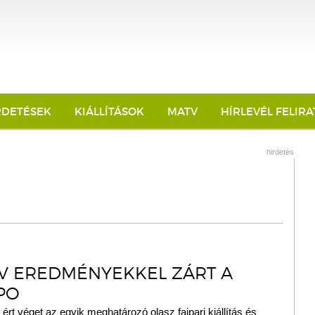
RDETÉSEK
KIÁLLÍTÁSOK
MATV
HÍRLEVÉL FELIR
hirdetés
ÍV EREDMÉNYEKKEL ZÁRT A
PO
ért véget az egyik meghatározó olasz faipari kiállítás és