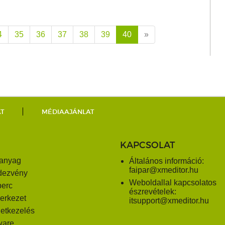
4
35
36
37
38
39
40
»
AT
MÉDIAAJÁNLAT
KAPCSOLAT
anyag
Általános információ:
faipar@xmeditor.hu
dezvény
Weboldallal kapcsolatos
perc
észrevételek:
erkezet
itsupport@xmeditor.hu
letkezelés
ware