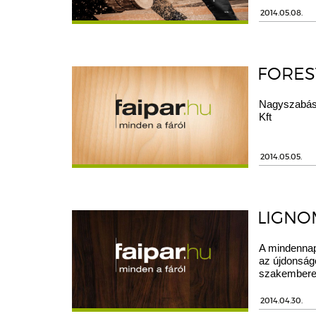
2014.05.08.
FORES
Nagyszabású
Kft
2014.05.05.
LIGNO
A mindennap
az újdonság
szakemberek
2014.04.30.