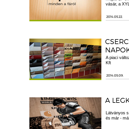
vásár, a X
2014.05.22.
CSERC
NAPOK
A piaci vált
Kft
2014.05.09.
A LEG
Látványos s
és már - má