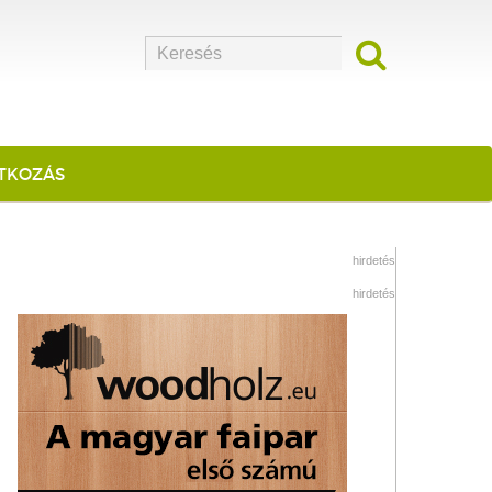
ATKOZÁS
hirdetés
hirdetés