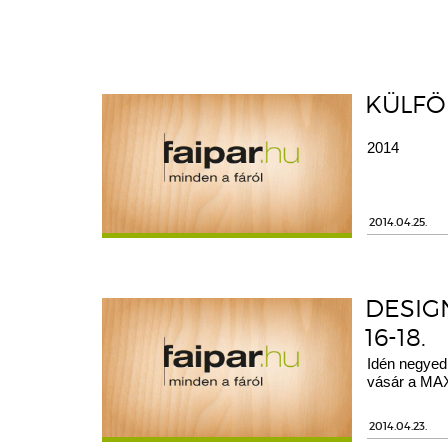
KÜLFÖL
2014
2014.04.25.
DESIGN
16-18.
Idén negyed
vásár a MAX
2014.04.23.