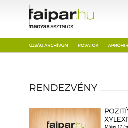
ÚJSÁG ARCHÍVUM
ROVATOK
APRÓHI
RENDEZVÉNY
POZIT
XYLEX
Május 17-én 