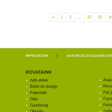
«
1
2
...
32
33
3
IMPRESSZUM
ADATKEZELÉSI SZABÁLYZ
ROVATAINK
Alap
Ajtó-ablak
Ren
Bútor és design
Pár 
Fatermék
Fasz
Gép
Felü
Gazdaság
Soft
Oktatás