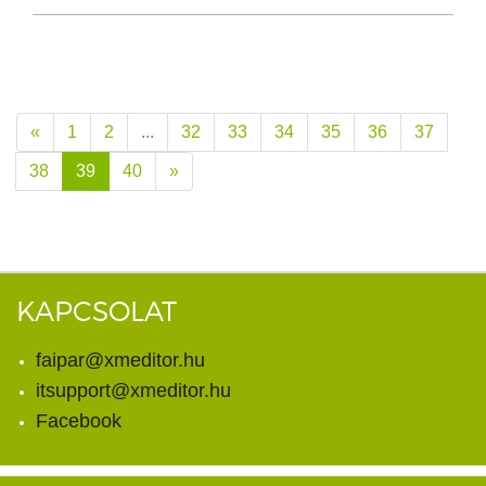
«
1
2
...
32
33
34
35
36
37
38
39
40
»
KAPCSOLAT
faipar@xmeditor.hu
itsupport@xmeditor.hu
Facebook