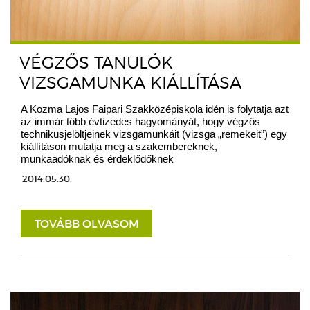
VÉGZŐS TANULÓK
VIZSGAMUNKA KIÁLLÍTÁSA
A Kozma Lajos Faipari Szakközépiskola idén is folytatja azt
az immár több évtizedes hagyományát, hogy végzős
technikusjelöltjeinek vizsgamunkáit (vizsga „remekeit”) egy
kiállításon mutatja meg a szakembereknek,
munkaadóknak és érdeklődőknek
2014.05.30.
TOVÁBB OLVASOM