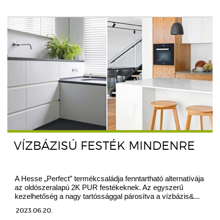
VÍZBÁZISÚ FESTÉK MINDENRE
A Hesse „Perfect” termékcsaládja fenntartható alternatívája
az oldószeralapú 2K PUR festékeknek. Az egyszerű
kezelhetőség a nagy tartóssággal párosítva a vízbázis&...
2023.06.20.