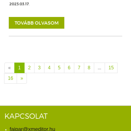
2023.03.17.
TOVÁBB OLVASOM
«
1
2
3
4
5
6
7
8
...
15
16
»
KAPCSOLAT
faipar@xmeditor.hu