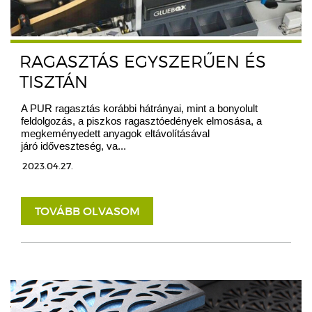
RAGASZTÁS EGYSZERŰEN ÉS
TISZTÁN
A PUR ragasztás korábbi hátrányai, mint a bonyolult
feldolgozás, a piszkos ragasztóedények elmosása, a
megkeményedett anyagok eltávolításával
járó időveszteség, va...
2023.04.27.
TOVÁBB OLVASOM