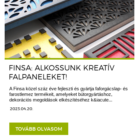
FINSA: ALKOSSUNK KREATÍV
FALPANELEKET!
A Finsa közel száz éve fejleszti és gyártja faforgácslap- és
farostlemez termékeit, amelyeket bútorgyártáshoz,
dekorációs megoldások elkészítéséhez k&iacute...
2023.04.20.
TOVÁBB OLVASOM