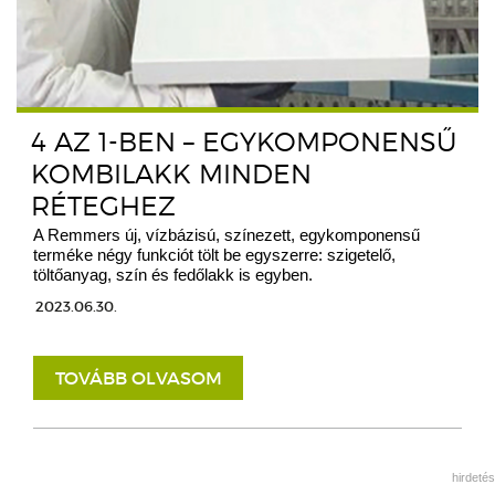
4 AZ 1-BEN – EGYKOMPONENSŰ
KOMBILAKK MINDEN
RÉTEGHEZ
A Remmers új, vízbázisú, színezett, egykomponensű
terméke négy funkciót tölt be egyszerre: szigetelő,
töltőanyag, szín és fedőlakk is egyben.
2023.06.30.
TOVÁBB OLVASOM
hirdetés