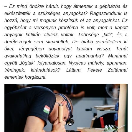
– Ez mind önökre hárult, hogy átmentek a gépházba és
elkészítették a szükséges anyagokat? Ragaszkodunk is
hozzá, hogy mi magunk készítsük el az anyagainkat. Ez
egyébként a versenyen probléma is volt, mert a kapott
anyagok kritikán aluliak voltak. Többsége „kifli”, és a
derékszögek sem stimmeltek. De hiába cseréltettem ki
őket, lényegében ugyanolyat kaptam vissza. Tehát
gyakorlatilag beköltöztek egy apartmanba? Martinnal
együtt „lógtak” folyamatosan. Nyolcas műhely, apartman,
tréningek, kirándulások? Láttam, Fekete Zoltánnal
elmentek horgászni.