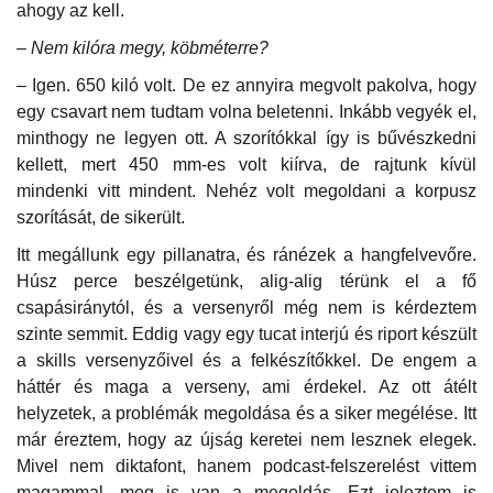
ahogy az kell.
– Nem kilóra megy, köbméterre?
– Igen. 650 kiló volt. De ez annyira megvolt pakolva, hogy
egy csavart nem tudtam volna beletenni. Inkább vegyék el,
minthogy ne legyen ott. A szorítókkal így is bűvészkedni
kellett, mert 450 mm-es volt kiírva, de rajtunk kívül
mindenki vitt mindent. Nehéz volt megoldani a korpusz
szorítását, de sikerült.
Itt megállunk egy pillanatra, és ránézek a hangfelvevőre.
Húsz perce beszélgetünk, alig-alig térünk el a fő
csapásiránytól, és a versenyről még nem is kérdeztem
szinte semmit. Eddig vagy egy tucat interjú és riport készült
a skills versenyzőivel és a felkészítőkkel. De engem a
háttér és maga a verseny, ami érdekel. Az ott átélt
helyzetek, a problémák megoldása és a siker megélése. Itt
már éreztem, hogy az újság keretei nem lesznek elegek.
Mivel nem diktafont, hanem podcast-felszerelést vittem
magammal, meg is van a megoldás. Ezt jeleztem is