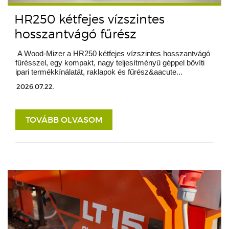
HR250 kétfejes vízszintes
hosszantvágó fűrész
A Wood-Mizer a HR250 kétfejes vízszintes hosszantvágó
fűrésszel, egy kompakt, nagy teljesítményű géppel bővíti
ipari termékkínálatát, raklapok és fűrész&aacute...
2026.07.22.
TOVÁBB OLVASOM