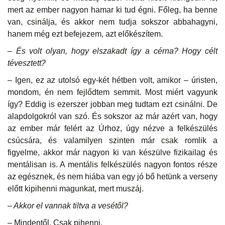
mert az ember nagyon hamar ki tud égni. Főleg, ha benne
van, csinálja, és akkor nem tudja sokszor abbahagyni,
hanem még ezt befejezem, azt előkészítem.
– És volt olyan, hogy elszakadt így a cérna? Hogy célt
tévesztett?
– Igen, ez az utolsó egy-két hétben volt, amikor – úristen,
mondom, én nem fejlődtem semmit. Most miért vagyunk
így? Eddig is ezerszer jobban meg tudtam ezt csinálni. De
alapdolgokról van szó. És sokszor az már azért van, hogy
az ember már felért az Úrhoz, úgy nézve a felkészülés
csúcsára, és valamilyen szinten már csak romlik a
figyelme, akkor már nagyon ki van készülve fizikailag és
mentálisan is. A mentális felkészülés nagyon fontos része
az egésznek, és nem hiába van egy jó bő hetünk a verseny
előtt kipihenni magunkat, mert muszáj.
– Akkor el vannak tiltva a vesétől?
– Mindentől. Csak pihenni.