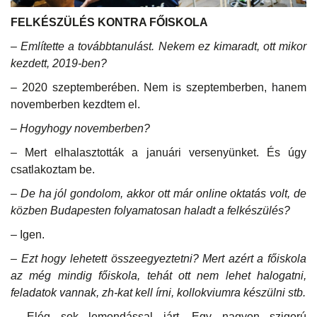
FELKÉSZÜLÉS KONTRA FŐISKOLA
– Említette a továbbtanulást. Nekem ez kimaradt, ott mikor
kezdett, 2019-ben?
– 2020 szeptemberében. Nem is szeptemberben, hanem
novemberben kezdtem el.
– Hogyhogy novemberben?
– Mert elhalasztották a januári versenyünket. És úgy
csatlakoztam be.
– De ha jól gondolom, akkor ott már online oktatás volt, de
közben Budapesten folyamatosan haladt a felkészülés?
– Igen.
– Ezt hogy lehetett összeegyeztetni? Mert azért a főiskola
az még mindig főiskola, tehát ott nem lehet halogatni,
feladatok vannak, zh-kat kell írni, kollokviumra készülni stb.
– Elég sok lemondással járt. Egy nagyon szigorú