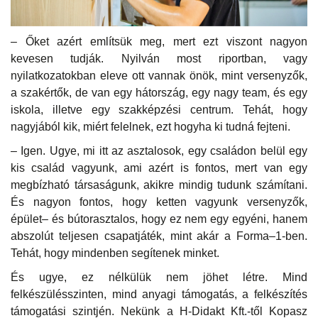
– Őket azért említsük meg, mert ezt viszont nagyon
kevesen tudják. Nyilván most riportban, vagy
nyilatkozatokban eleve ott vannak önök, mint versenyzők,
a szakértők, de van egy hátország, egy nagy team, és egy
iskola, illetve egy szakképzési centrum. Tehát, hogy
nagyjából kik, miért felelnek, ezt hogyha ki tudná fejteni.
– Igen. Ugye, mi itt az asztalosok, egy családon belül egy
kis család vagyunk, ami azért is fontos, mert van egy
megbízható társaságunk, akikre mindig tudunk számítani.
És nagyon fontos, hogy ketten vagyunk versenyzők,
épület– és bútorasztalos, hogy ez nem egy egyéni, hanem
abszolút teljesen csapatjáték, mint akár a Forma–1-ben.
Tehát, hogy mindenben segítenek minket.
És ugye, ez nélkülük nem jöhet létre. Mind
felkészülésszinten, mind anyagi támogatás, a felkészítés
támogatási szintjén. Nekünk a H-Didakt Kft.-től Kopasz