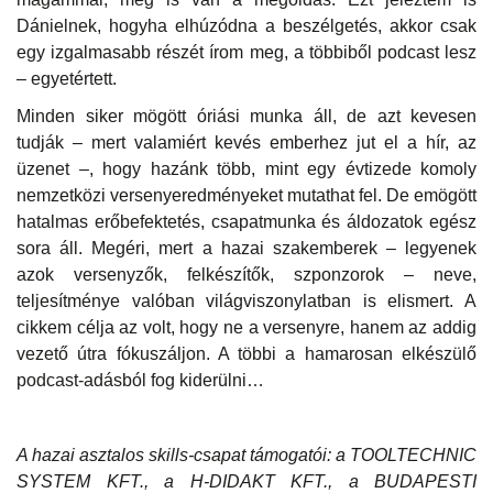
Dánielnek, hogyha elhúzódna a beszélgetés, akkor csak
egy izgalmasabb részét írom meg, a többiből podcast lesz
– egyetértett.
Minden siker mögött óriási munka áll, de azt kevesen
tudják – mert valamiért kevés emberhez jut el a hír, az
üzenet –, hogy hazánk több, mint egy évtizede komoly
nemzetközi versenyeredményeket mutathat fel. De emögött
hatalmas erőbefektetés, csapatmunka és áldozatok egész
sora áll. Megéri, mert a hazai szakemberek – legyenek
azok versenyzők, felkészítők, szponzorok – neve,
teljesítménye valóban világviszonylatban is elismert. A
cikkem célja az volt, hogy ne a versenyre, hanem az addig
vezető útra fókuszáljon. A többi a hamarosan elkészülő
podcast-adásból fog kiderülni…
A hazai asztalos skills-csapat támogatói: a TOOLTECHNIC
SYSTEM KFT., a H-DIDAKT KFT., a BUDAPESTI