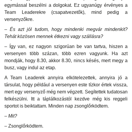
egymással beszélni a dolgokat. Ez ugyanúgy érvényes a
Team Leaderekre (csapatvezetők), mind pedig a
versenyzőkre.
– És azt jól tudom, hogy mindenki megvár mindenkit?
Tehát közösen mennek étkezni vagy szállásra?
– Így van, ez nagyon szigorúan be van tartva, hiszen a
versenyen több százan, több ezren vagyunk. Ha azt
mondják, hogy 8.30, akkor 8.30, nincs késés, mert megy a
busz, vagy indul az etap.
A Team Leaderek annyira elkötelezettek, annyira jó a
társulat, hogy például a versenyen este tízkor értek vissza,
mert egy versenyző még nem végzett. Segítettek tudatosan
felkészülni. Itt a táplálkozástól kezdve még kis reggeli
sportot is beiktattam. Minden nap zsonglőrködtem.
– Mit?
– Zsonglőrködtem.