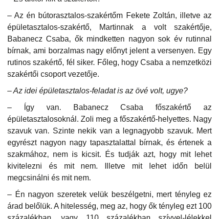
– Az én bútorasztalos-szakértőm Fekete Zoltán, illetve az
épületasztalos-szakértő, Martinnak a volt szakértője,
Babanecz Csaba, ők mindketten nagyon sok év rutinnal
bírnak, ami borzalmas nagy előnyt jelent a versenyen. Egy
rutinos szakértő, fél siker. Főleg, hogy Csaba a nemzetközi
szakértői csoport vezetője.
– Az idei épületasztalos-feladat is az övé volt, ugye?
– Így van. Babanecz Csaba főszakértő az
épületasztalosoknál. Zoli meg a főszakértő-helyettes. Nagy
szavuk van. Szinte nekik van a legnagyobb szavuk. Mert
egyrészt nagyon nagy tapasztalattal bírnak, és értenek a
szakmához, nem is kicsit. És tudják azt, hogy mit lehet
kivitelezni és mit nem. Illetve mit lehet időn belül
megcsinálni és mit nem.
– Én nagyon szeretek velük beszélgetni, mert tényleg ez
árad belőlük. A hitelesség, meg az, hogy ők tényleg ezt 100
százalékban, vagy 110 százalékban szívvel-lélekkel