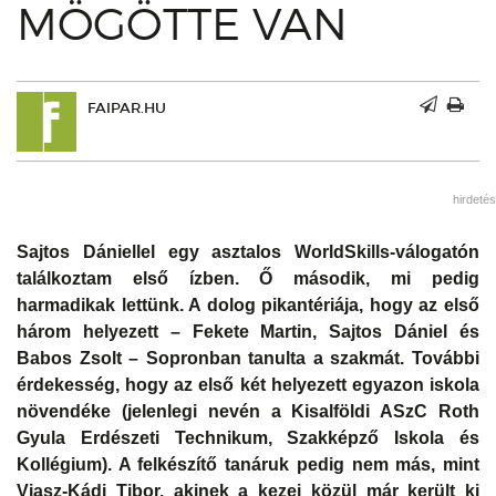
MÖGÖTTE VAN
FAIPAR.HU
hirdetés
Sajtos Dániellel egy asztalos WorldSkills-válogatón
találkoztam első ízben. Ő második, mi pedig
harmadikak lettünk. A dolog pikantériája, hogy az első
három helyezett – Fekete Martin, Sajtos Dániel és
Babos Zsolt – Sopronban tanulta a szakmát. További
érdekesség, hogy az első két helyezett egyazon iskola
növendéke (jelenlegi nevén a Kisalföldi ASzC Roth
Gyula Erdészeti Technikum, Szakképző Iskola és
Kollégium). A felkészítő tanáruk pedig nem más, mint
Viasz-Kádi Tibor, akinek a kezei közül már került ki