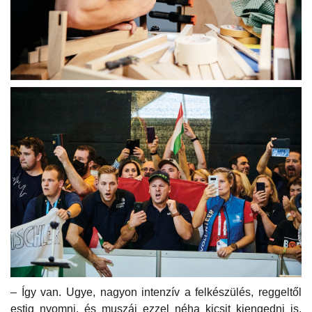
– Így van. Ugye, nagyon intenzív a felkészülés, reggeltől
estig nyomni, és muszáj ezzel néha kicsit kiengedni is,