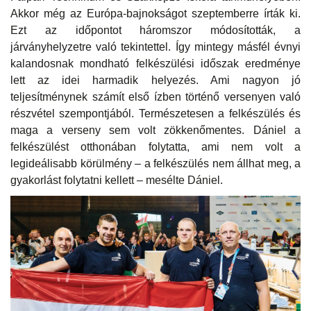
Akkor még az Európa-bajnokságot szeptemberre írták ki.
Ezt az időpontot háromszor módosították, a
járványhelyzetre való tekintettel. Így mintegy másfél évnyi
kalandosnak mondható felkészülési időszak eredménye
lett az idei harmadik helyezés. Ami nagyon jó
teljesítménynek számít első ízben történő versenyen való
részvétel szempontjából. Természetesen a felkészülés és
maga a verseny sem volt zökkenőmentes. Dániel a
felkészülést otthonában folytatta, ami nem volt a
legideálisabb körülmény – a felkészülés nem állhat meg, a
gyakorlást folytatni kellett – mesélte Dániel.