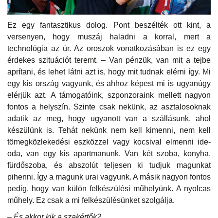
Ez egy fantasztikus dolog. Pont beszélték ott kint, a
versenyen, hogy muszáj haladni a korral, mert a
technológia az úr. Az oroszok vonatkozásában is ez egy
érdekes szituációt teremt. – Van pénzük, van mit a tejbe
aprítani, és lehet látni azt is, hogy mit tudnak elérni így. Mi
egy kis ország vagyunk, és ahhoz képest mi is ugyanúgy
elérjük azt. A támogatóink, szponzoraink mellett nagyon
fontos a helyszín. Szinte csak nekünk, az asztalosoknak
adatik az meg, hogy ugyanott van a szállásunk, ahol
készülünk is. Tehát nekünk nem kell kimenni, nem kell
tömegközlekedési eszközzel vagy kocsival elmenni ide-
oda, van egy kis apartmanunk. Van két szoba, konyha,
fürdőszoba, és abszolút teljesen ki tudjuk magunkat
pihenni. Így a magunk urai vagyunk. A másik nagyon fontos
pedig, hogy van külön felkészülési műhelyünk. A nyolcas
műhely. Ez csak a mi felkészülésünket szolgálja.
– És akkor kik a szakértők?