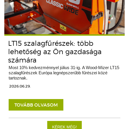
LT15 szalagfűrészek: több
lehetőség az Ön gazdasága
számára
Most 10% kedvezménnyel július 31-ig. A Wood-Mizer LT15
szalagfűrészek Európa legnépszerűbb fűrészei közé
tartoznak.
2026.06.29.
TOVÁBB OLVASOM
KÉREK MÉG!