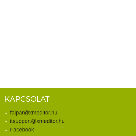
KAPCSOLAT
faipar@xmeditor.hu
itsupport@xmeditor.hu
Facebook