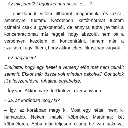
– Az mit jelent? Fogott két narancsot, és…?
– Teniszlabdát vittem itthonról magamnak, és azzal,
amennyire tudtam. Kezdetben kettőt-hármat tudtam
csinálni csak a gyakorlatból, de annyira tudta javítani a
koncentrációmat már reggel, hogy abszolút nem ott a
versenyen kezdtem el koncentrálni, hanem már a
szállásról úgy jöttem, hogy akkor teljes fókuszban vagyok.
– Ez nagyon jó! –
Említette, hogy egy héttel a verseny előtt már nem csinált
semmit. Ekkor már össze volt minden pakolva? Gondolok
itt a felszerelésre, ruhákra, egyebekre.
– Így van. Akkor már ki lett küldve a versenyláda.
– Ja, az korábban megy ki?
– Így, az korábban megy ki. Most egy héttel ment ki
hamarabb. Nekem másfél köbméter, Martinnak két
köbméteres. Abba már teljesen csurig be van pakolva,