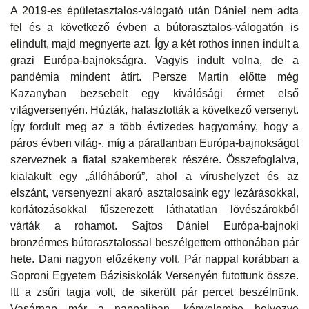
A 2019-es épületasztalos-válogató után Dániel nem adta
fel és a következő évben a bútorasztalos-válogatón is
elindult, majd megnyerte azt. Így a két rothos innen indult a
grazi Európa-bajnokságra. Vagyis indult volna, de a
pandémia mindent átírt. Persze Martin előtte még
Kazanyban bezsebelt egy kiválósági érmet első
világversenyén. Húzták, halasztották a következő versenyt.
Így fordult meg az a több évtizedes hagyomány, hogy a
páros évben világ-, míg a páratlanban Európa-bajnokságot
szerveznek a fiatal szakemberek részére. Összefoglalva,
kialakult egy „állóháború”, ahol a vírushelyzet és az
elszánt, versenyezni akaró asztalosaink egy lezárásokkal,
korlátozásokkal fűszerezett láthatatlan lövészárokból
várták a rohamot. Sajtos Dániel Európa-bajnoki
bronzérmes bútorasztalossal beszélgettem otthonában pár
hete. Dani nagyon előzékeny volt. Pár nappal korábban a
Soproni Egyetem Bázisiskolák Versenyén futottunk össze.
Itt a zsűri tagja volt, de sikerült pár percet beszélnünk.
Vasárnap már a nappaliban, kényelembe helyezve