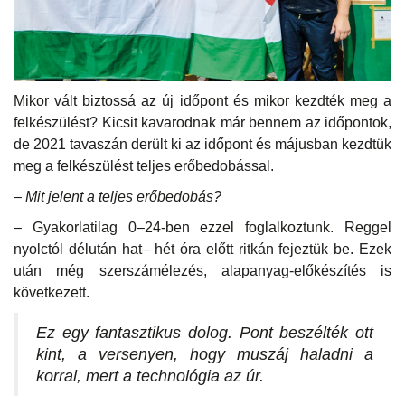
Mikor vált biztossá az új időpont és mikor kezdték meg a
felkészülést? Kicsit kavarodnak már bennem az időpontok,
de 2021 tavaszán derült ki az időpont és májusban kezdtük
meg a felkészülést teljes erőbedobással.
– Mit jelent a teljes erőbedobás?
– Gyakorlatilag 0–24-ben ezzel foglalkoztunk. Reggel
nyolctól délután hat– hét óra előtt ritkán fejeztük be. Ezek
után még szerszámélezés, alapanyag-előkészítés is
következett.
Ez egy fantasztikus dolog. Pont beszélték ott
kint, a versenyen, hogy muszáj haladni a
korral, mert a technológia az úr.