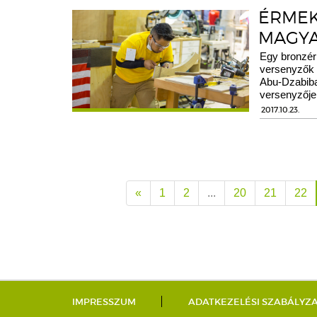
ÉRMEK
MAGY
Egy bronzér
versenyzők 
Abu-Dzabiba
versenyzője 
2017.10.23.
«
1
2
...
20
21
22
IMPRESSZUM
ADATKEZELÉSI SZABÁLYZ