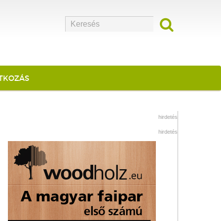
ATKOZÁS
hirdetés
hirdetés