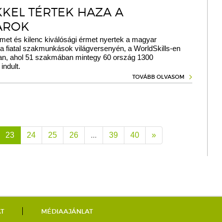
KEL TÉRTEK HAZA A
AROK
met és kilenc kiválósági érmet nyertek a magyar
a fiatal szakmunkások világversenyén, a WorldSkills-en
n, ahol 51 szakmában mintegy 60 ország 1300
indult.
TOVÁBB OLVASOM
23
24
25
26
...
39
40
»
AT
MÉDIAAJÁNLAT