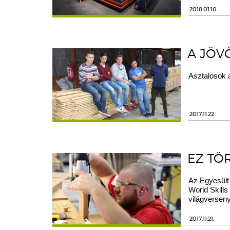
2018.01.10.
A JÖV
Asztalosok 
2017.11.22.
EZ TÖ
Az Egyesült 
World Skills
világverseny
2017.11.21.