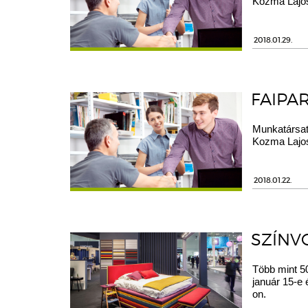
Kozma Lajos
2018.01.29.
FAIPA
Munkatársat
Kozma Lajos
2018.01.22.
SZÍNV
Több mint 50
január 15-e
on.