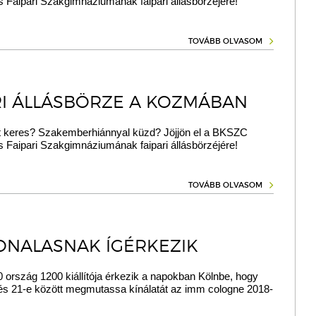
 Faipari Szakgimnáziumának faipari állásbörzéjére!
TOVÁBB OLVASOM
RI ÁLLÁSBÖRZE A KOZMÁBAN
 keres? Szakemberhiánnyal küzd? Jöjjön el a BKSZC
 Faipari Szakgimnáziumának faipari állásbörzéjére!
TOVÁBB OLVASOM
ONALASNAK ÍGÉRKEZIK
 ország 1200 kiállítója érkezik a napokban Kölnbe, hogy
 és 21-e között megmutassa kínálatát az imm cologne 2018-