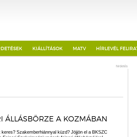
RDETÉSEK
KIÁLLÍTÁSOK
MATV
HÍRLEVÉL FELIR
hirdetés
RI ÁLLÁSBÖRZE A KOZMÁBAN
 keres? Szakemberhiánnyal küzd? Jöjjön el a BKSZC