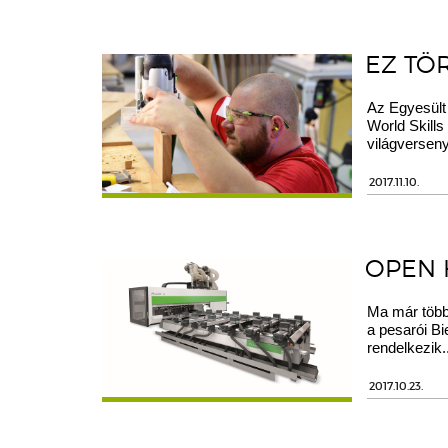
EZ TÖ
Az Egyesült 
World Skills
világverseny
2017.11.10.
OPEN 
Ma már több 
a pesarói Bi
rendelkezik..
2017.10.23.