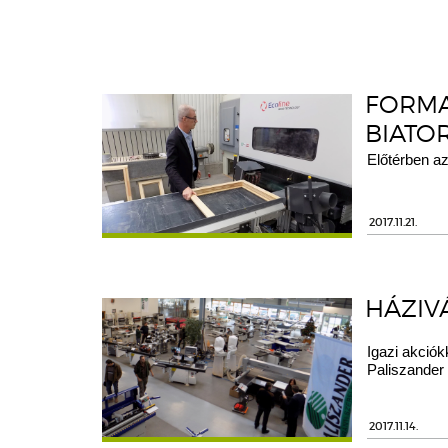
FORMA
BIATO
Előtérben az
2017.11.21.
HÁZIV
Igazi akciók
Paliszander 
2017.11.14.