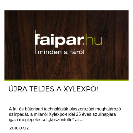
ÚJRA TELJES A XYLEXPO!
A fa- és bútoripari technológiák olaszországi meghatározó
színpadát, a milánói Xylexpo-t idei 25 éves szülinapjára
igazi meglepetéssel „köszöntötte" az...
2016.07.12.