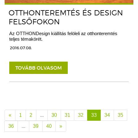
OTTHONTEREMTÉS ÉS DESIGN
FELSŐFOKON
Az OTTHONDesign kiállítás felöleli az otthonteremtés
teljes témakörét.
2016.07.08.
TOVÁBB OLVASOM
«
1
2
...
30
31
32
33
34
35
36
...
39
40
»