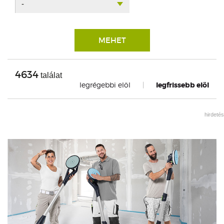
-
MEHET
4634
találat
legrégebbi elöl
|
legfrissebb elöl
hirdetés