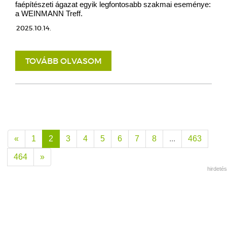
faépítészeti ágazat egyik legfontosabb szakmai eseménye:
a WEINMANN Treff.
2025.10.14.
TOVÁBB OLVASOM
«
1
2
3
4
5
6
7
8
...
463
464
»
hirdetés