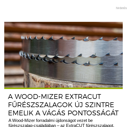
hirdetés
A WOOD-MIZER EXTRACUT
FŰRÉSZSZALAGOK ÚJ SZINTRE
EMELIK A VÁGÁS PONTOSSÁGÁT
A Wood-Mizer forradalmi újdonságot vezet be
fűrészszalag-családjában – az ExtraCUT fűrészszalagot,