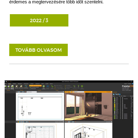
érdemes a megtervezésére több időt szentelni.
2022 / 3
TOVÁBB OLVASOM