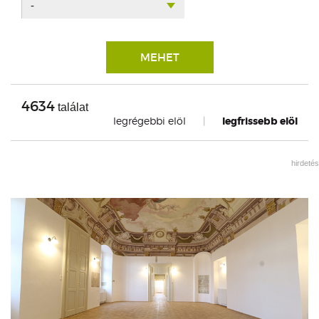
-
MEHET
4634
találat
legrégebbi elöl
|
legfrissebb elöl
hirdetés