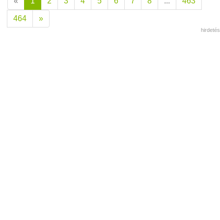
«
1
2
3
4
5
6
7
8
...
463
464
»
hirdetés