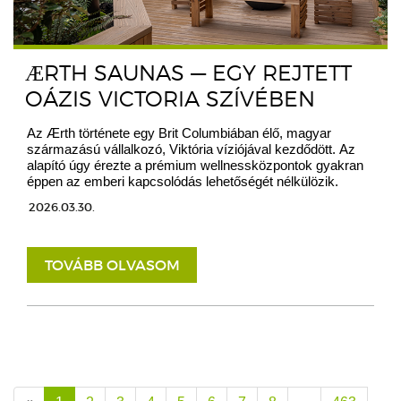
ÆRTH SAUNAS — EGY REJTETT
OÁZIS VICTORIA SZÍVÉBEN
Az Ærth története egy Brit Columbiában élő, magyar
származású vállalkozó, Viktória víziójával kezdődött. Az
alapító úgy érezte a prémium wellnessközpontok gyakran
éppen az emberi kapcsolódás lehetőségét nélkülözik.
2026.03.30.
TOVÁBB OLVASOM