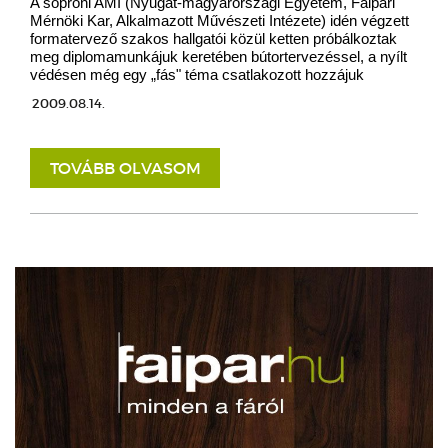
A soproni AMI (Nyugat-magyarországi Egyetem, Faipari
Mérnöki Kar, Alkalmazott Művészeti Intézete) idén végzett
formatervező szakos hallgatói közül ketten próbálkoztak
meg diplomamunkájuk keretében bútortervezéssel, a nyílt
védésen még egy „fás" téma csatlakozott hozzájuk
2009.08.14.
TOVÁBB OLVASOM