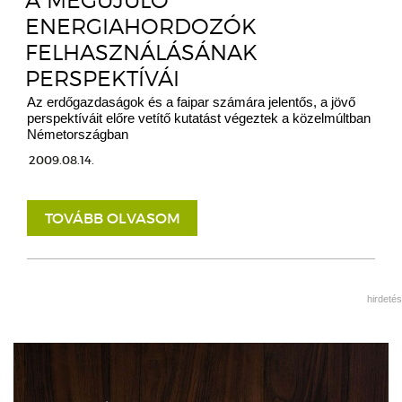
A MEGÚJULÓ
ENERGIAHORDOZÓK
FELHASZNÁLÁSÁNAK
PERSPEKTÍVÁI
Az erdőgazdaságok és a faipar számára jelentős, a jövő
perspektíváit előre vetítő kutatást végeztek a közelmúltban
Németországban
2009.08.14.
TOVÁBB OLVASOM
hirdetés