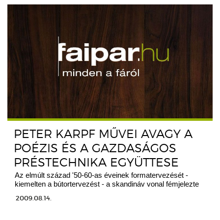
PETER KARPF MŰVEI AVAGY A
POÉZIS ÉS A GAZDASÁGOS
PRÉSTECHNIKA EGYÜTTESE
Az elmúlt század '50-60-as éveinek formatervezését -
kiemelten a bútortervezést - a skandináv vonal fémjelezte
2009.08.14.