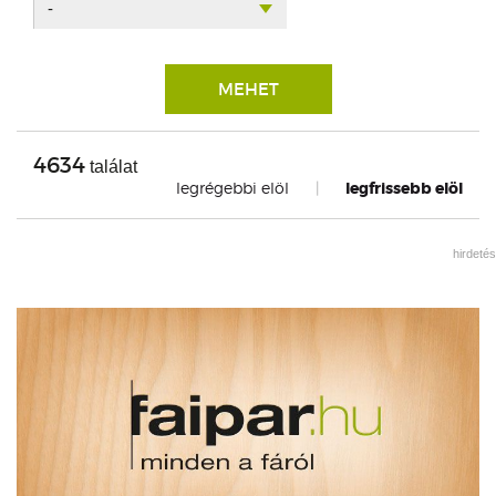
-
MEHET
4634
találat
legrégebbi elöl
|
legfrissebb elöl
hirdetés